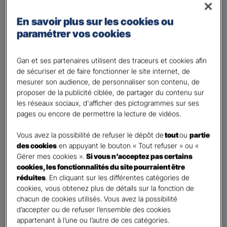
Régime des travailleurs non - salariés
En savoir plus sur les cookies ou
Régime Agricole
paramétrer vos cookies
Régime local Alsace - Moselle
Bénéficiaire(s)
*
Gan et ses partenaires utilisent des traceurs et cookies afin
de sécuriser et de faire fonctionner le site internet, de
Moi
mesurer son audience, de personnaliser son contenu, de
Conjoint
proposer de la publicité ciblée, de partager du contenu sur
Enfant(s)
les réseaux sociaux, d'afficher des pictogrammes sur ses
pages ou encore de permettre la lecture de vidéos.
A partir du 3ème enfant, Ils seront rattachés gratuitement à votre contrat. Pensez
à les déclarer à votre Agent.
Vous avez la possibilité de refuser le dépôt de
tout
ou
partie
Vos informations :
des cookies
en appuyant le bouton « Tout refuser » ou «
Gérer mes cookies ».
Si vous n’acceptez pas certains
cookies, les fonctionnalités du site pourraient être
Etes-vous déjà client Gan assurances ?
*
réduites
. En cliquant sur les différentes catégories de
Oui
cookies, vous obtenez plus de détails sur la fonction de
Non
chacun de cookies utilisés. Vous avez la possibilité
d’accepter ou de refuser l’ensemble des cookies
Civilité
*
appartenant à l’une ou l’autre de ces catégories.