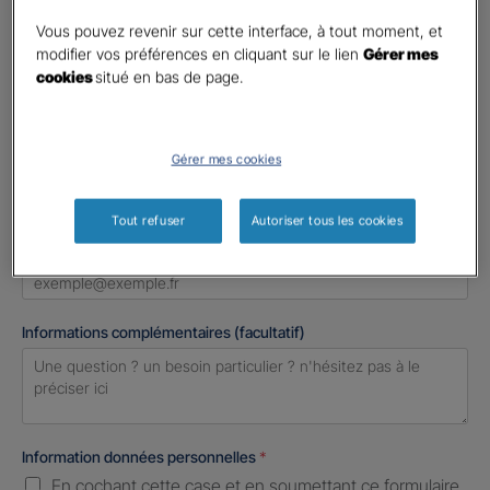
Madame
Vous pouvez revenir sur cette interface, à tout moment, et
Monsieur
modifier vos préférences en cliquant sur le lien
Gérer mes
cookies
situé en bas de page.
Contact
*
First
Last
Gérer mes cookies
Téléphone
*
United
Tout refuser
Autoriser tous les cookies
States
E-mail
*
+1
Informations complémentaires (facultatif)
Information données personnelles
*
En cochant cette case et en soumettant ce formulaire,