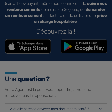
(carte Tiers-payant) même hors connexion, de
suivre vos
remboursements
de moins de 30 jours, de
demander
un remboursement
sur facture ou de solliciter une
prise
en charge hospitalière
.
Découvrez la !
Une
question ?
Votre Agent est là pour vous répondre, si vous ne
retrouvez pas la réponse ici…
A quelle adresse envoyer mes documents santé ?