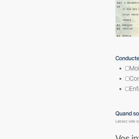
Conducte
Mo
Con
Enf
Quand so
Laissez vide o
Vos in