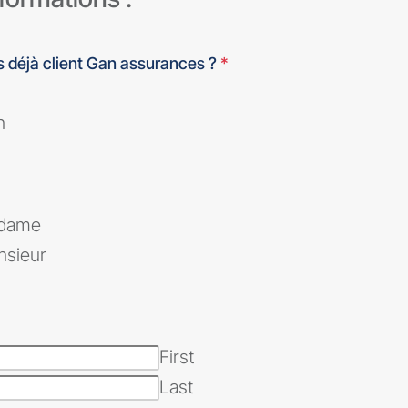
 déjà client Gan assurances ?
*
n
dame
sieur
*
First
Last