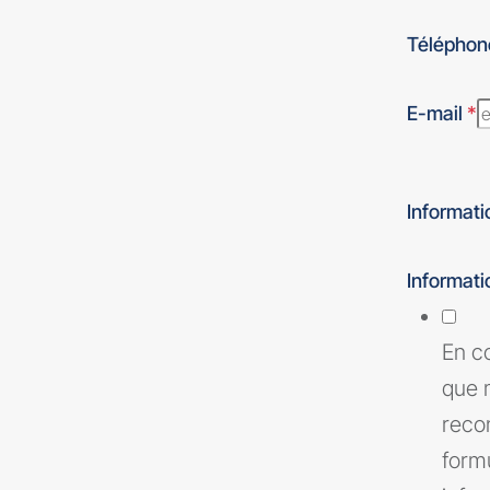
Télépho
E-mail
*
Informati
Informat
En c
que 
reco
form