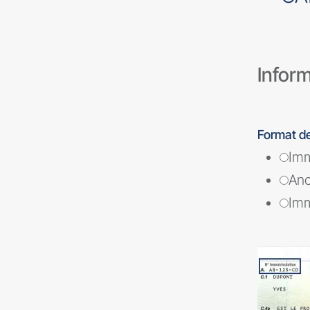
Inform
Format de
Imm
Anc
Imm