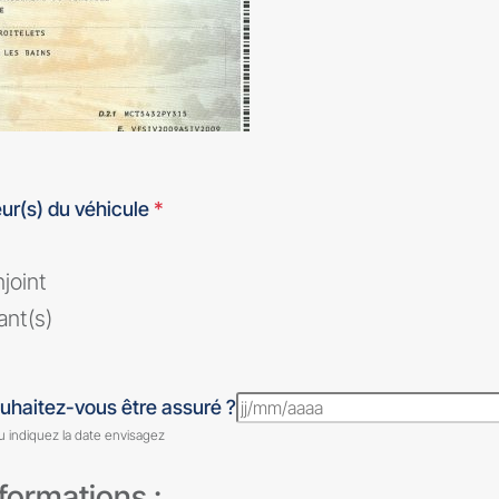
ur(s) du véhicule
*
i
joint
ant(s)
uhaitez-vous être assuré ?
u indiquez la date envisagez
formations :