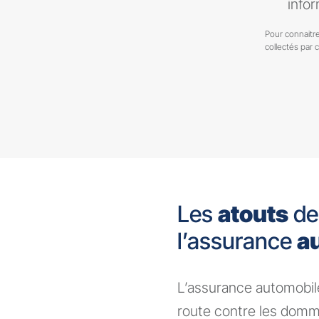
infor
Pour connaitre
collectés par 
Les
atouts
de
l’assurance
a
​L’assurance automobile
route contre les domm