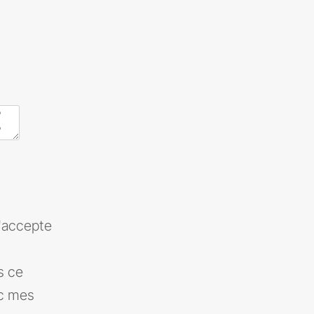
j'accepte
s ce
ec mes