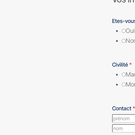
Etes-vous
Oui
No
Civilité
*
Ma
Mon
Contact