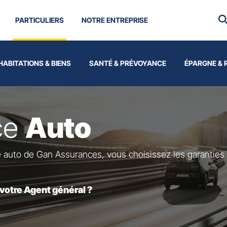
hicules&Remorques
Assurance Auto
PARTICULIERS
NOTRE ENTREPRISE
HABITATIONS & BIENS
SANTÉ & PRÉVOYANCE
ÉPARGNE & 
ce
Auto
e auto de Gan Assurances, vous choisissez les garanties 
 votre Agent général ?