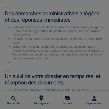
Des démarches administratives allégées
et des réponses immédiates
Selon les caractéristiques de votre véhicule, vous obtenez, en agence,
le prix de la carte grise (frais de prestation compris) avec le détail des
taxes fiscales.
Un tarif unique remisé sur la prestation de traitement du dossier carte
grise
Votre Agent vous demande la liste exhaustive des documents à
fournir, vous évitant des allers-retours fastidieux avec l’administration :
il vous aide à constituer votre dossier et peut et se charger de l’envoi
de votre dossier carte grise.
Un suivi de votre dossier en temps réel et
réception des documents
Un Certificat Provisoire d’immatriculation (CPI) ou un Accusé
d’Enregistrement de Changement de Titulaire (AECT) vous est
envoyé par email (sous 24 h) avec le n° d’immatriculation définitif une
fois le dossier complet reçu par notre prestataire.
Recherche
Mon agence
Contact
Espace client