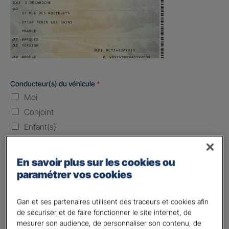
Conducteur(s) du véhicule
*
Moi
Conjoint
Enfant(s)
Quand souhaitez-vous être assuré ?
En savoir plus sur les cookies ou
paramétrer vos cookies
Laissez vide ou indiquez la date envisagez
Vos informations :
Gan et ses partenaires utilisent des traceurs et cookies afin
de sécuriser et de faire fonctionner le site internet, de
Etes-vous déjà client Gan assurances ?
*
mesurer son audience, de personnaliser son contenu, de