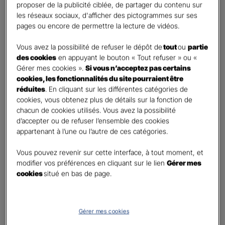
proposer de la publicité ciblée, de partager du contenu sur
Oui
les réseaux sociaux, d'afficher des pictogrammes sur ses
Non
pages ou encore de permettre la lecture de vidéos.
Civilité
*
Vous avez la possibilité de refuser le dépôt de
tout
ou
partie
Madame
des cookies
en appuyant le bouton « Tout refuser » ou «
Gérer mes cookies ».
Si vous n’acceptez pas certains
Monsieur
cookies, les fonctionnalités du site pourraient être
réduites
. En cliquant sur les différentes catégories de
Contact
*
cookies, vous obtenez plus de détails sur la fonction de
chacun de cookies utilisés. Vous avez la possibilité
First
Last
d’accepter ou de refuser l’ensemble des cookies
Téléphone
*
appartenant à l’une ou l’autre de ces catégories.
United
Vous pouvez revenir sur cette interface, à tout moment, et
States
modifier vos préférences en cliquant sur le lien
Gérer mes
E-mail
*
+1
cookies
situé en bas de page.
Informations complémentaires (facultatif)
Gérer mes cookies