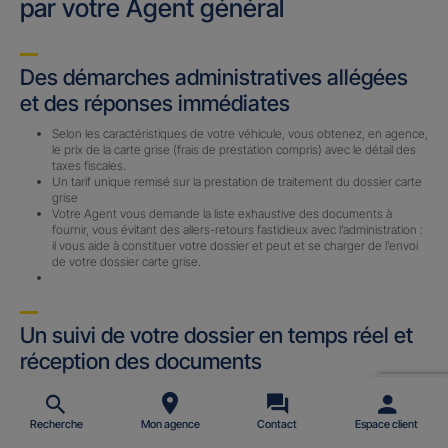
par votre Agent général
Des démarches administratives allégées
et des réponses immédiates
Selon les caractéristiques de votre véhicule, vous obtenez, en agence,
le prix de la carte grise (frais de prestation compris) avec le détail des
taxes fiscales.
Un tarif unique remisé sur la prestation de traitement du dossier carte
grise
Votre Agent vous demande la liste exhaustive des documents à
fournir, vous évitant des allers-retours fastidieux avec l’administration :
il vous aide à constituer votre dossier et peut et se charger de l’envoi
de votre dossier carte grise.
Un suivi de votre dossier en temps réel et
réception des documents
Un Certificat Provisoire d’immatriculation (CPI) ou un Accusé
d’Enregistrement de Changement de Titulaire (AECT) vous est
envoyé par email (sous 24 h) avec le n° d’immatriculation définitif une
Recherche
Mon agence
Contact
Espace client
fois le dossier complet reçu par notre prestataire.