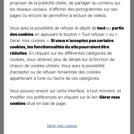
proposer de la publicité ciblée, de partager du contenu sur
Etes-vous déjà client Gan assurances ?
*
les réseaux sociaux, d'afficher des pictogrammes sur ses
Oui
pages ou encore de permettre la lecture de vidéos.
Non
Vous avez la possibilité de refuser le dépôt de
tout
ou
partie
Civilité
*
des cookies
en appuyant le bouton « Tout refuser » ou «
Madame
Gérer mes cookies ».
Si vous n’acceptez pas certains
cookies, les fonctionnalités du site pourraient être
Monsieur
réduites
. En cliquant sur les différentes catégories de
cookies, vous obtenez plus de détails sur la fonction de
Contact
*
chacun de cookies utilisés. Vous avez la possibilité
d’accepter ou de refuser l’ensemble des cookies
First
Last
appartenant à l’une ou l’autre de ces catégories.
Téléphone
*
Vous pouvez revenir sur cette interface, à tout moment, et
United
modifier vos préférences en cliquant sur le lien
Gérer mes
States
cookies
situé en bas de page.
E-mail
*
+1
Gérer mes cookies
Informations complémentaires (facultatif)