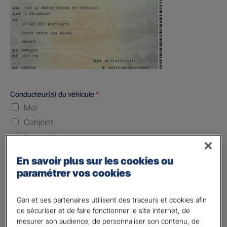
Conducteur(s) du véhicule
*
Moi
Conjoint
Enfant(s)
Quand souhaitez-vous être assuré ?
En savoir plus sur les cookies ou
paramétrer vos cookies
Laissez vide ou indiquez la date envisagez
Gan et ses partenaires utilisent des traceurs et cookies afin
Vos informations :
de sécuriser et de faire fonctionner le site internet, de
mesurer son audience, de personnaliser son contenu, de