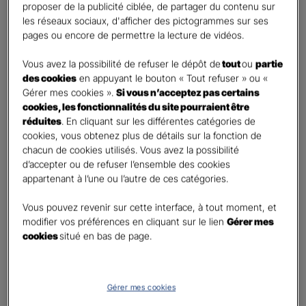
proposer de la publicité ciblée, de partager du contenu sur
Etes-vous déjà client Gan assurances ?
*
les réseaux sociaux, d'afficher des pictogrammes sur ses
Oui
pages ou encore de permettre la lecture de vidéos.
Non
Vous avez la possibilité de refuser le dépôt de
tout
ou
partie
Civilité
*
des cookies
en appuyant le bouton « Tout refuser » ou «
Madame
Gérer mes cookies ».
Si vous n’acceptez pas certains
cookies, les fonctionnalités du site pourraient être
Monsieur
réduites
. En cliquant sur les différentes catégories de
cookies, vous obtenez plus de détails sur la fonction de
Contact
*
chacun de cookies utilisés. Vous avez la possibilité
d’accepter ou de refuser l’ensemble des cookies
First
Last
appartenant à l’une ou l’autre de ces catégories.
Téléphone
*
Vous pouvez revenir sur cette interface, à tout moment, et
United
modifier vos préférences en cliquant sur le lien
Gérer mes
States
cookies
situé en bas de page.
E-mail
*
+1
Gérer mes cookies
Informations complémentaires (facultatif)