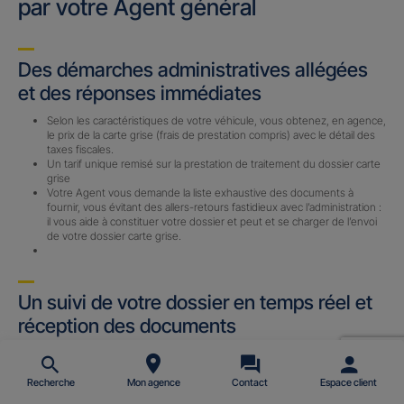
par votre Agent général
Des démarches administratives allégées
et des réponses immédiates
Selon les caractéristiques de votre véhicule, vous obtenez, en agence,
le prix de la carte grise (frais de prestation compris) avec le détail des
taxes fiscales.
Un tarif unique remisé sur la prestation de traitement du dossier carte
grise
Votre Agent vous demande la liste exhaustive des documents à
fournir, vous évitant des allers-retours fastidieux avec l’administration :
il vous aide à constituer votre dossier et peut et se charger de l’envoi
de votre dossier carte grise.
Un suivi de votre dossier en temps réel et
réception des documents
Un Certificat Provisoire d’immatriculation (CPI) ou un Accusé
d’Enregistrement de Changement de Titulaire (AECT) vous est
envoyé par email (sous 24 h) avec le n° d’immatriculation définitif une
Recherche
Mon agence
Contact
Espace client
fois le dossier complet reçu par notre prestataire.