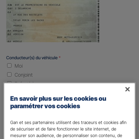
Conducteur(s) du véhicule
*
Moi
Conjoint
Enfant(s)
Quand souhaitez-vous être assuré ?
En savoir plus sur les cookies ou
paramétrer vos cookies
Laissez vide ou indiquez la date envisagez
Gan et ses partenaires utilisent des traceurs et cookies afin
Vos informations :
de sécuriser et de faire fonctionner le site internet, de
mesurer son audience, de personnaliser son contenu, de