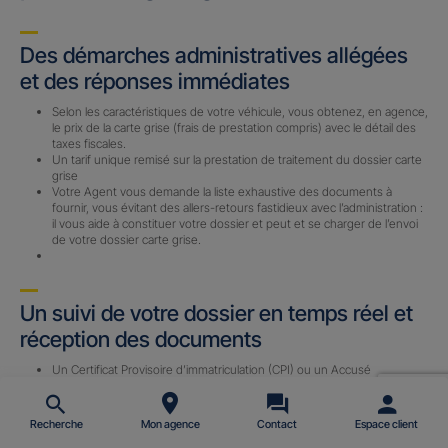
Des démarches administratives allégées
et des réponses immédiates
Selon les caractéristiques de votre véhicule, vous obtenez, en agence,
le prix de la carte grise (frais de prestation compris) avec le détail des
taxes fiscales.
Un tarif unique remisé sur la prestation de traitement du dossier carte
grise
Votre Agent vous demande la liste exhaustive des documents à
fournir, vous évitant des allers-retours fastidieux avec l’administration :
il vous aide à constituer votre dossier et peut et se charger de l’envoi
de votre dossier carte grise.
Un suivi de votre dossier en temps réel et
réception des documents
Un Certificat Provisoire d’immatriculation (CPI) ou un Accusé
d’Enregistrement de Changement de Titulaire (AECT) vous est
envoyé par email (sous 24 h) avec le n° d’immatriculation définitif une
fois le dossier complet reçu par notre prestataire.
Recherche
Mon agence
Contact
Espace client