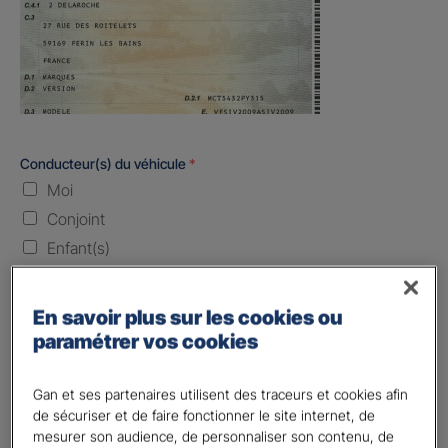
Conducteur(s) du véhicule
*
Moi
Conjoint
Enfant(s)
Quand souhaitez-vous être assuré ?
En savoir plus sur les cookies ou
paramétrer vos cookies
Laissez vide ou indiquez la date envisagez
Vos informations :
Gan et ses partenaires utilisent des traceurs et cookies afin
de sécuriser et de faire fonctionner le site internet, de
Etes-vous déjà client Gan assurances ?
*
mesurer son audience, de personnaliser son contenu, de