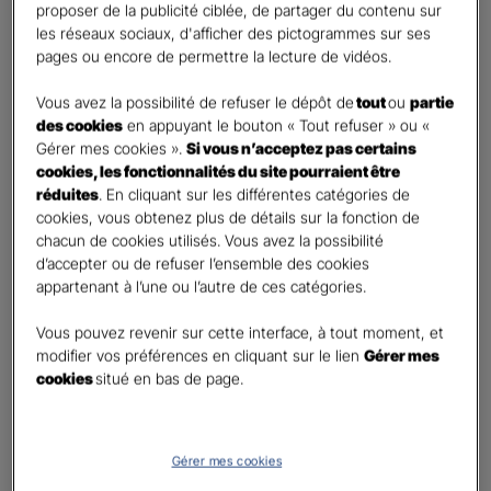
proposer de la publicité ciblée, de partager du contenu sur
Oui
les réseaux sociaux, d'afficher des pictogrammes sur ses
Non
pages ou encore de permettre la lecture de vidéos.
Civilité
*
Vous avez la possibilité de refuser le dépôt de
tout
ou
partie
Madame
des cookies
en appuyant le bouton « Tout refuser » ou «
Gérer mes cookies ».
Si vous n’acceptez pas certains
Monsieur
cookies, les fonctionnalités du site pourraient être
réduites
. En cliquant sur les différentes catégories de
Contact
*
cookies, vous obtenez plus de détails sur la fonction de
chacun de cookies utilisés. Vous avez la possibilité
First
Last
d’accepter ou de refuser l’ensemble des cookies
Téléphone
*
appartenant à l’une ou l’autre de ces catégories.
United
Vous pouvez revenir sur cette interface, à tout moment, et
States
modifier vos préférences en cliquant sur le lien
Gérer mes
E-mail
*
+1
cookies
situé en bas de page.
Informations complémentaires (facultatif)
Gérer mes cookies