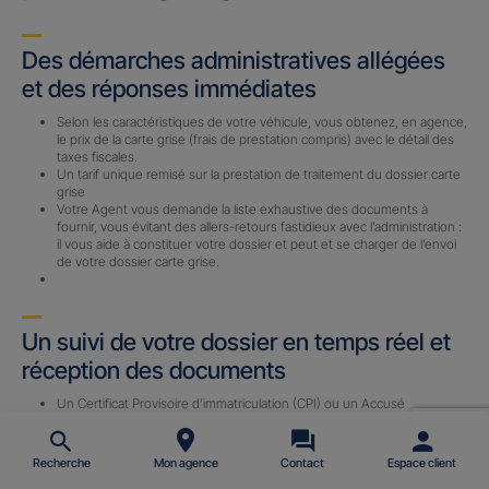
Des démarches administratives allégées
et des réponses immédiates
Selon les caractéristiques de votre véhicule, vous obtenez, en agence,
le prix de la carte grise (frais de prestation compris) avec le détail des
taxes fiscales.
Un tarif unique remisé sur la prestation de traitement du dossier carte
grise
Votre Agent vous demande la liste exhaustive des documents à
fournir, vous évitant des allers-retours fastidieux avec l’administration :
il vous aide à constituer votre dossier et peut et se charger de l’envoi
de votre dossier carte grise.
Un suivi de votre dossier en temps réel et
réception des documents
Un Certificat Provisoire d’immatriculation (CPI) ou un Accusé
d’Enregistrement de Changement de Titulaire (AECT) vous est
envoyé par email (sous 24 h) avec le n° d’immatriculation définitif une
fois le dossier complet reçu par notre prestataire.
Recherche
Mon agence
Contact
Espace client