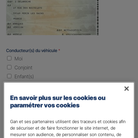
Conducteur(s) du véhicule
*
Moi
Conjoint
Enfant(s)
Quand souhaitez-vous être assuré ?
En savoir plus sur les cookies ou
paramétrer vos cookies
Laissez vide ou indiquez la date envisagez
Vos informations :
Gan et ses partenaires utilisent des traceurs et cookies afin
de sécuriser et de faire fonctionner le site internet, de
Etes-vous déjà client Gan assurances ?
*
mesurer son audience, de personnaliser son contenu, de