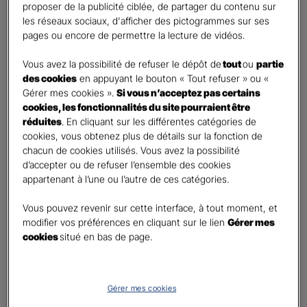
proposer de la publicité ciblée, de partager du contenu sur
Oui
les réseaux sociaux, d'afficher des pictogrammes sur ses
Non
pages ou encore de permettre la lecture de vidéos.
Civilité
*
Vous avez la possibilité de refuser le dépôt de
tout
ou
partie
Madame
des cookies
en appuyant le bouton « Tout refuser » ou «
Gérer mes cookies ».
Si vous n’acceptez pas certains
Monsieur
cookies, les fonctionnalités du site pourraient être
réduites
. En cliquant sur les différentes catégories de
Contact
*
cookies, vous obtenez plus de détails sur la fonction de
chacun de cookies utilisés. Vous avez la possibilité
First
Last
d’accepter ou de refuser l’ensemble des cookies
Téléphone
*
appartenant à l’une ou l’autre de ces catégories.
United
Vous pouvez revenir sur cette interface, à tout moment, et
States
modifier vos préférences en cliquant sur le lien
Gérer mes
E-mail
*
+1
cookies
situé en bas de page.
Informations complémentaires (facultatif)
Gérer mes cookies