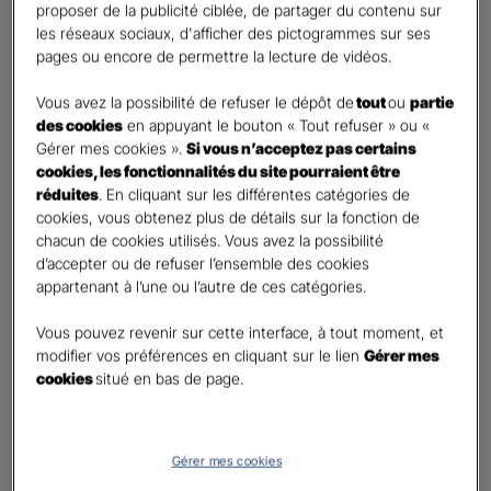
proposer de la publicité ciblée, de partager du contenu sur
Etes-vous déjà client Gan assurances ?
*
les réseaux sociaux, d'afficher des pictogrammes sur ses
Oui
pages ou encore de permettre la lecture de vidéos.
Non
Vous avez la possibilité de refuser le dépôt de
tout
ou
partie
Civilité
*
des cookies
en appuyant le bouton « Tout refuser » ou «
Madame
Gérer mes cookies ».
Si vous n’acceptez pas certains
cookies, les fonctionnalités du site pourraient être
Monsieur
réduites
. En cliquant sur les différentes catégories de
cookies, vous obtenez plus de détails sur la fonction de
Contact
*
chacun de cookies utilisés. Vous avez la possibilité
d’accepter ou de refuser l’ensemble des cookies
First
Last
appartenant à l’une ou l’autre de ces catégories.
Téléphone
*
Vous pouvez revenir sur cette interface, à tout moment, et
United
modifier vos préférences en cliquant sur le lien
Gérer mes
States
cookies
situé en bas de page.
E-mail
*
+1
Gérer mes cookies
Informations complémentaires (facultatif)