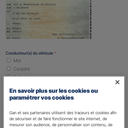
Conducteur(s) du véhicule
*
Moi
Conjoint
Enfant(s)
Quand souhaitez-vous être assuré ?
En savoir plus sur les cookies ou
paramétrer vos cookies
Laissez vide ou indiquez la date envisagez
Gan et ses partenaires utilisent des traceurs et cookies afin
Vos informations :
de sécuriser et de faire fonctionner le site internet, de
mesurer son audience, de personnaliser son contenu, de