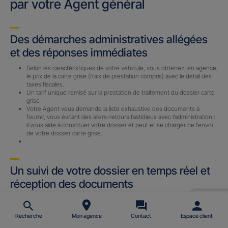
par votre Agent général
Des démarches administratives allégées
et des réponses immédiates
Selon les caractéristiques de votre véhicule, vous obtenez, en agence,
le prix de la carte grise (frais de prestation compris) avec le détail des
taxes fiscales.
Un tarif unique remisé sur la prestation de traitement du dossier carte
grise
Votre Agent vous demande la liste exhaustive des documents à
fournir, vous évitant des allers-retours fastidieux avec l’administration :
il vous aide à constituer votre dossier et peut et se charger de l’envoi
de votre dossier carte grise.
Un suivi de votre dossier en temps réel et
réception des documents
Un Certificat Provisoire d’immatriculation (CPI) ou un Accusé
d’Enregistrement de Changement de Titulaire (AECT) vous est
envoyé par email (sous 24 h) avec le n° d’immatriculation définitif une
Recherche
Mon agence
Contact
Espace client
fois le dossier complet reçu par notre prestataire.