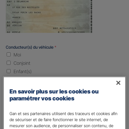
Conducteur(s) du véhicule
*
Moi
Conjoint
Enfant(s)
Quand souhaitez-vous être assuré ?
En savoir plus sur les cookies ou
paramétrer vos cookies
Laissez vide ou indiquez la date envisagez
Vos informations :
Gan et ses partenaires utilisent des traceurs et cookies afin
de sécuriser et de faire fonctionner le site internet, de
Etes-vous déjà client Gan assurances ?
*
mesurer son audience, de personnaliser son contenu, de