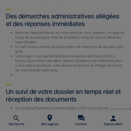
Des démarches administratives allégées
et des réponses immédiates
Selon les caractéristiques de votre véhicule, vous obtenez, en agence,
le prix de la carte grise (frais de prestation compris) avec le détail des
taxes fiscales.
Un tarif unique remisé sur la prestation de traitement du dossier carte
grise
Votre Agent vous demande la liste exhaustive des documents à
fournir, vous évitant des allers-retours fastidieux avec l’administration :
il vous aide à constituer votre dossier et peut et se charger de l’envoi
de votre dossier carte grise.
Un suivi de votre dossier en temps réel et
réception des documents
Un Certificat Provisoire d’immatriculation (CPI) ou un Accusé
d’Enregistrement de Changement de Titulaire (AECT) vous est
envoyé par email (sous 24 h) avec le n° d’immatriculation définitif une
fois le dossier complet reçu par notre prestataire.
Recherche
Mon agence
Contact
Espace client