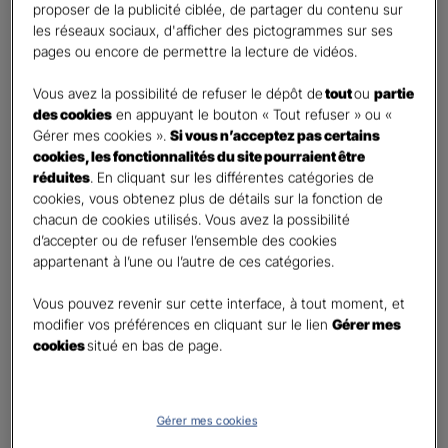
proposer de la publicité ciblée, de partager du contenu sur
Oui
les réseaux sociaux, d'afficher des pictogrammes sur ses
Non
pages ou encore de permettre la lecture de vidéos.
Civilité
*
Vous avez la possibilité de refuser le dépôt de
tout
ou
partie
Madame
des cookies
en appuyant le bouton « Tout refuser » ou «
Gérer mes cookies ».
Si vous n’acceptez pas certains
Monsieur
cookies, les fonctionnalités du site pourraient être
réduites
. En cliquant sur les différentes catégories de
Contact
*
cookies, vous obtenez plus de détails sur la fonction de
chacun de cookies utilisés. Vous avez la possibilité
First
Last
d’accepter ou de refuser l’ensemble des cookies
Téléphone
*
appartenant à l’une ou l’autre de ces catégories.
No
Vous pouvez revenir sur cette interface, à tout moment, et
country
modifier vos préférences en cliquant sur le lien
Gérer mes
E-mail
*
selected
cookies
situé en bas de page.
Informations complémentaires (facultatif)
Gérer mes cookies