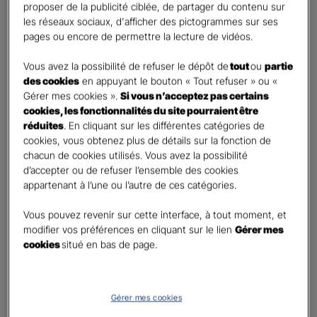
proposer de la publicité ciblée, de partager du contenu sur
Oui
les réseaux sociaux, d'afficher des pictogrammes sur ses
Non
pages ou encore de permettre la lecture de vidéos.
Civilité
*
Vous avez la possibilité de refuser le dépôt de
tout
ou
partie
Madame
des cookies
en appuyant le bouton « Tout refuser » ou «
Gérer mes cookies ».
Si vous n’acceptez pas certains
Monsieur
cookies, les fonctionnalités du site pourraient être
réduites
. En cliquant sur les différentes catégories de
Contact
*
cookies, vous obtenez plus de détails sur la fonction de
chacun de cookies utilisés. Vous avez la possibilité
First
Last
d’accepter ou de refuser l’ensemble des cookies
Téléphone
*
appartenant à l’une ou l’autre de ces catégories.
United
Vous pouvez revenir sur cette interface, à tout moment, et
States
modifier vos préférences en cliquant sur le lien
Gérer mes
E-mail
*
+1
cookies
situé en bas de page.
Informations complémentaires (facultatif)
Gérer mes cookies