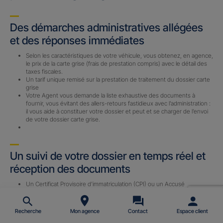
Des démarches administratives allégées
et des réponses immédiates
Selon les caractéristiques de votre véhicule, vous obtenez, en agence,
le prix de la carte grise (frais de prestation compris) avec le détail des
taxes fiscales.
Un tarif unique remisé sur la prestation de traitement du dossier carte
grise
Votre Agent vous demande la liste exhaustive des documents à
fournir, vous évitant des allers-retours fastidieux avec l’administration :
il vous aide à constituer votre dossier et peut et se charger de l’envoi
de votre dossier carte grise.
Un suivi de votre dossier en temps réel et
réception des documents
Un Certificat Provisoire d’immatriculation (CPI) ou un Accusé
d’Enregistrement de Changement de Titulaire (AECT) vous est
envoyé par email (sous 24 h) avec le n° d’immatriculation définitif une
fois le dossier complet reçu par notre prestataire.
Recherche
Mon agence
Contact
Espace client