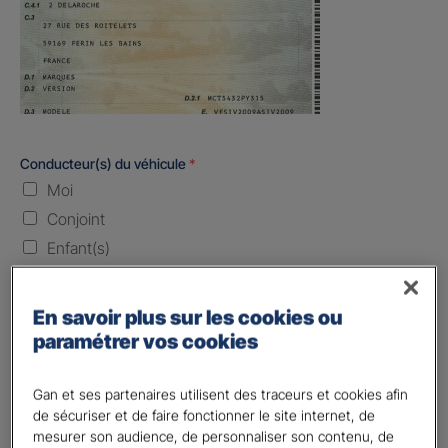
Conducteur(s) du véhicule
*
Moi
Conjoint
Enfant(s)
Quand souhaitez-vous être assuré ?
En savoir plus sur les cookies ou
paramétrer vos cookies
Laissez vide ou indiquez la date envisagez
Vos informations :
Gan et ses partenaires utilisent des traceurs et cookies afin
de sécuriser et de faire fonctionner le site internet, de
Etes-vous déjà client Gan assurances ?
*
mesurer son audience, de personnaliser son contenu, de