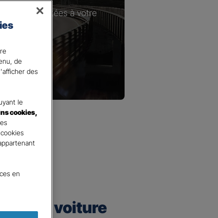
les plus adaptées à votre
ies
ire
tenu, de
'afficher des
yant le
ins cookies,
tes
 cookies
 appartenant
nces en
urance voiture