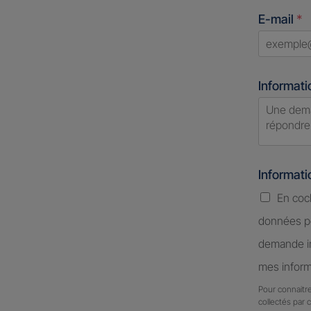
States
E-mail
*
+1
Informati
Informat
En coc
données pe
demande in
mes inform
Pour connaitre
collectés par 