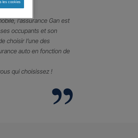
s les cookies
obile, l’assurance Gan est
 ses occupants et son
 de choisir l’une des
urance auto en fonction de
 vous qui choisissez !