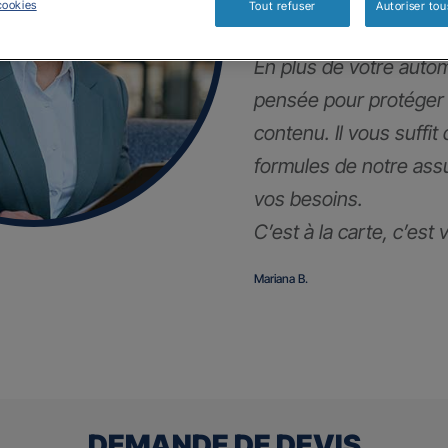
!
cookies
Tout refuser
Autoriser tou
En plus de votre autom
pensée pour protéger
contenu. Il vous suffit
formules de notre ass
vos besoins.
C’est à la carte, c’est
Mariana B.
DEMANDE DE DEVIS