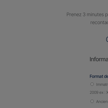
Prenez 3 minutes po
recontac
Informa
Format de
Immatri
2009 ex : 
Ancien