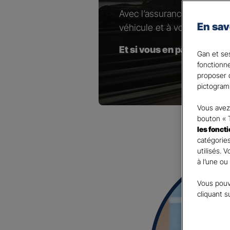
Avec l’assurance pour votr
En sav
véhicule et à vos besoins.
Et si vous en parliez avec
Gan et ses
fonctionn
proposer d
pictogram
Vous avez 
bouton « 
les fonct
catégories
utilisés. 
à l’une ou
Vous pouv
cliquant s