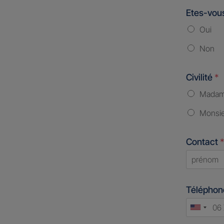
Etes-vous
Oui
Non
Civilité
*
Mada
Monsi
Contact
*
First
Télépho
Unite