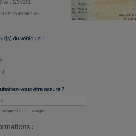
9 ex : 123VZ18)
iculation inconnue
ur(s) du véhicule
*
nt
s)
uhaitez-vous être assuré ?
u indiquez la date envisagez
ormations :