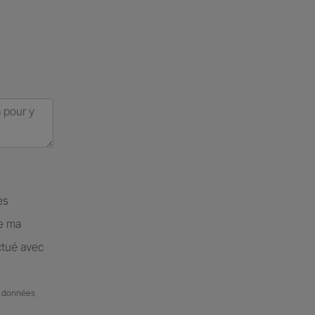
es
de ma
ctué avec
de données