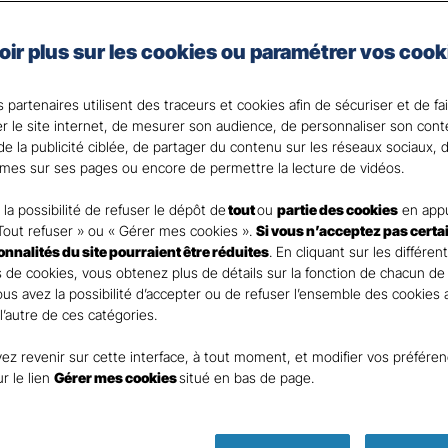
e auto de Gan Assurances, vous choisissez les garanties 
oir plus sur les cookies ou paramétrer vos cook
 votre Agent général ?
 partenaires utilisent des traceurs et cookies afin de sécuriser et de fa
er le site internet, de mesurer son audience, de personnaliser son con
e la publicité ciblée, de partager du contenu sur les réseaux sociaux, d
mes sur ses pages ou encore de permettre la lecture de vidéos.
la possibilité de refuser le dépôt de
tout
ou
partie des cookies
en appu
Tout refuser » ou « Gérer mes cookies ».
Si vous n’acceptez pas certa
ionnalités du site pourraient être réduites
. En cliquant sur les différen
 de cookies, vous obtenez plus de détails sur la fonction de chacun de
Vous avez la possibilité d’accepter ou de refuser l’ensemble des cookies
 l’autre de ces catégories.
ez revenir sur cette interface, à tout moment, et modifier vos préfére
Parole
ur le lien
Gérer mes cookies
situé en bas de page.
d’expert ass