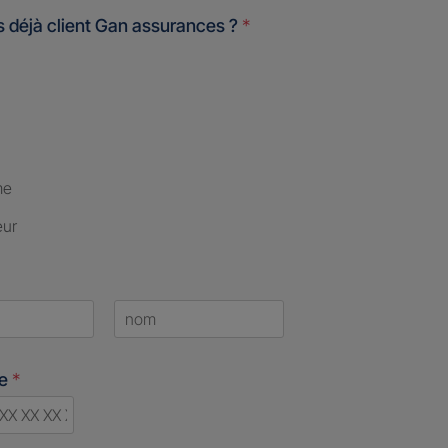
 déjà client Gan assurances ?
*
me
eur
Last
ne
*
d