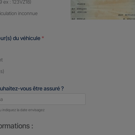
9 ex : 123VZ18)
iculation inconnue
ur(s) du véhicule
*
nt
s)
uhaitez-vous être assuré ?
u indiquez la date envisagez
ormations :