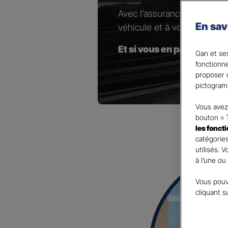
Avec l’assurance pour votr
En sav
véhicule et à vos besoins.
Et si vous en parliez avec
Gan et ses
fonctionn
proposer d
pictogram
Vous avez 
bouton « 
les fonct
catégories
utilisés. 
à l’une ou
Vous pouv
cliquant s