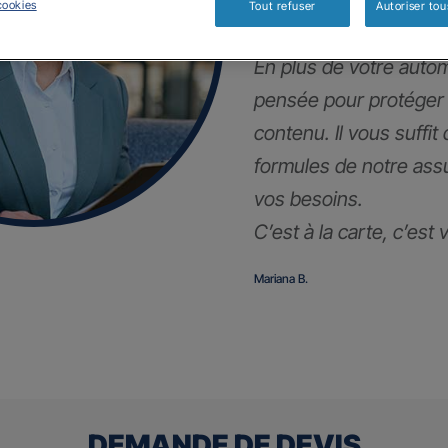
!
cookies
Tout refuser
Autoriser tou
En plus de votre autom
pensée pour protéger
contenu. Il vous suffit
formules de notre ass
vos besoins.
C’est à la carte, c’est
Mariana B.
DEMANDE DE DEVIS