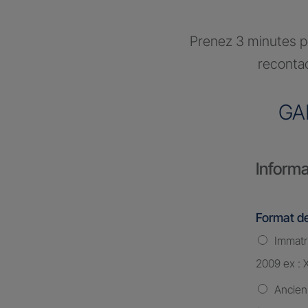
Prenez 3 minutes po
recontac
GA
Informa
Format de
Immatri
2009 ex : 
Ancien