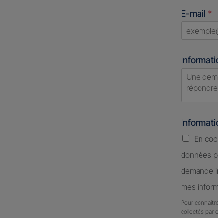
States
E-mail
*
+1
Informati
Informat
En coc
données pe
demande in
mes inform
Pour connaitre
collectés par 