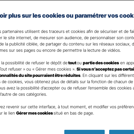
e auto de Gan Assurances, vous choisissez les garanties 
oir plus sur les cookies ou paramétrer vos cook
 votre Agent général ?
 partenaires utilisent des traceurs et cookies afin de sécuriser et de fa
er le site internet, de mesurer son audience, de personnaliser son con
e la publicité ciblée, de partager du contenu sur les réseaux sociaux, d
mes sur ses pages ou encore de permettre la lecture de vidéos.
la possibilité de refuser le dépôt de
tout
ou
partie des cookies
en appu
Tout refuser » ou « Gérer mes cookies ».
Si vous n’acceptez pas certa
ionnalités du site pourraient être réduites
. En cliquant sur les différen
 de cookies, vous obtenez plus de détails sur la fonction de chacun de
Vous avez la possibilité d’accepter ou de refuser l’ensemble des cookies
 l’autre de ces catégories.
ez revenir sur cette interface, à tout moment, et modifier vos préfére
Parole
ur le lien
Gérer mes cookies
situé en bas de page.
d’expert ass