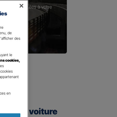
les plus adaptées à votre
ies
ire
tenu, de
'afficher des
yant le
ins cookies,
tes
 cookies
 appartenant
nces en
urance voiture