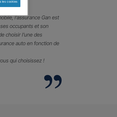
s les cookies
obile, l’assurance Gan est
 ses occupants et son
 de choisir l’une des
urance auto en fonction de
 vous qui choisissez !