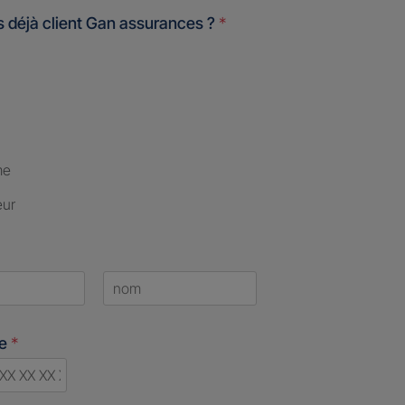
 déjà client Gan assurances ?
*
me
eur
Last
ne
*
d