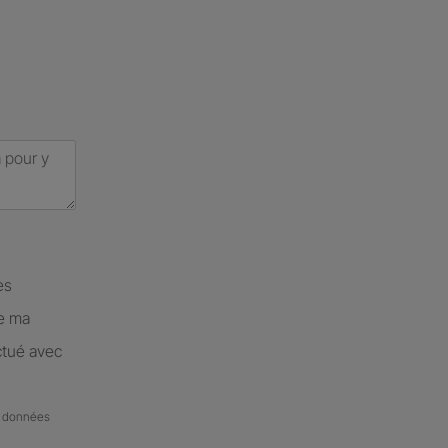
es
de ma
ctué avec
de données