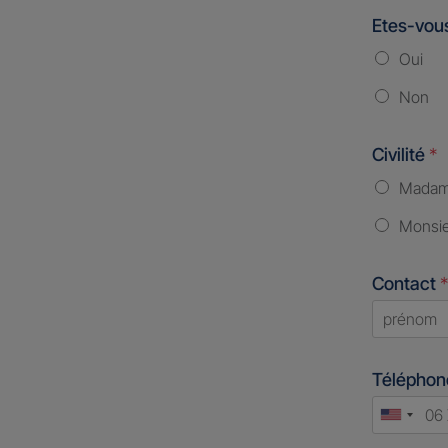
Etes-vous
Oui
Non
Civilité
*
Mada
Monsi
Contact
*
First
Télépho
Unite