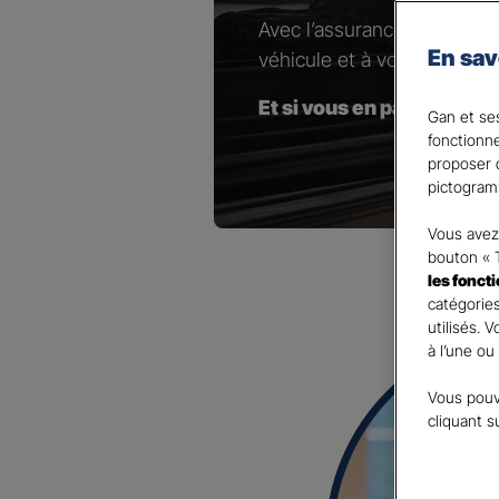
Avec l’assurance pour votr
En sav
véhicule et à vos besoins.
Et si vous en parliez avec
Gan et ses
fonctionn
proposer d
pictogram
Vous avez 
bouton « 
les fonct
catégories
utilisés. 
à l’une ou
Vous pouv
cliquant s