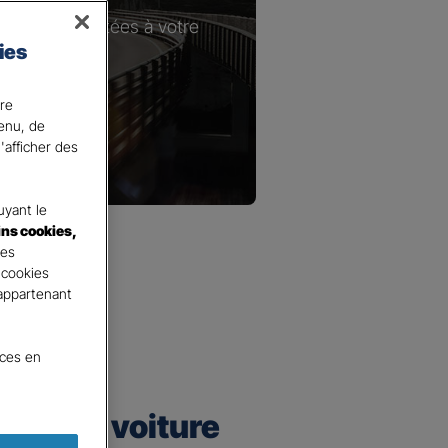
les plus adaptées à votre
ies
ire
tenu, de
'afficher des
yant le
ins cookies,
tes
 cookies
 appartenant
nces en
urance voiture