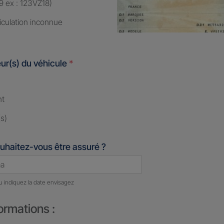
9 ex : 123VZ18)
iculation inconnue
ur(s) du véhicule
*
nt
s)
uhaitez-vous être assuré ?
u indiquez la date envisagez
ormations :