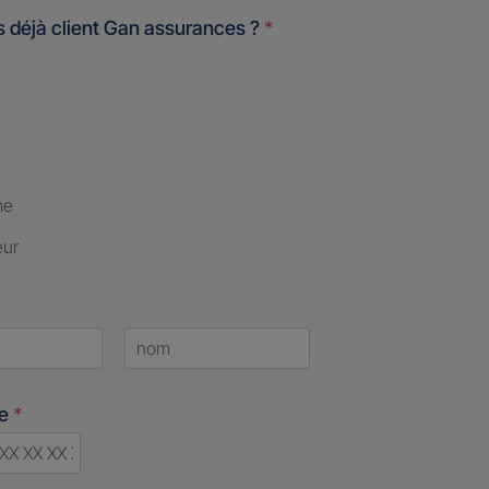
 déjà client Gan assurances ?
*
me
eur
Last
ne
*
d