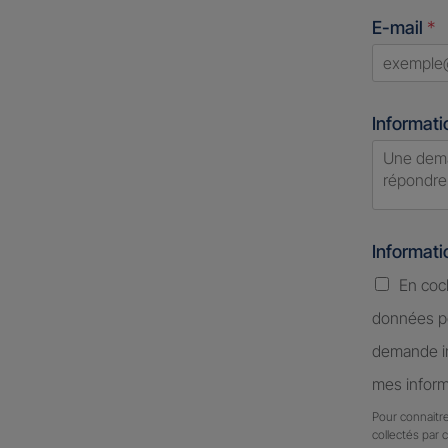
States
E-mail
*
+1
Informati
Informat
En coc
données pe
demande in
mes inform
Pour connaitre
collectés par 