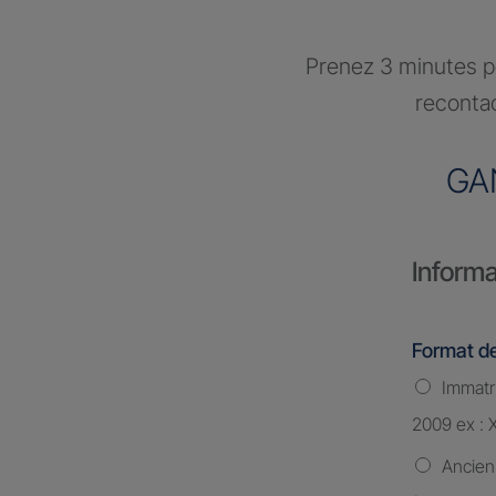
Prenez 3 minutes po
recontac
GA
Informa
Format de
Immatri
2009 ex : 
Ancien