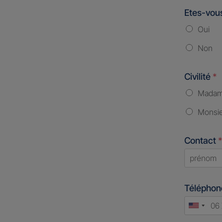
Etes-vous
Oui
Non
Civilité
*
Mada
Monsi
Contact
*
First
Télépho
Unite