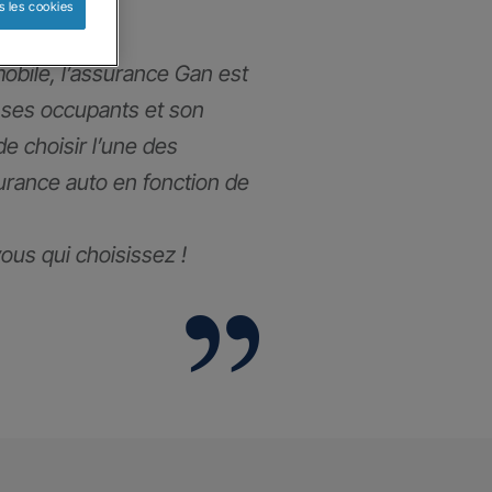
s les cookies
obile, l’assurance Gan est
 ses occupants et son
 de choisir l’une des
urance auto en fonction de
 vous qui choisissez !