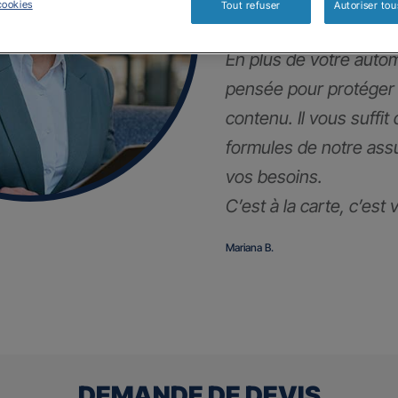
!
cookies
Tout refuser
Autoriser tou
En plus de votre autom
pensée pour protéger
contenu. Il vous suffit
formules de notre ass
vos besoins.
C’est à la carte, c’est
Mariana B.
DEMANDE DE DEVIS