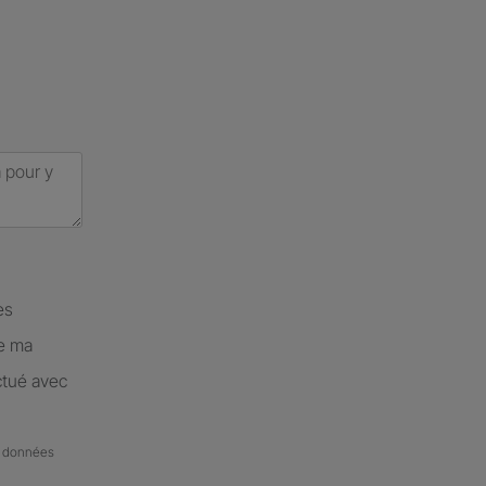
es
de ma
ctué avec
de données