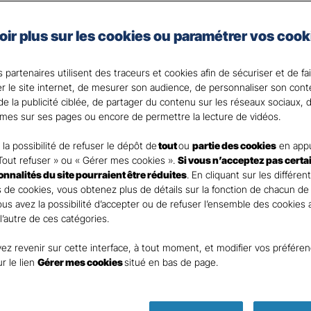
e auto de Gan Assurances, vous choisissez les garanties 
oir plus sur les cookies ou paramétrer vos cook
 votre Agent général ?
 partenaires utilisent des traceurs et cookies afin de sécuriser et de fa
er le site internet, de mesurer son audience, de personnaliser son con
e la publicité ciblée, de partager du contenu sur les réseaux sociaux, d
mes sur ses pages ou encore de permettre la lecture de vidéos.
la possibilité de refuser le dépôt de
tout
ou
partie des cookies
en appu
Tout refuser » ou « Gérer mes cookies ».
Si vous n’acceptez pas certa
ionnalités du site pourraient être réduites
. En cliquant sur les différen
 de cookies, vous obtenez plus de détails sur la fonction de chacun de
Vous avez la possibilité d’accepter ou de refuser l’ensemble des cookies
 l’autre de ces catégories.
ez revenir sur cette interface, à tout moment, et modifier vos préfére
Parole
ur le lien
Gérer mes cookies
situé en bas de page.
d’expert ass