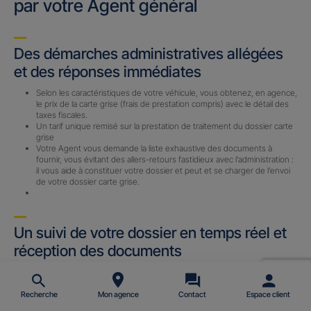
par votre Agent général
Des démarches administratives allégées
et des réponses immédiates
Selon les caractéristiques de votre véhicule, vous obtenez, en agence,
le prix de la carte grise (frais de prestation compris) avec le détail des
taxes fiscales.
Un tarif unique remisé sur la prestation de traitement du dossier carte
grise
Votre Agent vous demande la liste exhaustive des documents à
fournir, vous évitant des allers-retours fastidieux avec l’administration :
il vous aide à constituer votre dossier et peut et se charger de l’envoi
de votre dossier carte grise.
Un suivi de votre dossier en temps réel et
réception des documents
Un Certificat Provisoire d’immatriculation (CPI) ou un Accusé
d’Enregistrement de Changement de Titulaire (AECT) vous est
envoyé par email (sous 24 h) avec le n° d’immatriculation définitif une
Recherche
Mon agence
Contact
Espace client
fois le dossier complet reçu par notre prestataire.