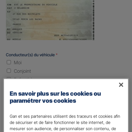
Conducteur(s) du véhicule
*
Moi
Conjoint
Enfant(s)
Quand souhaitez-vous être assuré ?
En savoir plus sur les cookies ou
paramétrer vos cookies
Laissez vide ou indiquez la date envisagez
Gan et ses partenaires utilisent des traceurs et cookies afin
Vos informations :
de sécuriser et de faire fonctionner le site internet, de
mesurer son audience, de personnaliser son contenu, de