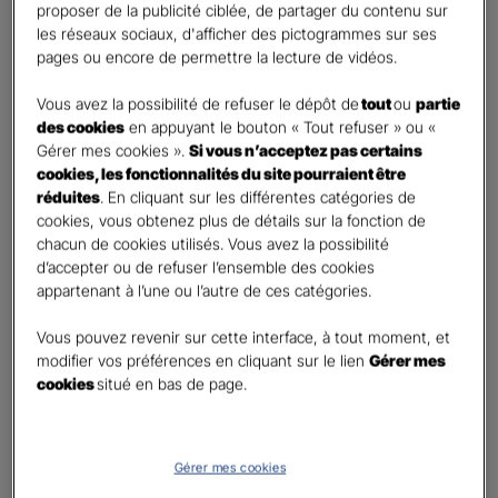
proposer de la publicité ciblée, de partager du contenu sur
Etes-vous déjà client Gan assurances ?
*
les réseaux sociaux, d'afficher des pictogrammes sur ses
Oui
pages ou encore de permettre la lecture de vidéos.
Non
Vous avez la possibilité de refuser le dépôt de
tout
ou
partie
Civilité
*
des cookies
en appuyant le bouton « Tout refuser » ou «
Madame
Gérer mes cookies ».
Si vous n’acceptez pas certains
cookies, les fonctionnalités du site pourraient être
Monsieur
réduites
. En cliquant sur les différentes catégories de
cookies, vous obtenez plus de détails sur la fonction de
Contact
*
chacun de cookies utilisés. Vous avez la possibilité
d’accepter ou de refuser l’ensemble des cookies
First
Last
appartenant à l’une ou l’autre de ces catégories.
Téléphone
*
Vous pouvez revenir sur cette interface, à tout moment, et
United
modifier vos préférences en cliquant sur le lien
Gérer mes
States
cookies
situé en bas de page.
E-mail
*
+1
Gérer mes cookies
Informations complémentaires (facultatif)