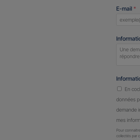
States
E-mail
*
+1
Informati
Informat
En coc
données pe
demande in
mes inform
Pour connaitre
collectés par 