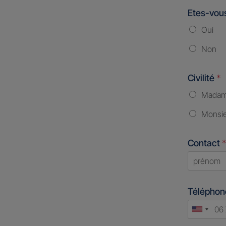
Etes-vous
Oui
Non
Civilité
*
Mada
Monsi
Contact
*
First
Télépho
Unite