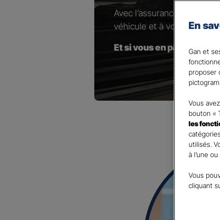
Avec l’assurance pour votr
En sav
véhicule et à vos besoins.
Et si vous en parliez avec
Gan et ses
fonctionn
proposer d
pictogram
Vous avez 
bouton « 
les fonct
catégories
utilisés. 
à l’une ou
Vous pouv
cliquant s