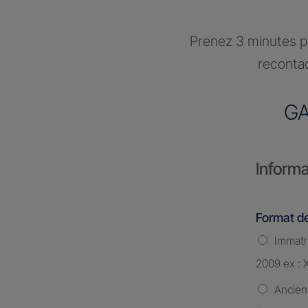
Prenez 3 minutes po
recontac
G
Informa
Format de
Immatri
2009 ex : 
Ancien