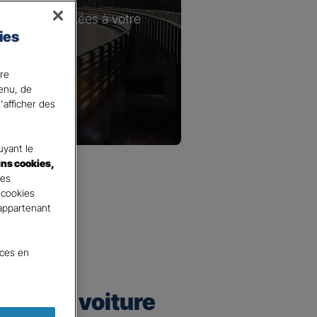
les plus adaptées à votre
ies
ire
tenu, de
'afficher des
yant le
ins cookies,
tes
 cookies
 appartenant
nces en
urance voiture