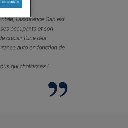
s les cookies
obile, l’assurance Gan est
 ses occupants et son
 de choisir l’une des
urance auto en fonction de
 vous qui choisissez !