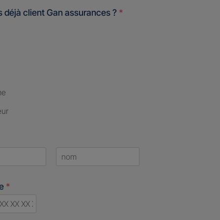
 déjà client Gan assurances ?
*
me
eur
Last
ne
*
d