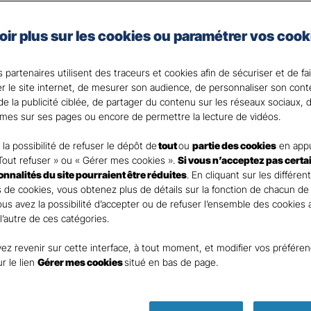
e auto de Gan Assurances, vous choisissez les garanties 
oir plus sur les cookies ou paramétrer vos cook
 votre Agent général ?
 partenaires utilisent des traceurs et cookies afin de sécuriser et de fa
er le site internet, de mesurer son audience, de personnaliser son con
e la publicité ciblée, de partager du contenu sur les réseaux sociaux, d
mes sur ses pages ou encore de permettre la lecture de vidéos.
la possibilité de refuser le dépôt de
tout
ou
partie des cookies
en appu
Tout refuser » ou « Gérer mes cookies ».
Si vous n’acceptez pas certa
ionnalités du site pourraient être réduites
. En cliquant sur les différen
 de cookies, vous obtenez plus de détails sur la fonction de chacun de
Vous avez la possibilité d’accepter ou de refuser l’ensemble des cookies
 l’autre de ces catégories.
ez revenir sur cette interface, à tout moment, et modifier vos préfére
Parole
ur le lien
Gérer mes cookies
situé en bas de page.
d’expert ass