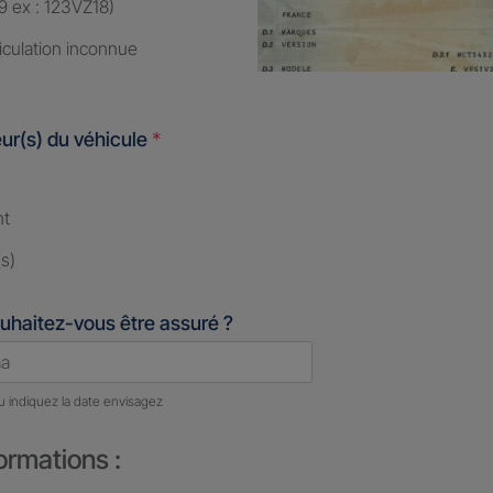
9 ex : 123VZ18)
iculation inconnue
ur(s) du véhicule
*
nt
s)
uhaitez-vous être assuré ?
u indiquez la date envisagez
ormations :