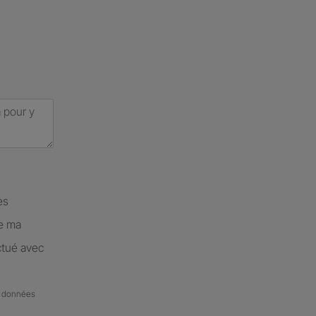
es
de ma
ctué avec
de données