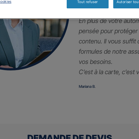
!
cookies
Tout refuser
Autoriser tou
En plus de votre autom
pensée pour protéger
contenu. Il vous suffit
formules de notre ass
vos besoins.
C’est à la carte, c’est
Mariana B.
DEMANDE DE DEVIS