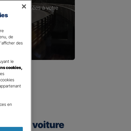
les plus adaptées à votre
ies
ire
tenu, de
'afficher des
yant le
ins cookies,
tes
 cookies
 appartenant
nces en
urance voiture