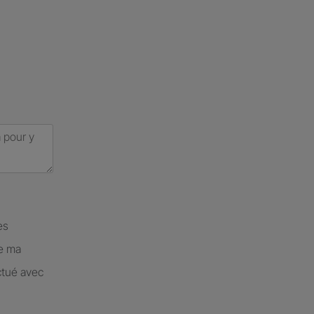
es
de ma
ctué avec