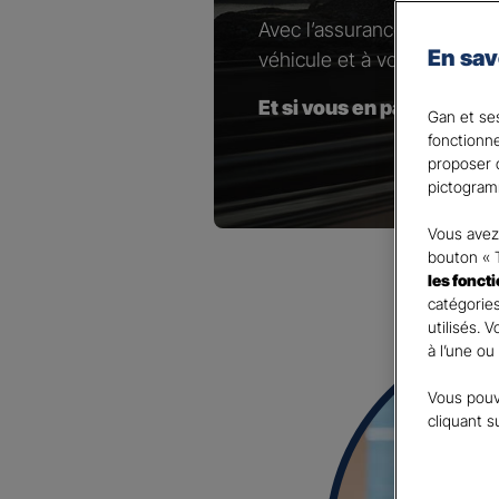
Avec l’assurance pour votr
En sav
véhicule et à vos besoins.
Et si vous en parliez avec
Gan et ses
fonctionn
proposer d
pictogram
Vous avez 
bouton « 
les fonct
catégories
utilisés. 
à l’une ou
Vous pouv
cliquant s