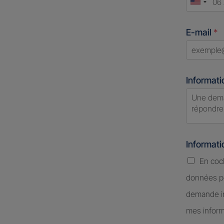
Unite
States
E-mail
*
+1
Informati
Informat
En coc
données pe
demande in
mes inform