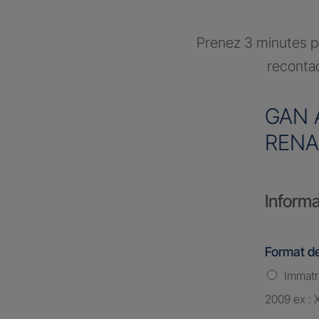
Prenez 3 minutes po
recontac
GAN 
REN
Informa
Format de
Immatri
2009 ex : 