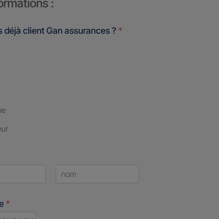
ormations :
 déjà client Gan assurances ?
*
me
eur
Last
ne
*