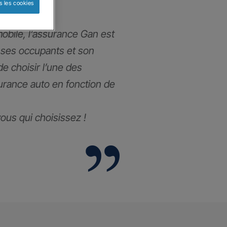
s les cookies
obile, l’assurance Gan est
 ses occupants et son
 de choisir l’une des
urance auto en fonction de
 vous qui choisissez !