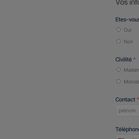
Vos inf
Etes-vous
Oui
Non
Civilité
*
Mada
Monsi
Contact
*
First
Télépho