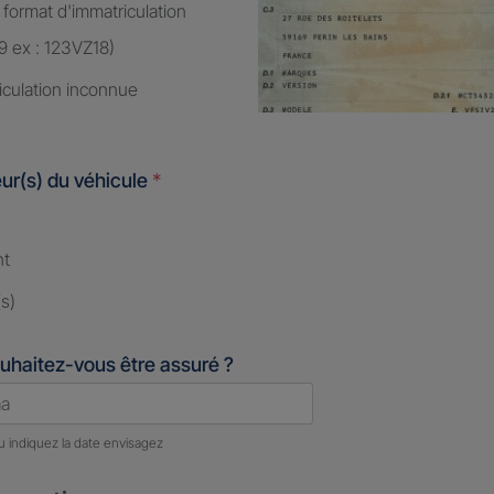
 format d'immatriculation
9 ex : 123VZ18)
iculation inconnue
ur(s) du véhicule
*
nt
s)
uhaitez-vous être assuré ?
u indiquez la date envisagez