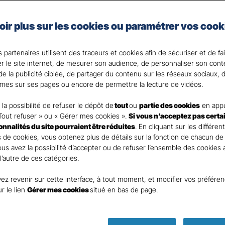
e auto de Gan Assurances, vous choisissez les garanties 
oir plus sur les cookies ou paramétrer vos cook
 votre Agent général ?
 partenaires utilisent des traceurs et cookies afin de sécuriser et de fa
er le site internet, de mesurer son audience, de personnaliser son con
e la publicité ciblée, de partager du contenu sur les réseaux sociaux, d
mes sur ses pages ou encore de permettre la lecture de vidéos.
la possibilité de refuser le dépôt de
tout
ou
partie des cookies
en appu
Tout refuser » ou « Gérer mes cookies ».
Si vous n’acceptez pas certa
ionnalités du site pourraient être réduites
. En cliquant sur les différen
 de cookies, vous obtenez plus de détails sur la fonction de chacun de
Vous avez la possibilité d’accepter ou de refuser l’ensemble des cookies
 l’autre de ces catégories.
ez revenir sur cette interface, à tout moment, et modifier vos préfére
Parole
ur le lien
Gérer mes cookies
situé en bas de page.
d’expert ass