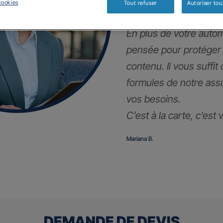
!
cookies
Tout refuser
Autoriser tou
En plus de votre autom
pensée pour protéger
contenu. Il vous suffit
formules de notre ass
vos besoins.
C’est à la carte, c’est
Mariana B.
DEMANDE DE DEVIS