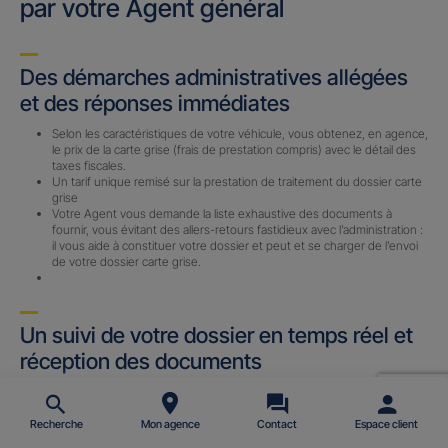
par votre Agent général
Des démarches administratives allégées
et des réponses immédiates
Selon les caractéristiques de votre véhicule, vous obtenez, en agence,
le prix de la carte grise (frais de prestation compris) avec le détail des
taxes fiscales.
Un tarif unique remisé sur la prestation de traitement du dossier carte
grise
Votre Agent vous demande la liste exhaustive des documents à
fournir, vous évitant des allers-retours fastidieux avec l’administration :
il vous aide à constituer votre dossier et peut et se charger de l’envoi
de votre dossier carte grise.
Un suivi de votre dossier en temps réel et
réception des documents
Un Certificat Provisoire d’immatriculation (CPI) ou un Accusé
d’Enregistrement de Changement de Titulaire (AECT) vous est
envoyé par email (sous 24 h) avec le n° d’immatriculation définitif une
Recherche
Mon agence
Contact
Espace client
fois le dossier complet reçu par notre prestataire.