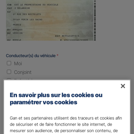
Conducteur(s) du véhicule
*
Moi
Conjoint
Enfant(s)
Quand souhaitez-vous être assuré ?
En savoir plus sur les cookies ou
paramétrer vos cookies
Laissez vide ou indiquez la date envisagez
Gan et ses partenaires utilisent des traceurs et cookies afin
Vos informations :
de sécuriser et de faire fonctionner le site internet, de
mesurer son audience, de personnaliser son contenu, de