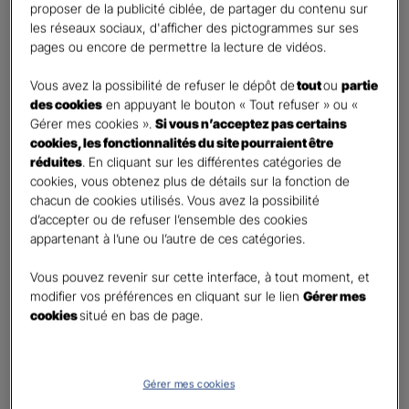
proposer de la publicité ciblée, de partager du contenu sur
Etes-vous déjà client Gan assurances ?
*
les réseaux sociaux, d'afficher des pictogrammes sur ses
Oui
pages ou encore de permettre la lecture de vidéos.
Non
Vous avez la possibilité de refuser le dépôt de
tout
ou
partie
Civilité
*
des cookies
en appuyant le bouton « Tout refuser » ou «
Madame
Gérer mes cookies ».
Si vous n’acceptez pas certains
cookies, les fonctionnalités du site pourraient être
Monsieur
réduites
. En cliquant sur les différentes catégories de
cookies, vous obtenez plus de détails sur la fonction de
Contact
*
chacun de cookies utilisés. Vous avez la possibilité
d’accepter ou de refuser l’ensemble des cookies
First
Last
appartenant à l’une ou l’autre de ces catégories.
Téléphone
*
Vous pouvez revenir sur cette interface, à tout moment, et
United
modifier vos préférences en cliquant sur le lien
Gérer mes
States
cookies
situé en bas de page.
E-mail
*
+1
Gérer mes cookies
Informations complémentaires (facultatif)