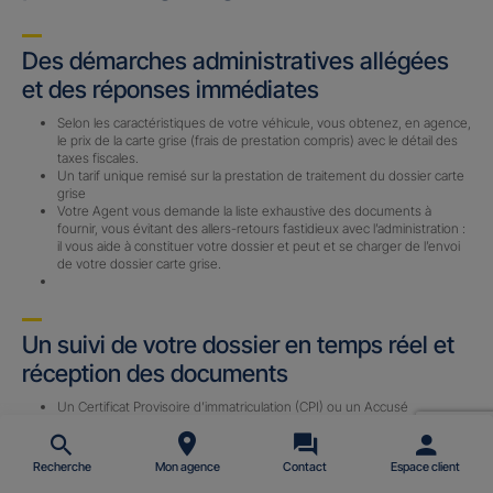
Des démarches administratives allégées
et des réponses immédiates
Selon les caractéristiques de votre véhicule, vous obtenez, en agence,
le prix de la carte grise (frais de prestation compris) avec le détail des
taxes fiscales.
Un tarif unique remisé sur la prestation de traitement du dossier carte
grise
Votre Agent vous demande la liste exhaustive des documents à
fournir, vous évitant des allers-retours fastidieux avec l’administration :
il vous aide à constituer votre dossier et peut et se charger de l’envoi
de votre dossier carte grise.
Un suivi de votre dossier en temps réel et
réception des documents
Un Certificat Provisoire d’immatriculation (CPI) ou un Accusé
d’Enregistrement de Changement de Titulaire (AECT) vous est
envoyé par email (sous 24 h) avec le n° d’immatriculation définitif une
fois le dossier complet reçu par notre prestataire.
Recherche
Mon agence
Contact
Espace client