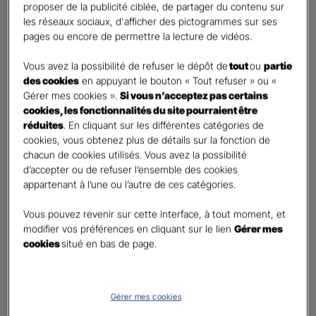
proposer de la publicité ciblée, de partager du contenu sur
Oui
les réseaux sociaux, d'afficher des pictogrammes sur ses
Non
pages ou encore de permettre la lecture de vidéos.
Civilité
*
Vous avez la possibilité de refuser le dépôt de
tout
ou
partie
Madame
des cookies
en appuyant le bouton « Tout refuser » ou «
Gérer mes cookies ».
Si vous n’acceptez pas certains
Monsieur
cookies, les fonctionnalités du site pourraient être
réduites
. En cliquant sur les différentes catégories de
Contact
*
cookies, vous obtenez plus de détails sur la fonction de
chacun de cookies utilisés. Vous avez la possibilité
First
Last
d’accepter ou de refuser l’ensemble des cookies
Téléphone
*
appartenant à l’une ou l’autre de ces catégories.
No
Vous pouvez revenir sur cette interface, à tout moment, et
country
modifier vos préférences en cliquant sur le lien
Gérer mes
E-mail
*
selected
cookies
situé en bas de page.
Informations complémentaires (facultatif)
Gérer mes cookies