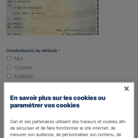
Conducteur(s) du véhicule
*
Moi
Conjoint
Enfant(s)
Quand souhaitez-vous être assuré ?
En savoir plus sur les cookies ou
paramétrer vos cookies
Laissez vide ou indiquez la date envisagez
Vos informations :
Gan et ses partenaires utilisent des traceurs et cookies afin
de sécuriser et de faire fonctionner le site internet, de
Etes-vous déjà client Gan assurances ?
*
mesurer son audience, de personnaliser son contenu, de