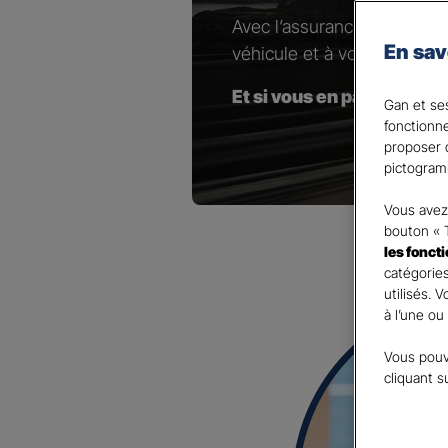
Avec l’assurance pour votr
En sav
véhicule et à vos besoins.
Et si vous en parliez avec
Gan et ses
fonctionn
proposer d
pictogram
Vous avez 
bouton « 
les fonct
catégories
utilisés. 
à l’une ou
Vous pouv
cliquant s