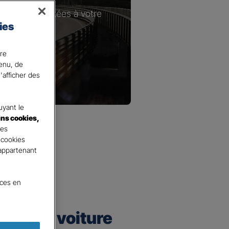
les plus adaptées à votre
ies
ire
tenu, de
'afficher des
yant le
ins cookies,
tes
 cookies
 appartenant
nces en
urance voiture