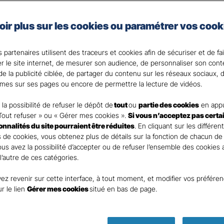
e auto de Gan Assurances, vous choisissez les garanties 
oir plus sur les cookies ou paramétrer vos cook
 votre Agent général ?
 partenaires utilisent des traceurs et cookies afin de sécuriser et de fa
er le site internet, de mesurer son audience, de personnaliser son con
e la publicité ciblée, de partager du contenu sur les réseaux sociaux, d
mes sur ses pages ou encore de permettre la lecture de vidéos.
la possibilité de refuser le dépôt de
tout
ou
partie des cookies
en appu
Tout refuser » ou « Gérer mes cookies ».
Si vous n’acceptez pas certa
ionnalités du site pourraient être réduites
. En cliquant sur les différen
 de cookies, vous obtenez plus de détails sur la fonction de chacun de
Vous avez la possibilité d’accepter ou de refuser l’ensemble des cookies
 l’autre de ces catégories.
ez revenir sur cette interface, à tout moment, et modifier vos préfére
Parole
ur le lien
Gérer mes cookies
situé en bas de page.
d’expert ass