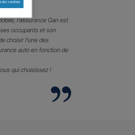
s les cookies
obile, l’assurance Gan est
 ses occupants et son
 de choisir l’une des
urance auto en fonction de
 vous qui choisissez !