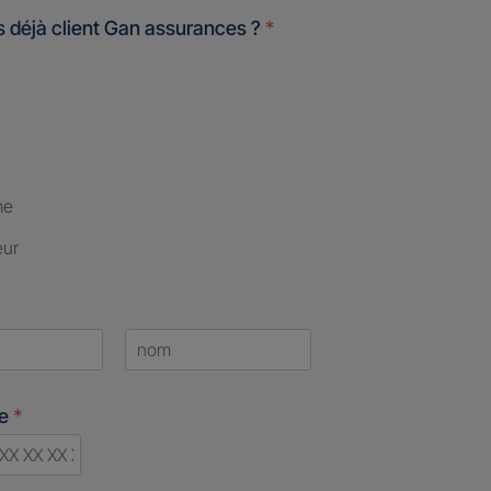
 déjà client Gan assurances ?
*
me
eur
Last
ne
*
d