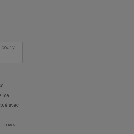
es
de ma
ctué avec
de données