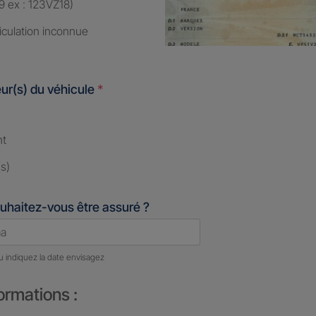
9 ex : 123VZ18)
iculation inconnue
ur(s) du véhicule
*
nt
s)
uhaitez-vous être assuré ?
u indiquez la date envisagez
ormations :