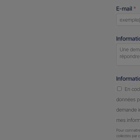
States
E-mail
*
+1
Informati
Informat
En coc
données pe
demande in
mes inform
Pour connaitre
collectés par 