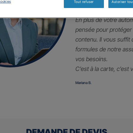
!
cookies
Tout refuser
Autoriser tou
En plus de votre autom
pensée pour protéger
contenu. Il vous suffit
formules de notre ass
vos besoins.
C’est à la carte, c’est
Mariana B.
DEMANDE DE DEVIS