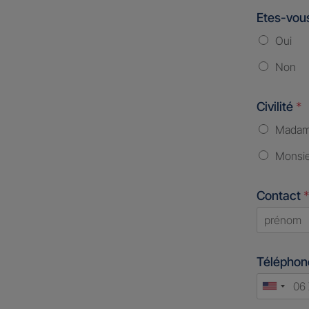
Etes-vous
Oui
Non
Civilité
*
Mada
Monsi
Contact
*
First
Télépho
Unite