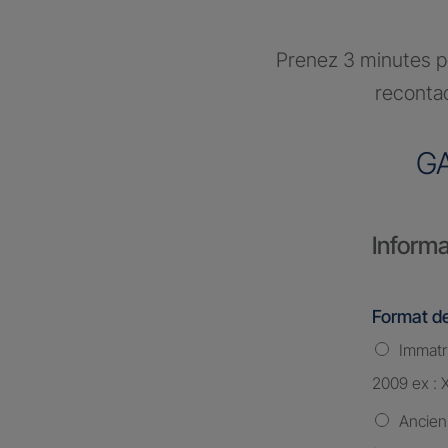
Prenez 3 minutes po
recontac
G
Informa
Format de
Immatri
2009 ex : 
Ancien