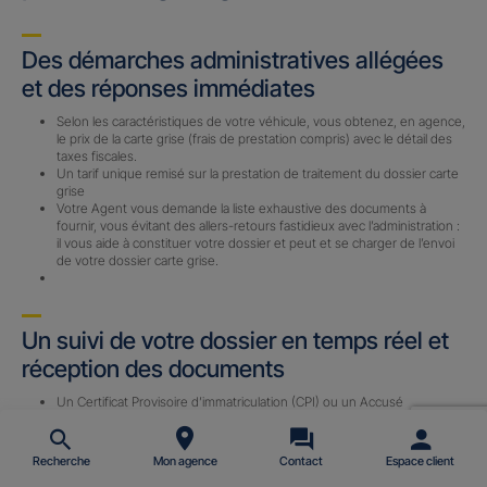
Des démarches administratives allégées
et des réponses immédiates
Selon les caractéristiques de votre véhicule, vous obtenez, en agence,
le prix de la carte grise (frais de prestation compris) avec le détail des
taxes fiscales.
Un tarif unique remisé sur la prestation de traitement du dossier carte
grise
Votre Agent vous demande la liste exhaustive des documents à
fournir, vous évitant des allers-retours fastidieux avec l’administration :
il vous aide à constituer votre dossier et peut et se charger de l’envoi
de votre dossier carte grise.
Un suivi de votre dossier en temps réel et
réception des documents
Un Certificat Provisoire d’immatriculation (CPI) ou un Accusé
d’Enregistrement de Changement de Titulaire (AECT) vous est
envoyé par email (sous 24 h) avec le n° d’immatriculation définitif une
fois le dossier complet reçu par notre prestataire.
Recherche
Mon agence
Contact
Espace client