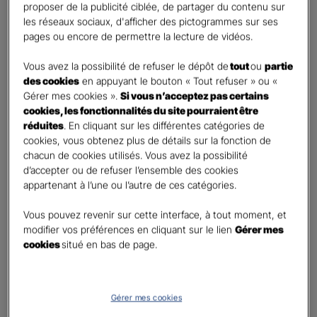
proposer de la publicité ciblée, de partager du contenu sur
Oui
les réseaux sociaux, d'afficher des pictogrammes sur ses
Non
pages ou encore de permettre la lecture de vidéos.
Civilité
*
Vous avez la possibilité de refuser le dépôt de
tout
ou
partie
Madame
des cookies
en appuyant le bouton « Tout refuser » ou «
Gérer mes cookies ».
Si vous n’acceptez pas certains
Monsieur
cookies, les fonctionnalités du site pourraient être
réduites
. En cliquant sur les différentes catégories de
Contact
*
cookies, vous obtenez plus de détails sur la fonction de
chacun de cookies utilisés. Vous avez la possibilité
First
Last
d’accepter ou de refuser l’ensemble des cookies
Téléphone
*
appartenant à l’une ou l’autre de ces catégories.
United
Vous pouvez revenir sur cette interface, à tout moment, et
States
modifier vos préférences en cliquant sur le lien
Gérer mes
E-mail
*
+1
cookies
situé en bas de page.
Informations complémentaires (facultatif)
Gérer mes cookies