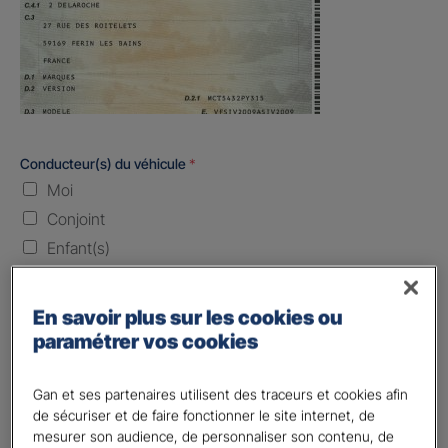
Conducteur(s) du véhicule
*
Moi
Conjoint
Enfant(s)
Quand souhaitez-vous être assuré ?
En savoir plus sur les cookies ou
paramétrer vos cookies
Laissez vide ou indiquez la date envisagez
Vos informations :
Gan et ses partenaires utilisent des traceurs et cookies afin
de sécuriser et de faire fonctionner le site internet, de
Etes-vous déjà client Gan assurances ?
*
mesurer son audience, de personnaliser son contenu, de