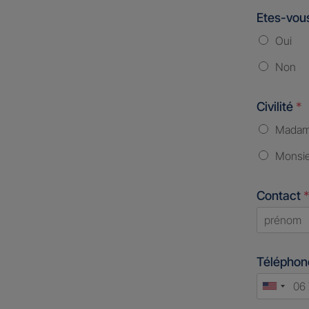
Etes-vous
Oui
Non
Civilité
*
Mada
Monsi
Contact
*
First
Télépho
Unite