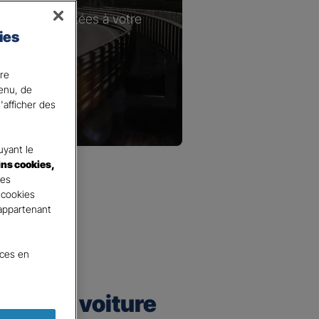
les plus adaptées à votre
ies
ire
tenu, de
'afficher des
yant le
ins cookies,
tes
 cookies
 appartenant
nces en
urance voiture