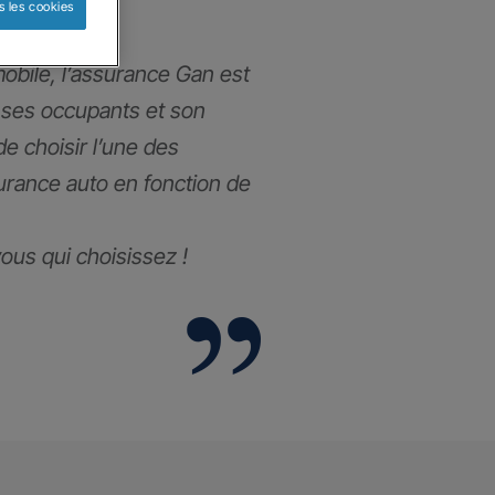
s les cookies
obile, l’assurance Gan est
 ses occupants et son
 de choisir l’une des
urance auto en fonction de
 vous qui choisissez !