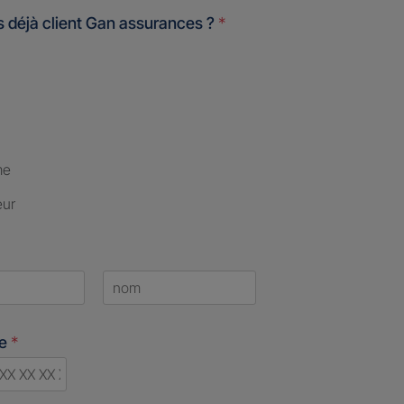
 déjà client Gan assurances ?
*
me
eur
Last
ne
*
d