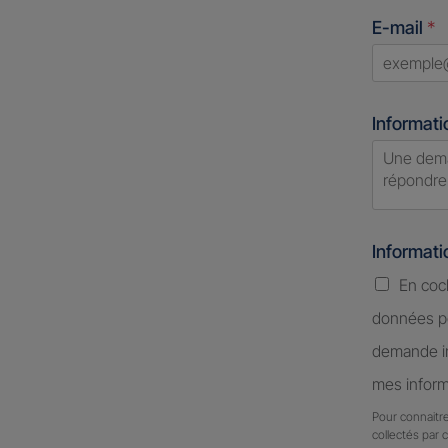
States
E-mail
*
+1
Informati
Informat
En coc
données pe
demande in
mes inform
Pour connaitre
collectés par 