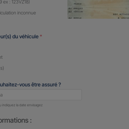
9 ex : 123VZ18)
iculation inconnue
ur(s) du véhicule
*
nt
s)
uhaitez-vous être assuré ?
u indiquez la date envisagez
ormations :