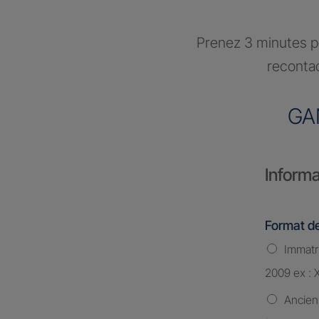
Prenez 3 minutes po
recontac
GA
Informa
Format de
Immatri
2009 ex : 
Ancien