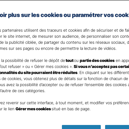
e auto de Gan Assurances, vous choisissez les garanties 
oir plus sur les cookies ou paramétrer vos cook
 votre Agent général ?
 partenaires utilisent des traceurs et cookies afin de sécuriser et de fa
er le site internet, de mesurer son audience, de personnaliser son con
e la publicité ciblée, de partager du contenu sur les réseaux sociaux, d
mes sur ses pages ou encore de permettre la lecture de vidéos.
la possibilité de refuser le dépôt de
tout
ou
partie des cookies
en appu
Tout refuser » ou « Gérer mes cookies ».
Si vous n’acceptez pas certa
ionnalités du site pourraient être réduites
. En cliquant sur les différen
 de cookies, vous obtenez plus de détails sur la fonction de chacun de
Vous avez la possibilité d’accepter ou de refuser l’ensemble des cookies
 l’autre de ces catégories.
ez revenir sur cette interface, à tout moment, et modifier vos préfére
Parole
ur le lien
Gérer mes cookies
situé en bas de page.
d’expert ass