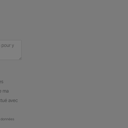
es
de ma
ctué avec
de données