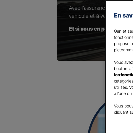
Avec l’assurance pour votr
En sav
véhicule et à vos besoins.
Et si vous en parliez avec
Gan et ses
fonctionn
proposer d
pictogram
Vous avez 
bouton « 
les fonct
catégories
utilisés. 
à l’une ou
Vous pouv
cliquant s