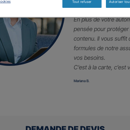
!
cookies
Tout refuser
Autoriser tou
En plus de votre autom
pensée pour protéger
contenu. Il vous suffit
formules de notre ass
vos besoins.
C’est à la carte, c’est
Mariana B.
DEMANDE DE DEVIS