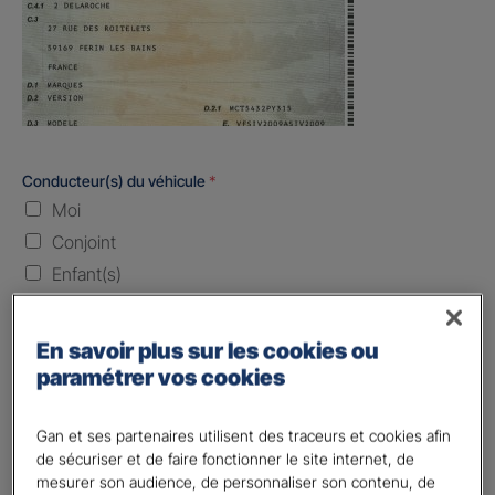
Conducteur(s) du véhicule
*
Moi
Conjoint
Enfant(s)
Quand souhaitez-vous être assuré ?
En savoir plus sur les cookies ou
paramétrer vos cookies
Laissez vide ou indiquez la date envisagez
Vos informations :
Gan et ses partenaires utilisent des traceurs et cookies afin
de sécuriser et de faire fonctionner le site internet, de
Etes-vous déjà client Gan assurances ?
*
mesurer son audience, de personnaliser son contenu, de