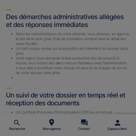
Des démarches administratives allégées
et des réponses immédiates
Selon les caractéristiques de votre véhicule, vous obtenez, en agence,
le prix de la carte grise (frais de prestation compris) avec le détail des
taxes fiscales.
Un tarif unique remisé sur la prestation de traitement du dossier carte
grise
Votre Agent vous demande la liste exhaustive des documents à
fournir, vous évitant des allers-retours fastidieux avec l’administration :
il vous aide à constituer votre dossier et peut et se charger de l’envoi
de votre dossier carte grise.
Un suivi de votre dossier en temps réel et
réception des documents
Un Certificat Provisoire d’immatriculation (CPI) ou un Accusé
d’Enregistrement de Changement de Titulaire (AECT) vous est
envoyé par email (sous 24 h) avec le n° d’immatriculation définitif une
fois le dossier complet reçu par notre prestataire.
Recherche
Mon agence
Contact
Espace client