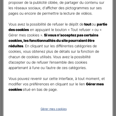
proposer de la publicité ciblée, de partager du contenu sur
Oui
les réseaux sociaux, d'afficher des pictogrammes sur ses
Non
pages ou encore de permettre la lecture de vidéos.
Civilité
*
Vous avez la possibilité de refuser le dépôt de
tout
ou
partie
Madame
des cookies
en appuyant le bouton « Tout refuser » ou «
Gérer mes cookies ».
Si vous n’acceptez pas certains
Monsieur
cookies, les fonctionnalités du site pourraient être
réduites
. En cliquant sur les différentes catégories de
Contact
*
cookies, vous obtenez plus de détails sur la fonction de
chacun de cookies utilisés. Vous avez la possibilité
First
Last
d’accepter ou de refuser l’ensemble des cookies
Téléphone
*
appartenant à l’une ou l’autre de ces catégories.
United
Vous pouvez revenir sur cette interface, à tout moment, et
States
modifier vos préférences en cliquant sur le lien
Gérer mes
E-mail
*
+1
cookies
situé en bas de page.
Informations complémentaires (facultatif)
Gérer mes cookies