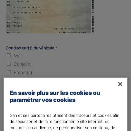
Conducteur(s) du véhicule
*
Moi
Conjoint
Enfant(s)
Quand souhaitez-vous être assuré ?
En savoir plus sur les cookies ou
paramétrer vos cookies
Laissez vide ou indiquez la date envisagez
Vos informations :
Gan et ses partenaires utilisent des traceurs et cookies afin
de sécuriser et de faire fonctionner le site internet, de
Etes-vous déjà client Gan assurances ?
*
mesurer son audience, de personnaliser son contenu, de