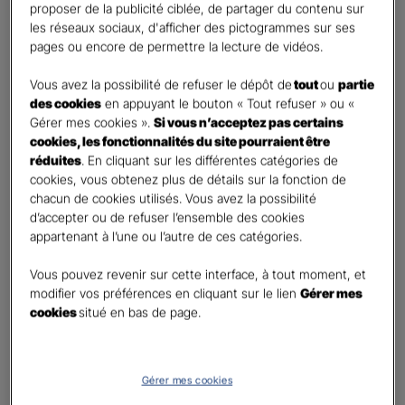
proposer de la publicité ciblée, de partager du contenu sur
Oui
les réseaux sociaux, d'afficher des pictogrammes sur ses
Non
pages ou encore de permettre la lecture de vidéos.
Civilité
*
Vous avez la possibilité de refuser le dépôt de
tout
ou
partie
Madame
des cookies
en appuyant le bouton « Tout refuser » ou «
Gérer mes cookies ».
Si vous n’acceptez pas certains
Monsieur
cookies, les fonctionnalités du site pourraient être
réduites
. En cliquant sur les différentes catégories de
Contact
*
cookies, vous obtenez plus de détails sur la fonction de
chacun de cookies utilisés. Vous avez la possibilité
First
Last
d’accepter ou de refuser l’ensemble des cookies
Téléphone
*
appartenant à l’une ou l’autre de ces catégories.
United
Vous pouvez revenir sur cette interface, à tout moment, et
States
modifier vos préférences en cliquant sur le lien
Gérer mes
E-mail
*
+1
cookies
situé en bas de page.
Informations complémentaires (facultatif)
Gérer mes cookies