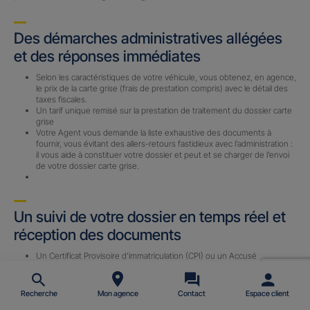
Des démarches administratives allégées
et des réponses immédiates
Selon les caractéristiques de votre véhicule, vous obtenez, en agence,
le prix de la carte grise (frais de prestation compris) avec le détail des
taxes fiscales.
Un tarif unique remisé sur la prestation de traitement du dossier carte
grise
Votre Agent vous demande la liste exhaustive des documents à
fournir, vous évitant des allers-retours fastidieux avec l’administration :
il vous aide à constituer votre dossier et peut et se charger de l’envoi
de votre dossier carte grise.
Un suivi de votre dossier en temps réel et
réception des documents
Un Certificat Provisoire d’immatriculation (CPI) ou un Accusé
d’Enregistrement de Changement de Titulaire (AECT) vous est
envoyé par email (sous 24 h) avec le n° d’immatriculation définitif une
fois le dossier complet reçu par notre prestataire.
Recherche
Mon agence
Contact
Espace client