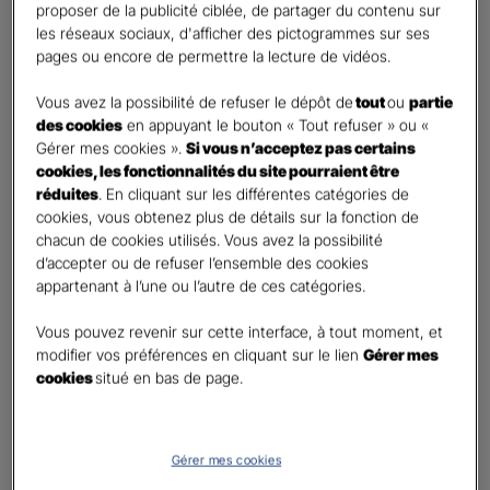
proposer de la publicité ciblée, de partager du contenu sur
Etes-vous déjà client Gan assurances ?
*
les réseaux sociaux, d'afficher des pictogrammes sur ses
Oui
pages ou encore de permettre la lecture de vidéos.
Non
Vous avez la possibilité de refuser le dépôt de
tout
ou
partie
Civilité
*
des cookies
en appuyant le bouton « Tout refuser » ou «
Madame
Gérer mes cookies ».
Si vous n’acceptez pas certains
cookies, les fonctionnalités du site pourraient être
Monsieur
réduites
. En cliquant sur les différentes catégories de
cookies, vous obtenez plus de détails sur la fonction de
Contact
*
chacun de cookies utilisés. Vous avez la possibilité
d’accepter ou de refuser l’ensemble des cookies
First
Last
appartenant à l’une ou l’autre de ces catégories.
Téléphone
*
Vous pouvez revenir sur cette interface, à tout moment, et
United
modifier vos préférences en cliquant sur le lien
Gérer mes
States
cookies
situé en bas de page.
E-mail
*
+1
Gérer mes cookies
Informations complémentaires (facultatif)