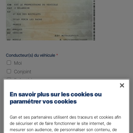
Conducteur(s) du véhicule
*
Moi
Conjoint
Enfant(s)
Quand souhaitez-vous être assuré ?
En savoir plus sur les cookies ou
paramétrer vos cookies
Laissez vide ou indiquez la date envisagez
Gan et ses partenaires utilisent des traceurs et cookies afin
Vos informations :
de sécuriser et de faire fonctionner le site internet, de
mesurer son audience, de personnaliser son contenu, de