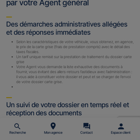
par votre Agent général
Des démarches administratives allégées
et des réponses immédiates
Selon les caractéristiques de votre véhicule, vous obtenez, en agence,
le prix de la carte grise (frais de prestation compris) avec le détail des
taxes fiscales.
Un tarif unique remisé sur la prestation de traitement du dossier carte
grise
Votre Agent vous demande la liste exhaustive des documents à
fournir, vous évitant des allers-retours fastidieux avec l’administration :
il vous aide à constituer votre dossier et peut et se charger de l’envoi
de votre dossier carte grise.
Un suivi de votre dossier en temps réel et
réception des documents
Un Certificat Provisoire d’immatriculation (CPI) ou un Accusé
d’Enregistrement de Changement de Titulaire (AECT) vous est
envoyé par email (sous 24 h) avec le n° d’immatriculation définitif une
Recherche
Mon agence
Contact
Espace client
fois le dossier complet reçu par notre prestataire.