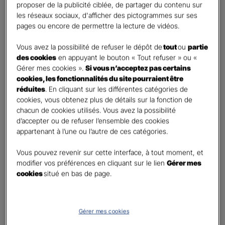
proposer de la publicité ciblée, de partager du contenu sur
Etes-vous déjà client Gan assurances ?
*
les réseaux sociaux, d'afficher des pictogrammes sur ses
Oui
pages ou encore de permettre la lecture de vidéos.
Non
Vous avez la possibilité de refuser le dépôt de
tout
ou
partie
Civilité
*
des cookies
en appuyant le bouton « Tout refuser » ou «
Madame
Gérer mes cookies ».
Si vous n’acceptez pas certains
cookies, les fonctionnalités du site pourraient être
Monsieur
réduites
. En cliquant sur les différentes catégories de
cookies, vous obtenez plus de détails sur la fonction de
Contact
*
chacun de cookies utilisés. Vous avez la possibilité
d’accepter ou de refuser l’ensemble des cookies
First
Last
appartenant à l’une ou l’autre de ces catégories.
Téléphone
*
Vous pouvez revenir sur cette interface, à tout moment, et
United
modifier vos préférences en cliquant sur le lien
Gérer mes
States
cookies
situé en bas de page.
E-mail
*
+1
Gérer mes cookies
Informations complémentaires (facultatif)