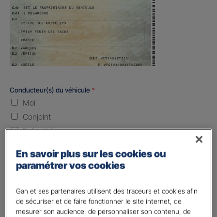
Conducteur(s) du véhicule
*
Moi
Conjoint
Enfant(s)
Quand souhaitez-vous être assuré ?
En savoir plus sur les cookies ou
paramétrer vos cookies
Laissez vide ou indiquez la date envisagez
Gan et ses partenaires utilisent des traceurs et cookies afin
Vos informations :
de sécuriser et de faire fonctionner le site internet, de
mesurer son audience, de personnaliser son contenu, de