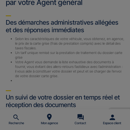
par votre Agent général
Des démarches administratives allégées
et des réponses immédiates
Selon les caractéristiques de votre véhicule, vous obtenez, en agence,
le prix de la carte grise (frais de prestation compris) avec le détail des
taxes fiscales.
Un tarif unique remisé sur la prestation de traitement du dossier carte
grise
Votre Agent vous demande la liste exhaustive des documents à
fournir, vous évitant des allers-retours fastidieux avec l’administration :
il vous aide à constituer votre dossier et peut et se charger de l’envoi
de votre dossier carte grise.
Un suivi de votre dossier en temps réel et
réception des documents
Un Certificat Provisoire d’immatriculation (CPI) ou un Accusé
d’Enregistrement de Changement de Titulaire (AECT) vous est
envoyé par email (sous 24 h) avec le n° d’immatriculation définitif une
Recherche
Mon agence
Contact
Espace client
fois le dossier complet reçu par notre prestataire.