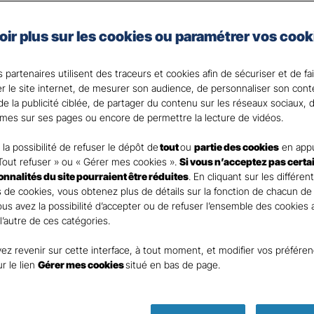
e auto de Gan Assurances, vous choisissez les garanties 
oir plus sur les cookies ou paramétrer vos cook
 votre Agent général ?
 partenaires utilisent des traceurs et cookies afin de sécuriser et de fa
er le site internet, de mesurer son audience, de personnaliser son con
e la publicité ciblée, de partager du contenu sur les réseaux sociaux, d
mes sur ses pages ou encore de permettre la lecture de vidéos.
la possibilité de refuser le dépôt de
tout
ou
partie des cookies
en appu
Tout refuser » ou « Gérer mes cookies ».
Si vous n’acceptez pas certa
ionnalités du site pourraient être réduites
. En cliquant sur les différen
 de cookies, vous obtenez plus de détails sur la fonction de chacun de
Vous avez la possibilité d’accepter ou de refuser l’ensemble des cookies
 l’autre de ces catégories.
ez revenir sur cette interface, à tout moment, et modifier vos préfére
Parole
ur le lien
Gérer mes cookies
situé en bas de page.
d’expert ass