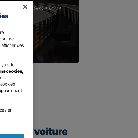
les plus adaptées à votre
ies
ire
tenu, de
'afficher des
yant le
ins cookies,
tes
 cookies
 appartenant
nces en
urance voiture