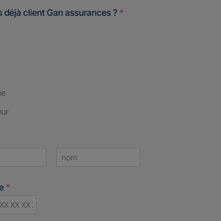
 déjà client Gan assurances ?
*
me
eur
Last
ne
*
d