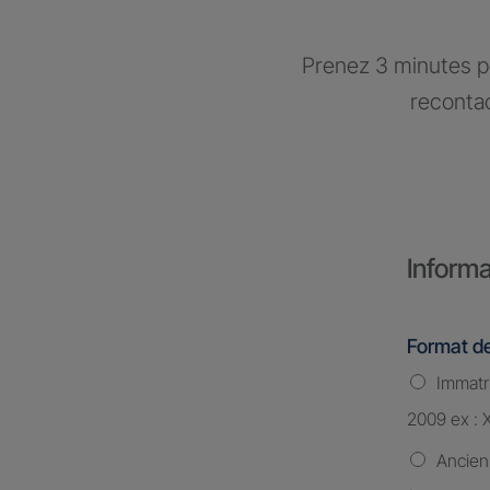
Prenez 3 minutes po
recontac
Informa
Format de
Immatri
2009 ex : 
Ancien