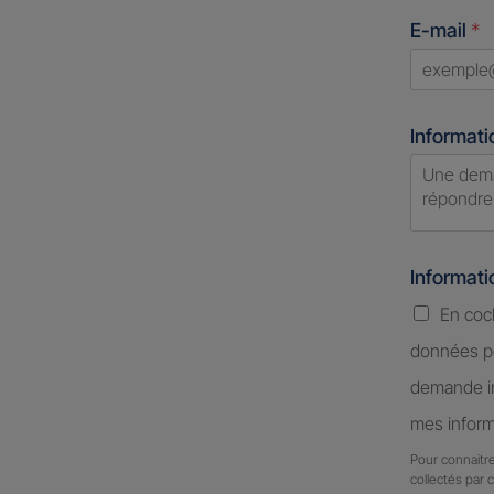
States
E-mail
*
+1
Informati
Informat
En coc
données pe
demande in
mes inform
Pour connaitre
collectés par 