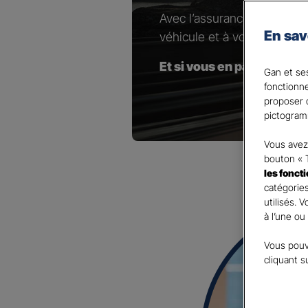
Avec l’assurance pour votr
En sav
véhicule et à vos besoins.
Et si vous en parliez avec
Gan et ses
fonctionn
proposer d
pictogram
Vous avez 
bouton « 
les fonct
catégories
utilisés. 
à l’une ou
Vous pouv
cliquant s