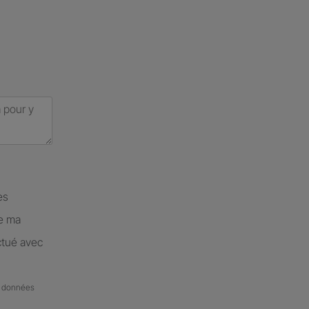
es
de ma
ctué avec
de données