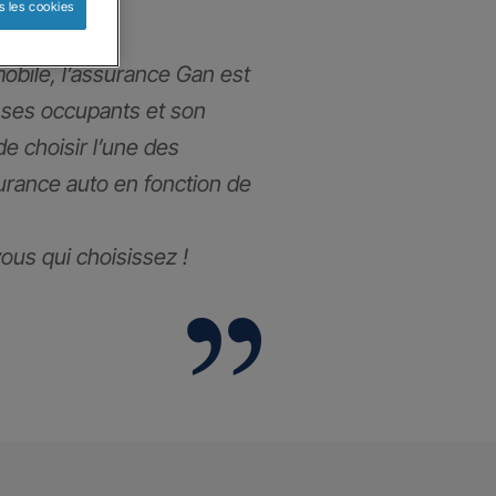
s les cookies
obile, l’assurance Gan est
 ses occupants et son
 de choisir l’une des
urance auto en fonction de
 vous qui choisissez !