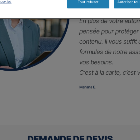
!
cookies
Tout refuser
Autoriser tou
En plus de votre autom
pensée pour protéger
contenu. Il vous suffit
formules de notre ass
vos besoins.
C’est à la carte, c’est
Mariana B.
DEMANDE DE DEVIS