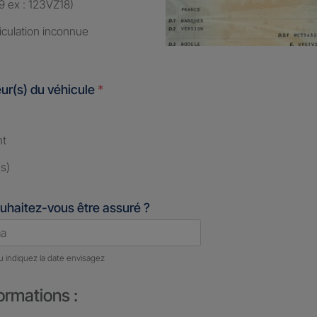
9 ex : 123VZ18)
iculation inconnue
ur(s) du véhicule
*
nt
s)
uhaitez-vous être assuré ?
u indiquez la date envisagez
ormations :