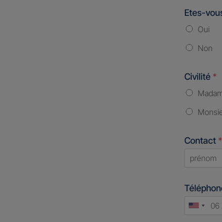
Etes-vous
Oui
Non
Civilité
*
Mada
Monsi
Contact
*
First
Télépho
Unite