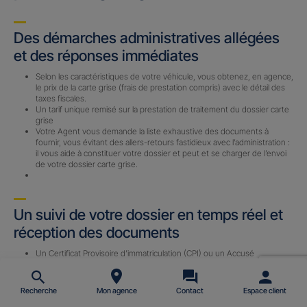
Des démarches administratives allégées
et des réponses immédiates
Selon les caractéristiques de votre véhicule, vous obtenez, en agence,
le prix de la carte grise (frais de prestation compris) avec le détail des
taxes fiscales.
Un tarif unique remisé sur la prestation de traitement du dossier carte
grise
Votre Agent vous demande la liste exhaustive des documents à
fournir, vous évitant des allers-retours fastidieux avec l’administration :
il vous aide à constituer votre dossier et peut et se charger de l’envoi
de votre dossier carte grise.
Un suivi de votre dossier en temps réel et
réception des documents
Un Certificat Provisoire d’immatriculation (CPI) ou un Accusé
d’Enregistrement de Changement de Titulaire (AECT) vous est
envoyé par email (sous 24 h) avec le n° d’immatriculation définitif une
fois le dossier complet reçu par notre prestataire.
Recherche
Mon agence
Contact
Espace client