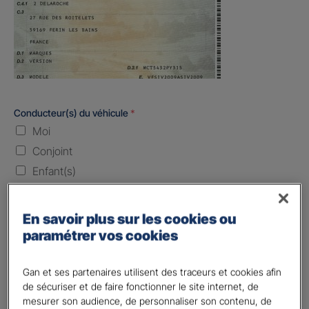
Conducteur(s) du véhicule
*
Moi
Conjoint
Enfant(s)
Quand souhaitez-vous être assuré ?
En savoir plus sur les cookies ou
paramétrer vos cookies
Laissez vide ou indiquez la date envisagez
Vos informations :
Gan et ses partenaires utilisent des traceurs et cookies afin
de sécuriser et de faire fonctionner le site internet, de
Etes-vous déjà client Gan assurances ?
*
mesurer son audience, de personnaliser son contenu, de