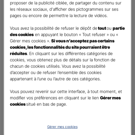
proposer de la publicité ciblée, de partager du contenu sur
Oui
les réseaux sociaux, d'afficher des pictogrammes sur ses
Non
pages ou encore de permettre la lecture de vidéos.
Civilité
*
Vous avez la possibilité de refuser le dépôt de
tout
ou
partie
Madame
des cookies
en appuyant le bouton « Tout refuser » ou «
Gérer mes cookies ».
Si vous n’acceptez pas certains
Monsieur
cookies, les fonctionnalités du site pourraient être
réduites
. En cliquant sur les différentes catégories de
Contact
*
cookies, vous obtenez plus de détails sur la fonction de
chacun de cookies utilisés. Vous avez la possibilité
First
Last
d’accepter ou de refuser l’ensemble des cookies
Téléphone
*
appartenant à l’une ou l’autre de ces catégories.
United
Vous pouvez revenir sur cette interface, à tout moment, et
States
modifier vos préférences en cliquant sur le lien
Gérer mes
E-mail
*
+1
cookies
situé en bas de page.
Informations complémentaires (facultatif)
Gérer mes cookies