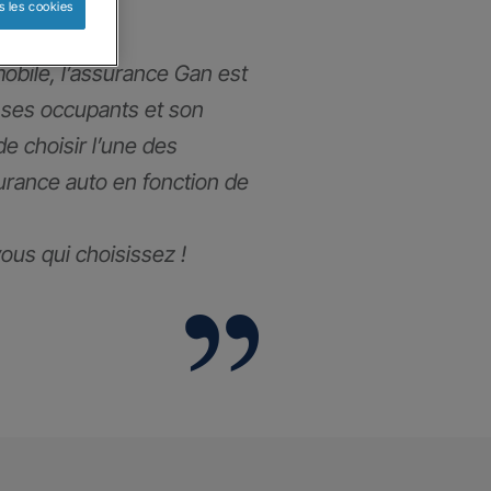
s les cookies
obile, l’assurance Gan est
 ses occupants et son
 de choisir l’une des
urance auto en fonction de
 vous qui choisissez !