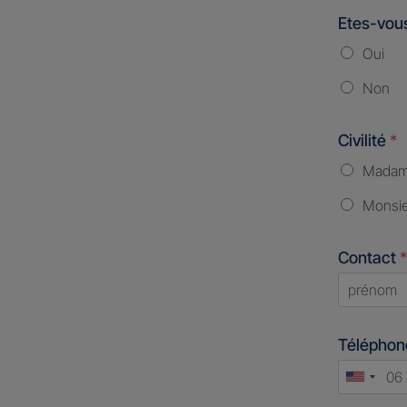
Etes-vous
Oui
Non
Civilité
*
Mada
Monsi
Contact
*
First
Télépho
Unite