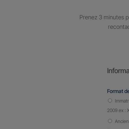
Prenez 3 minutes po
recontac
Informa
Format de
Immatri
2009 ex : 
Ancien