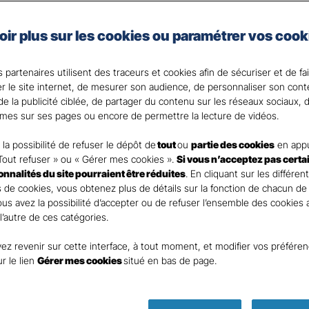
e auto de Gan Assurances, vous choisissez les garanties 
oir plus sur les cookies ou paramétrer vos cook
 votre Agent général ?
 partenaires utilisent des traceurs et cookies afin de sécuriser et de fa
er le site internet, de mesurer son audience, de personnaliser son con
e la publicité ciblée, de partager du contenu sur les réseaux sociaux, d
mes sur ses pages ou encore de permettre la lecture de vidéos.
la possibilité de refuser le dépôt de
tout
ou
partie des cookies
en appu
Tout refuser » ou « Gérer mes cookies ».
Si vous n’acceptez pas certa
ionnalités du site pourraient être réduites
. En cliquant sur les différen
 de cookies, vous obtenez plus de détails sur la fonction de chacun de
Vous avez la possibilité d’accepter ou de refuser l’ensemble des cookies
 l’autre de ces catégories.
ez revenir sur cette interface, à tout moment, et modifier vos préfére
Parole
ur le lien
Gérer mes cookies
situé en bas de page.
d’expert ass