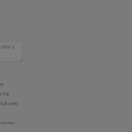
es
de ma
ctué avec
de données