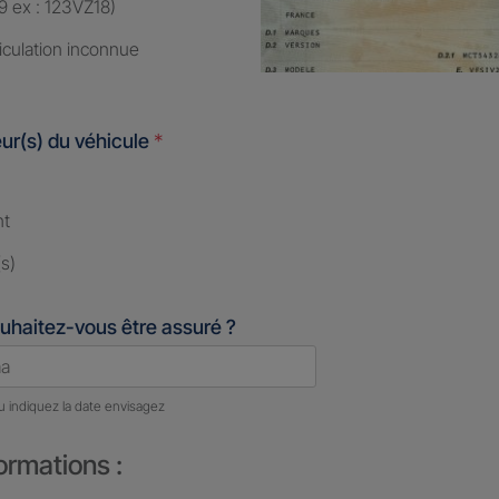
9 ex : 123VZ18)
iculation inconnue
ur(s) du véhicule
*
nt
s)
uhaitez-vous être assuré ?
u indiquez la date envisagez
ormations :