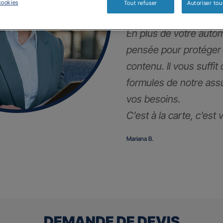
!
cookies
Tout refuser
Autoriser tou
En plus de votre autom
pensée pour protéger
contenu. Il vous suffit
formules de notre ass
vos besoins.
C’est à la carte, c’est
Mariana B.
DEMANDE DE DEVIS