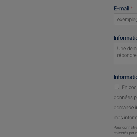
States
E-mail
*
+1
Informati
Informat
En coc
données pe
demande in
mes inform
Pour connaitre
collectés par 