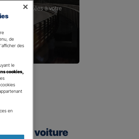
les plus adaptées à votre
ies
ire
tenu, de
'afficher des
yant le
ins cookies,
tes
 cookies
 appartenant
nces en
urance voiture