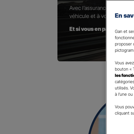
Avec l’assurance pour votr
En sav
véhicule et à vos besoins.
Et si vous en parliez avec
Gan et ses
fonctionn
proposer d
pictogram
Vous avez 
bouton « 
les fonct
catégories
utilisés. 
à l’une ou
Vous pouv
cliquant s