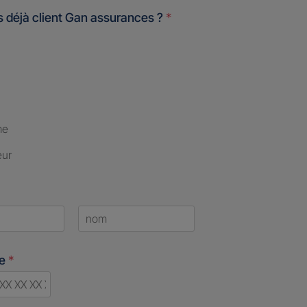
 déjà client Gan assurances ?
*
me
eur
Last
ne
*
d