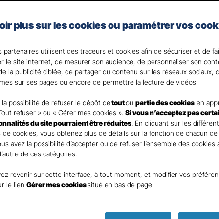
e auto de Gan Assurances, vous choisissez les garanties 
oir plus sur les cookies ou paramétrer vos cook
 votre Agent général ?
 partenaires utilisent des traceurs et cookies afin de sécuriser et de fa
er le site internet, de mesurer son audience, de personnaliser son con
e la publicité ciblée, de partager du contenu sur les réseaux sociaux, d
mes sur ses pages ou encore de permettre la lecture de vidéos.
la possibilité de refuser le dépôt de
tout
ou
partie des cookies
en appu
Tout refuser » ou « Gérer mes cookies ».
Si vous n’acceptez pas certa
ionnalités du site pourraient être réduites
. En cliquant sur les différen
 de cookies, vous obtenez plus de détails sur la fonction de chacun de
Vous avez la possibilité d’accepter ou de refuser l’ensemble des cookies
 l’autre de ces catégories.
ez revenir sur cette interface, à tout moment, et modifier vos préfére
Parole
ur le lien
Gérer mes cookies
situé en bas de page.
d’expert ass