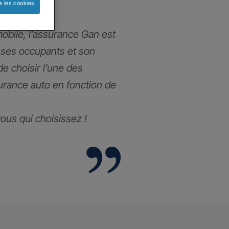
s les cookies
obile, l’assurance Gan est
 ses occupants et son
 de choisir l’une des
urance auto en fonction de
 vous qui choisissez !