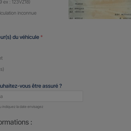
9 ex : 123VZ18)
iculation inconnue
ur(s) du véhicule
*
nt
s)
uhaitez-vous être assuré ?
u indiquez la date envisagez
ormations :