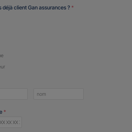
 déjà client Gan assurances ?
*
me
eur
Last
ne
*