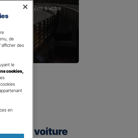
les plus adaptées à votre
ies
ire
tenu, de
'afficher des
yant le
ins cookies,
tes
 cookies
 appartenant
nces en
urance voiture