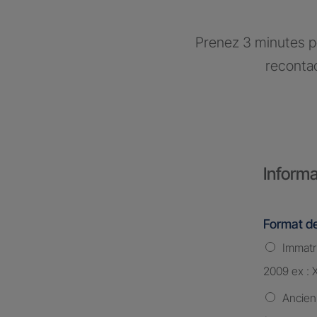
Prenez 3 minutes po
recontac
Informa
Format de
Immatri
2009 ex : 
Ancien