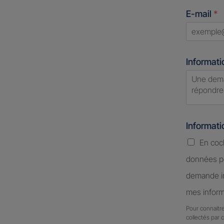
count
E-mail
*
select
Informati
Informat
En coc
données pe
demande in
mes inform
Pour connaitre
collectés par 