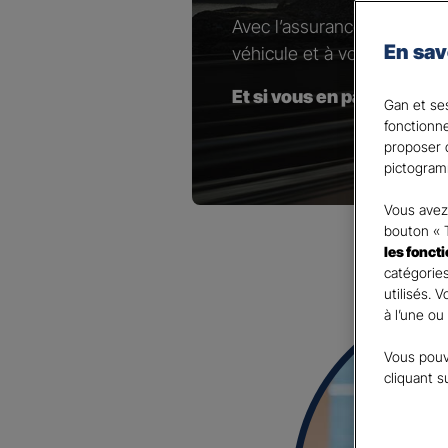
Avec l’assurance pour votr
En sav
véhicule et à vos besoins.
Et si vous en parliez avec
Gan et ses
fonctionn
proposer d
pictogram
Vous avez 
bouton « 
les fonct
catégories
utilisés. 
à l’une ou
Vous pouv
cliquant s