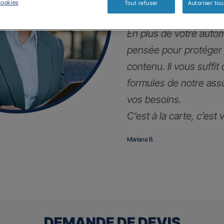
!
cookies
Tout refuser
Autoriser tou
En plus de votre autom
pensée pour protéger
contenu. Il vous suffit
formules de notre ass
vos besoins.
C’est à la carte, c’est
Mariana B.
DEMANDE DE DEVIS