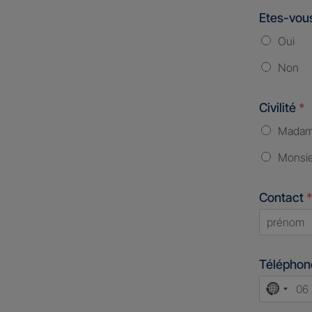
Etes-vous
Oui
Non
Civilité
*
Mada
Monsi
Contact
*
First
Télépho
No