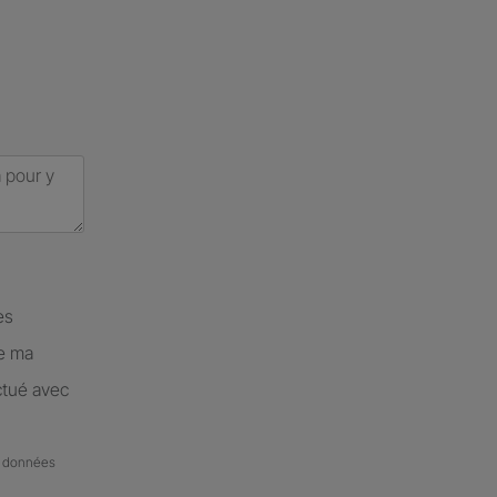
es
de ma
ctué avec
de données