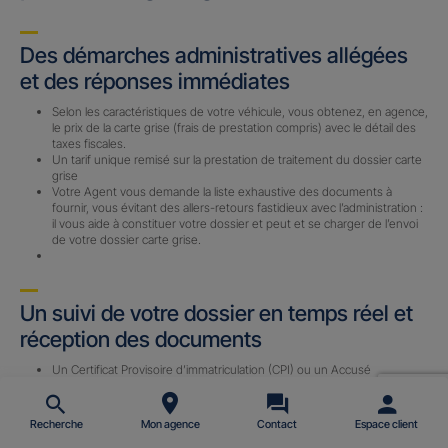
Des démarches administratives allégées
et des réponses immédiates
Selon les caractéristiques de votre véhicule, vous obtenez, en agence,
le prix de la carte grise (frais de prestation compris) avec le détail des
taxes fiscales.
Un tarif unique remisé sur la prestation de traitement du dossier carte
grise
Votre Agent vous demande la liste exhaustive des documents à
fournir, vous évitant des allers-retours fastidieux avec l’administration :
il vous aide à constituer votre dossier et peut et se charger de l’envoi
de votre dossier carte grise.
Un suivi de votre dossier en temps réel et
réception des documents
Un Certificat Provisoire d’immatriculation (CPI) ou un Accusé
d’Enregistrement de Changement de Titulaire (AECT) vous est
envoyé par email (sous 24 h) avec le n° d’immatriculation définitif une
fois le dossier complet reçu par notre prestataire.
Recherche
Mon agence
Contact
Espace client