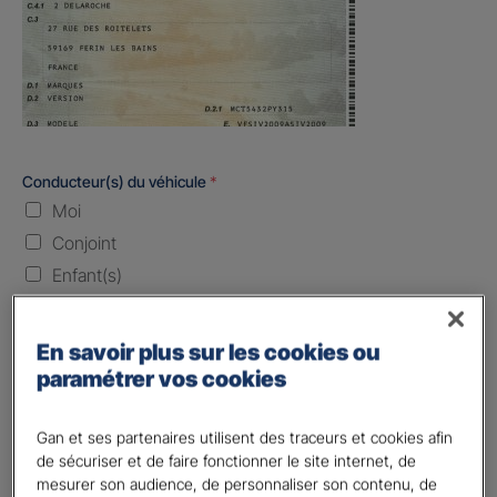
Conducteur(s) du véhicule
*
Moi
Conjoint
Enfant(s)
Quand souhaitez-vous être assuré ?
En savoir plus sur les cookies ou
paramétrer vos cookies
Laissez vide ou indiquez la date envisagez
Vos informations :
Gan et ses partenaires utilisent des traceurs et cookies afin
de sécuriser et de faire fonctionner le site internet, de
Etes-vous déjà client Gan assurances ?
*
mesurer son audience, de personnaliser son contenu, de