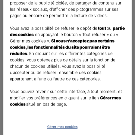
proposer de la publicité ciblée, de partager du contenu sur
Oui
les réseaux sociaux, d'afficher des pictogrammes sur ses
Non
pages ou encore de permettre la lecture de vidéos.
Civilité
*
Vous avez la possibilité de refuser le dépôt de
tout
ou
partie
Madame
des cookies
en appuyant le bouton « Tout refuser » ou «
Gérer mes cookies ».
Si vous n’acceptez pas certains
Monsieur
cookies, les fonctionnalités du site pourraient être
réduites
. En cliquant sur les différentes catégories de
Contact
*
cookies, vous obtenez plus de détails sur la fonction de
chacun de cookies utilisés. Vous avez la possibilité
First
Last
d’accepter ou de refuser l’ensemble des cookies
Téléphone
*
appartenant à l’une ou l’autre de ces catégories.
United
Vous pouvez revenir sur cette interface, à tout moment, et
States
modifier vos préférences en cliquant sur le lien
Gérer mes
E-mail
*
+1
cookies
situé en bas de page.
Informations complémentaires (facultatif)
Gérer mes cookies