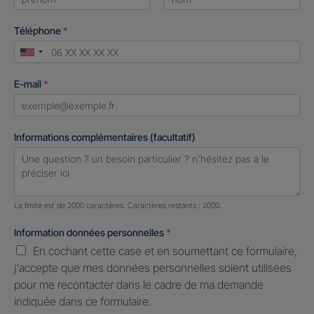
First
Last
Téléphone
*
United
States
E-mail
*
+1
Informations complémentaires (facultatif)
Nombre de caractères restants :
2000 caractères restants
La limite est de 2000 caractères. Caractères restants : 2000.
Information données personnelles
*
En cochant cette case et en soumettant ce formulaire,
j'accepte que mes données personnelles soient utilisées
pour me recontacter dans le cadre de ma demande
indiquée dans ce formulaire.