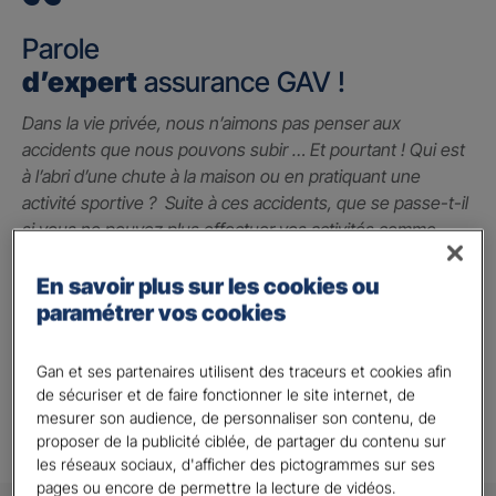
Parole
d’expert
assurance GAV !
Dans la vie privée, nous n’aimons pas penser aux
accidents que nous pouvons subir … Et pourtant ! Qui est
à l’abri d’une chute à la maison ou en pratiquant une
activité sportive ? Suite à ces accidents, que se passe-t-il
si vous ne pouvez plus effectuer vos activités comme
avant ? La garantie des accidents de la vie est le seul
contrat qui peut vous indemniser à hauteur du préjudice
En savoir plus sur les cookies ou
subi grâce à un capital qui vous permet de faire face
paramétrer vos cookies
jusqu’à 2 millions d’euros.
Gan et ses partenaires utilisent des traceurs et cookies afin
Alison A.
de sécuriser et de faire fonctionner le site internet, de
mesurer son audience, de personnaliser son contenu, de
proposer de la publicité ciblée, de partager du contenu sur
les réseaux sociaux, d'afficher des pictogrammes sur ses
pages ou encore de permettre la lecture de vidéos.