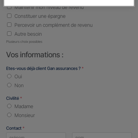
Maintenir mon niveau de revenu
Constituer une épargne
Percevoir un complément de revenu
Autre besoin
Plusieurs choix possibles
Vos informations :
Etes-vous déjà client Gan assurances ?
*
Oui
Non
Civilité
*
Madame
Monsieur
Contact
*