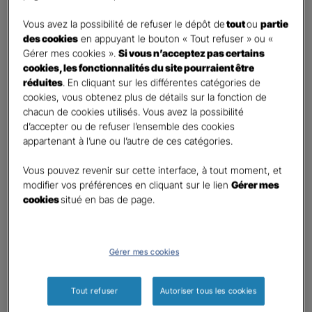
DEMANDE DE DEVIS
Vous avez la possibilité de refuser le dépôt de
tout
ou
partie
des cookies
en appuyant le bouton « Tout refuser » ou «
Gérer mes cookies ».
Si vous n’acceptez pas certains
Prenez 2 minutes pour remplir ce rapide questionnaire afin
cookies, les fonctionnalités du site pourraient être
que l’agence sélectionnée vous recontacte rapidement
réduites
. En cliquant sur les différentes catégories de
pour finaliser l’étude précise de votre besoin
cookies, vous obtenez plus de détails sur la fonction de
chacun de cookies utilisés. Vous avez la possibilité
d’accepter ou de refuser l’ensemble des cookies
GAN ASSURANCES RIOM LE BEAU
appartenant à l’une ou l’autre de ces catégories.
Information sur votre besoin :
Vous pouvez revenir sur cette interface, à tout moment, et
modifier vos préférences en cliquant sur le lien
Gérer mes
cookies
situé en bas de page.
Qui souhaitez-vous protéger ?
*
Moi
Mon conjoint
Gérer mes cookies
Mes enfant(s)
Autre
Tout refuser
Autoriser tous les cookies
Quels sont vos besoins ?
*