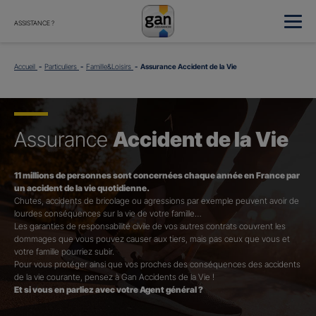
ASSISTANCE ?
Accueil
Particuliers
Famille&Loisirs
Assurance Accident de la Vie
Assurance
Accident de la Vie
11 millions de personnes sont concernées chaque année en France par
un accident de la vie quotidienne.
Chutes, accidents de bricolage ou agressions par exemple peuvent avoir de
lourdes conséquences sur la vie de votre famille…
Les garanties de responsabilité civile de vos autres contrats couvrent les
dommages que vous pouvez causer aux tiers, mais pas ceux que vous et
votre famille pourriez subir.
Pour vous protéger ainsi que vos proches des conséquences des accidents
de la vie courante, pensez à Gan Accidents de la Vie !
Et si vous en parliez avec votre Agent général ?