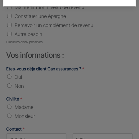
Maintenir mon niveau de revenu
Constituer une épargne
Percevoir un complément de revenu
Autre besoin
Plusieurs choix possibles
Vos informations :
Etes-vous déjà client Gan assurances ?
*
Oui
Non
Civilité
*
Madame
Monsieur
Contact
*