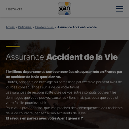
ASSISTANCE ?
Accueil
Particuliers
Famille&Loisirs
Assurance Accident de la Vie
Assurance
Accident de la Vie
11 millions de personnes sont concernées chaque année en France par
un accident de la vie quotidienne.
Chutes, accidents de bricolage ou agressions par exemple peuvent avoir de
lourdes conséquences sur la vie de votre famille…
Les garanties de responsabilité civile de vos autres contrats couvrent les
dommages que vous pouvez causer aux tiers, mais pas ceux que vous et
votre famille pourriez subir.
Pour vous protéger ainsi que vos proches des conséquences des accidents
de la vie courante, pensez à Gan Accidents de la Vie !
Et si vous en parliez avec votre Agent général ?