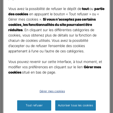
DEMANDE DE DEVIS
Vous avez la possibilité de refuser le dépôt de
tout
ou
partie
des cookies
en appuyant le bouton « Tout refuser » ou «
Gérer mes cookies ».
Si vous n’acceptez pas certains
Prenez 2 minutes pour remplir ce rapide questionnaire afin
cookies, les fonctionnalités du site pourraient être
que l’agence sélectionnée vous recontacte rapidement
réduites
. En cliquant sur les différentes catégories de
pour finaliser l’étude précise de votre besoin
cookies, vous obtenez plus de détails sur la fonction de
chacun de cookies utilisés. Vous avez la possibilité
d’accepter ou de refuser l’ensemble des cookies
GAN ASSURANCES SAINT DIZIER
appartenant à l’une ou l’autre de ces catégories.
Information sur votre besoin :
Vous pouvez revenir sur cette interface, à tout moment, et
modifier vos préférences en cliquant sur le lien
Gérer mes
cookies
situé en bas de page.
Qui souhaitez-vous protéger ?
*
Moi
Mon conjoint
Gérer mes cookies
Mes enfant(s)
Autre
Tout refuser
Autoriser tous les cookies
Quels sont vos besoins ?
*