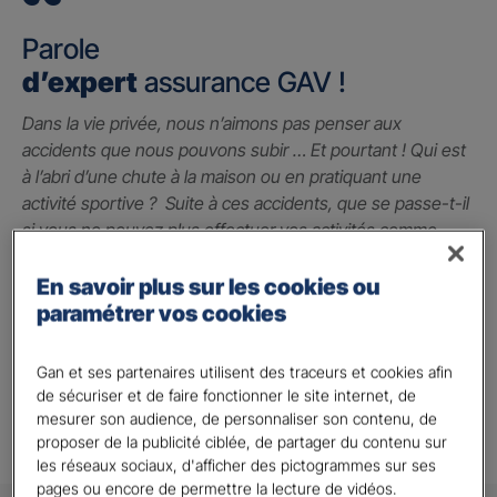
Parole
d’expert
assurance GAV !
Dans la vie privée, nous n’aimons pas penser aux
accidents que nous pouvons subir … Et pourtant ! Qui est
à l’abri d’une chute à la maison ou en pratiquant une
activité sportive ? Suite à ces accidents, que se passe-t-il
si vous ne pouvez plus effectuer vos activités comme
avant ? La garantie des accidents de la vie est le seul
contrat qui peut vous indemniser à hauteur du préjudice
En savoir plus sur les cookies ou
subi grâce à un capital qui vous permet de faire face
paramétrer vos cookies
jusqu’à 2 millions d’euros.
Gan et ses partenaires utilisent des traceurs et cookies afin
Alison A.
de sécuriser et de faire fonctionner le site internet, de
mesurer son audience, de personnaliser son contenu, de
proposer de la publicité ciblée, de partager du contenu sur
les réseaux sociaux, d'afficher des pictogrammes sur ses
pages ou encore de permettre la lecture de vidéos.