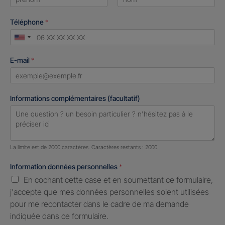
First
Last
Téléphone
*
United
States
E-mail
*
+1
Informations complémentaires (facultatif)
Nombre de caractères restants :
2000 caractères restants
La limite est de 2000 caractères. Caractères restants : 2000.
Information données personnelles
*
En cochant cette case et en soumettant ce formulaire,
j'accepte que mes données personnelles soient utilisées
pour me recontacter dans le cadre de ma demande
indiquée dans ce formulaire.