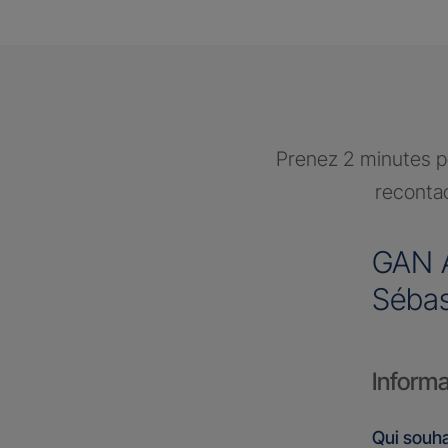
Prenez 2 minutes po
recontac
GAN 
Sébas
Informa
Qui souha