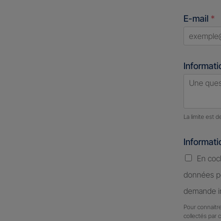
States
E-mail
*
+1
Informati
Nombre d
La limite est 
Informat
En coc
données pe
demande in
Pour connaitre
collectés par 