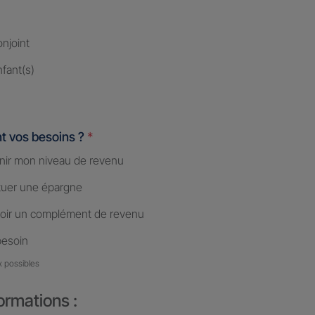
njoint
fant(s)
t vos besoins ?
*
nir mon niveau de revenu
tuer une épargne
oir un complément de revenu
besoin
x possibles
ormations :