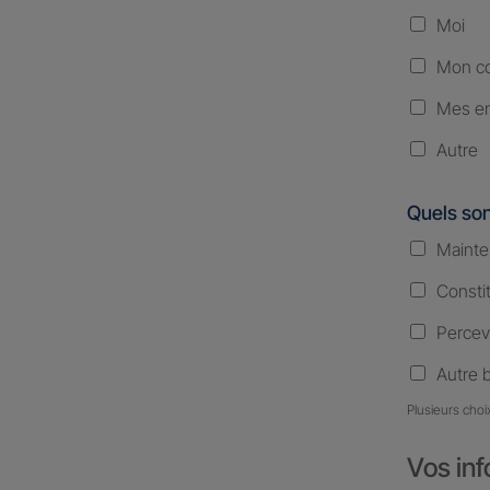
Moi
Mon co
Mes en
Autre
Quels son
Mainte
Consti
Percev
Autre 
Plusieurs choi
Vos inf