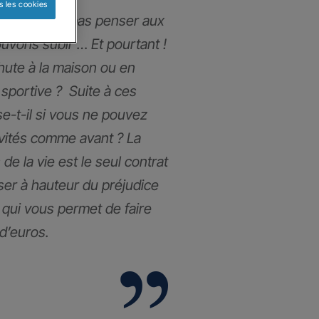
s les cookies
ous n’aimons pas penser aux
uvons subir … Et pourtant !
chute à la maison ou en
 sportive ? Suite à ces
e-t-il si vous ne pouvez
ivités comme avant ? La
de la vie est le seul contrat
ser à hauteur du préjudice
l qui vous permet de faire
 d’euros.