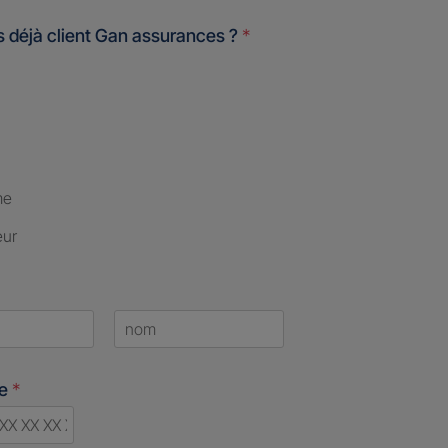
 déjà client Gan assurances ?
*
me
eur
Last
ne
*
d