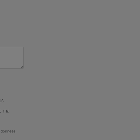
es
de ma
de données