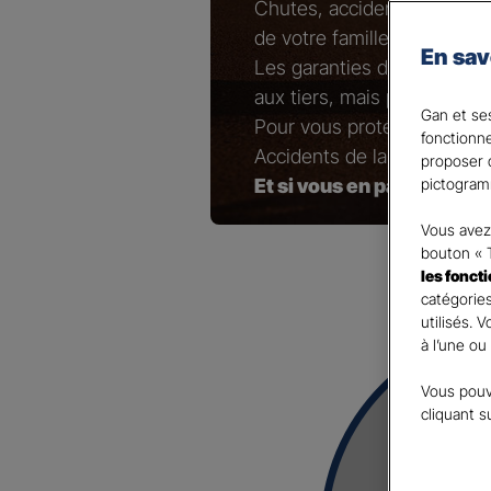
Chutes, accidents de brico
de votre famille…
En sav
Les garanties de responsab
aux tiers, mais pas ceux qu
Gan et ses
Pour vous protéger ainsi 
fonctionn
Accidents de la Vie !
proposer d
Et si vous en parliez avec
pictogram
Vous avez 
bouton « 
les fonct
catégories
utilisés. 
à l’une ou
Vous pouv
cliquant s