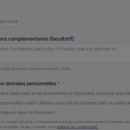
ons complémentaires (facultatif)
e caractères restants :
2000 caractères restants
de 2000 caractères. Caractères restants : 2000.
ion données personnelles
*
hant cette case et en soumettant ce formulaire, j'accepte que m
rsonnelles soient utilisées pour me recontacter dans le cadre 
diquée dans ce formulaire.
 et exercer vos droits, notamment de retrait de votre consentement à l'utilisation 
ce formulaire, veuillez consulter notre
politique de confidentialité.