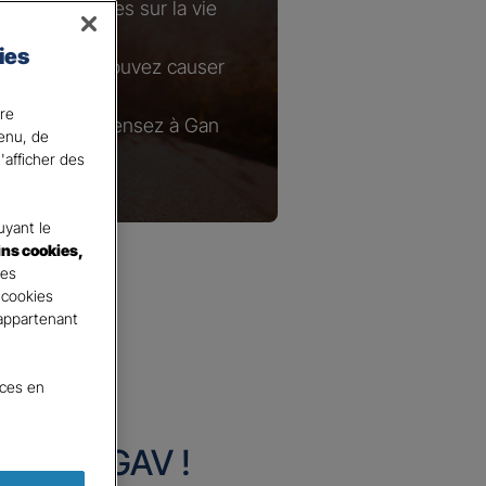
s conséquences sur la vie
ies
ges que vous pouvez causer
ire
ie courante, pensez à Gan
tenu, de
'afficher des
yant le
ins cookies,
tes
 cookies
 appartenant
nces en
urance GAV !