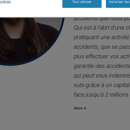
cookies
Tout refuser
Autoriser tou
Dans la vie privée, n
accidents que nous po
Qui est à l’abri d’une 
pratiquant une activité
accidents, que se pass
plus effectuer vos act
garantie des accidents 
qui peut vous indemni
subi grâce à un capita
face jusqu’à 2 millions
Alison A.