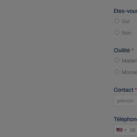
Etes-vous
Oui
Non
Civilité
*
Mada
Monsi
Contact
*
First
Télépho
Unite