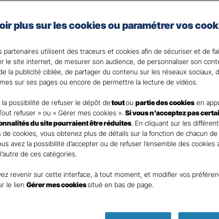
lage ou agressions par exemple peuvent avoir de lourde
oir plus sur les cookies ou paramétrer vos cook
ilité civile de vos autres contrats couvrent les domma
e vous et votre famille pourriez subir.
 partenaires utilisent des traceurs et cookies afin de sécuriser et de fa
que vos proches des conséquences des accidents de la v
er le site internet, de mesurer son audience, de personnaliser son con
e la publicité ciblée, de partager du contenu sur les réseaux sociaux, d
 votre Agent général ?
mes sur ses pages ou encore de permettre la lecture de vidéos.
la possibilité de refuser le dépôt de
tout
ou
partie des cookies
en appu
Tout refuser » ou « Gérer mes cookies ».
Si vous n’acceptez pas certa
ionnalités du site pourraient être réduites
. En cliquant sur les différen
 de cookies, vous obtenez plus de détails sur la fonction de chacun de
Vous avez la possibilité d’accepter ou de refuser l’ensemble des cookies
 l’autre de ces catégories.
ez revenir sur cette interface, à tout moment, et modifier vos préfére
Parole
ur le lien
Gérer mes cookies
situé en bas de page.
d’expert
ass