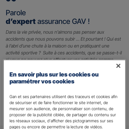
Parole
d’expert
assurance GAV !
Dans la vie privée, nous n’aimons pas penser aux
accidents que nous pouvons subir … Et pourtant ! Qui est
à l’abri d’une chute à la maison ou en pratiquant une
activité sportive ? Suite à ces accidents, que se passe-t-il
si vous ne pouvez plus effectuer vos activités comme
avant ? La garantie des accidents de la vie est le seul
contrat qui peut vous indemniser à hauteur du préjudice
En savoir plus sur les cookies ou
subi grâce à un capital qui vous permet de faire face
paramétrer vos cookies
jusqu’à 2 millions d’euros.
Gan et ses partenaires utilisent des traceurs et cookies afin
Alison A.
de sécuriser et de faire fonctionner le site internet, de
mesurer son audience, de personnaliser son contenu, de
proposer de la publicité ciblée, de partager du contenu sur
les réseaux sociaux, d'afficher des pictogrammes sur ses
pages ou encore de permettre la lecture de vidéos.