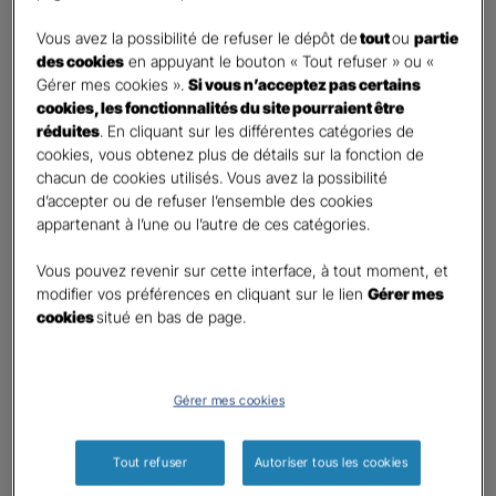
DEMANDE DE DEVIS
Vous avez la possibilité de refuser le dépôt de
tout
ou
partie
des cookies
en appuyant le bouton « Tout refuser » ou «
Gérer mes cookies ».
Si vous n’acceptez pas certains
Prenez 2 minutes pour remplir ce rapide questionnaire afin
cookies, les fonctionnalités du site pourraient être
que l’agence sélectionnée vous recontacte rapidement
réduites
. En cliquant sur les différentes catégories de
pour finaliser l’étude précise de votre besoin
cookies, vous obtenez plus de détails sur la fonction de
chacun de cookies utilisés. Vous avez la possibilité
d’accepter ou de refuser l’ensemble des cookies
GAN ASSURANCES BAUGE DORNOY
appartenant à l’une ou l’autre de ces catégories.
Information sur votre besoin :
Vous pouvez revenir sur cette interface, à tout moment, et
modifier vos préférences en cliquant sur le lien
Gérer mes
cookies
situé en bas de page.
Qui souhaitez-vous protéger ?
*
Moi
Mon conjoint
Gérer mes cookies
Mes enfant(s)
Autre
Tout refuser
Autoriser tous les cookies
Quels sont vos besoins ?
*