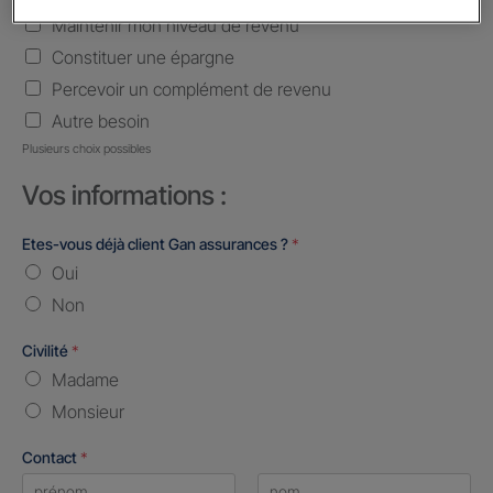
Maintenir mon niveau de revenu
Constituer une épargne
Percevoir un complément de revenu
Autre besoin
Plusieurs choix possibles
Vos informations :
Etes-vous déjà client Gan assurances ?
*
Oui
Non
Civilité
*
Madame
Monsieur
Contact
*