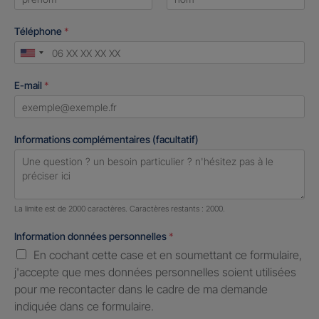
First
Last
Téléphone
*
United
States
E-mail
*
+1
Informations complémentaires (facultatif)
Nombre de caractères restants :
2000 caractères restants
La limite est de 2000 caractères. Caractères restants : 2000.
Information données personnelles
*
En cochant cette case et en soumettant ce formulaire,
j'accepte que mes données personnelles soient utilisées
pour me recontacter dans le cadre de ma demande
indiquée dans ce formulaire.