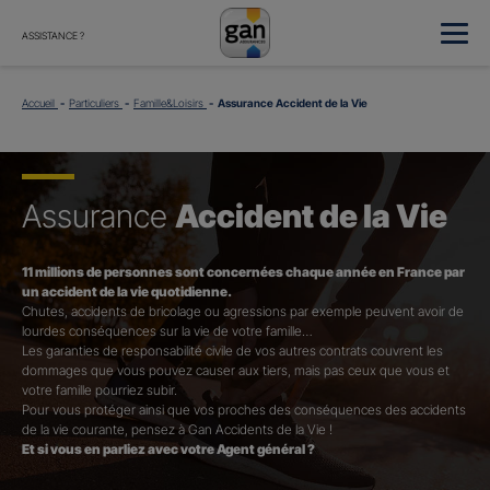
ASSISTANCE ?
Accueil
Particuliers
Famille&Loisirs
Assurance Accident de la Vie
Assurance
Accident de la Vie
11 millions de personnes sont concernées chaque année en France par
un accident de la vie quotidienne.
Chutes, accidents de bricolage ou agressions par exemple peuvent avoir de
lourdes conséquences sur la vie de votre famille…
Les garanties de responsabilité civile de vos autres contrats couvrent les
dommages que vous pouvez causer aux tiers, mais pas ceux que vous et
votre famille pourriez subir.
Pour vous protéger ainsi que vos proches des conséquences des accidents
de la vie courante, pensez à Gan Accidents de la Vie !
Et si vous en parliez avec votre Agent général ?