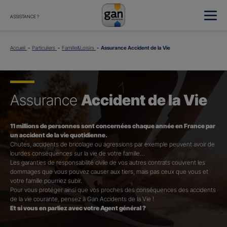
ASSISTANCE ?
Accueil
Particuliers
Famille&Loisirs
Assurance Accident de la Vie
Assurance
Accident de la Vie
11 millions de personnes sont concernées chaque année en France par
un accident de la vie quotidienne.
Chutes, accidents de bricolage ou agressions par exemple peuvent avoir de
lourdes conséquences sur la vie de votre famille…
Les garanties de responsabilité civile de vos autres contrats couvrent les
dommages que vous pouvez causer aux tiers, mais pas ceux que vous et
votre famille pourriez subir.
Pour vous protéger ainsi que vos proches des conséquences des accidents
de la vie courante, pensez à Gan Accidents de la Vie !
Et si vous en parliez avec votre Agent général ?