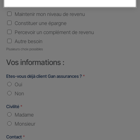
Quels sont vos besoins ?
*
Maintenir mon niveau de revenu
Constituer une épargne
Percevoir un complément de revenu
Autre besoin
Plusieurs choix possibles
Vos informations :
Etes-vous déjà client Gan assurances ?
*
Oui
Non
Civilité
*
Madame
Monsieur
Contact
*