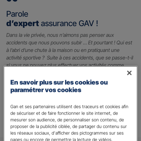
Parole
d’expert
assurance GAV !
Dans la vie privée, nous n’aimons pas penser aux
accidents que nous pouvons subir … Et pourtant ! Qui est
à l’abri d’une chute à la maison ou en pratiquant une
activité sportive ? Suite à ces accidents, que se passe-t-il
si vous ne pouvez plus effectuer vos activités comme
avant ? La garantie des accidents de la vie est le seul
contrat qui peut vous indemniser à hauteur du préjudice
En savoir plus sur les cookies ou
subi grâce à un capital qui vous permet de faire face
paramétrer vos cookies
jusqu’à 2 millions d’euros.
Gan et ses partenaires utilisent des traceurs et cookies afin
Alison A.
de sécuriser et de faire fonctionner le site internet, de
mesurer son audience, de personnaliser son contenu, de
proposer de la publicité ciblée, de partager du contenu sur
les réseaux sociaux, d'afficher des pictogrammes sur ses
pages ou encore de permettre la lecture de vidéos.