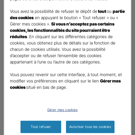
DEMANDE DE DEVIS
Vous avez la possibilité de refuser le dépôt de
tout
ou
partie
des cookies
en appuyant le bouton « Tout refuser » ou «
Gérer mes cookies ».
Si vous n’acceptez pas certains
Prenez 2 minutes pour remplir ce rapide questionnaire afin
cookies, les fonctionnalités du site pourraient être
que l’agence sélectionnée vous recontacte rapidement
réduites
. En cliquant sur les différentes catégories de
pour finaliser l’étude précise de votre besoin
cookies, vous obtenez plus de détails sur la fonction de
chacun de cookies utilisés. Vous avez la possibilité
d’accepter ou de refuser l’ensemble des cookies
GAN ASSURANCES LOUDUN - Samuel
appartenant à l’une ou l’autre de ces catégories.
CHAUSSEPIED
Vous pouvez revenir sur cette interface, à tout moment, et
Information sur votre besoin :
modifier vos préférences en cliquant sur le lien
Gérer mes
cookies
situé en bas de page.
Qui souhaitez-vous protéger ?
*
Moi
Mon conjoint
Gérer mes cookies
Mes enfant(s)
Tout refuser
Autoriser tous les cookies
Autre