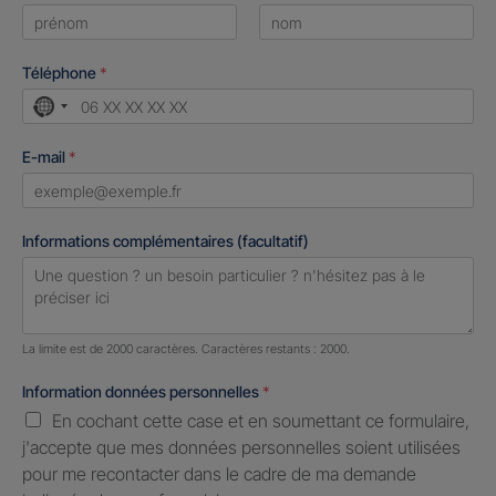
First
Last
Téléphone
*
No
country
E-mail
*
selected
Informations complémentaires (facultatif)
Nombre de caractères restants :
2000 caractères restants
La limite est de 2000 caractères. Caractères restants : 2000.
Information données personnelles
*
En cochant cette case et en soumettant ce formulaire,
j'accepte que mes données personnelles soient utilisées
pour me recontacter dans le cadre de ma demande