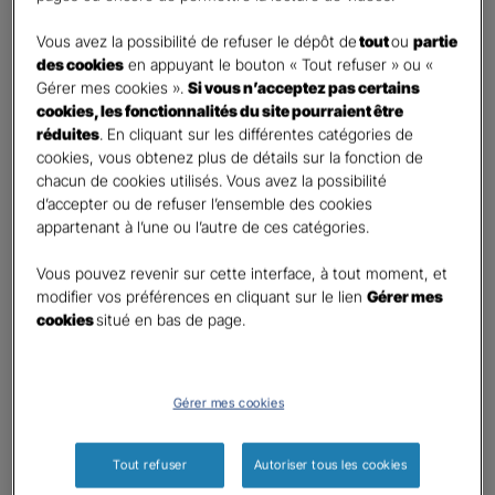
DEMANDE DE DEVIS
Vous avez la possibilité de refuser le dépôt de
tout
ou
partie
des cookies
en appuyant le bouton « Tout refuser » ou «
Gérer mes cookies ».
Si vous n’acceptez pas certains
Prenez 2 minutes pour remplir ce rapide questionnaire afin
cookies, les fonctionnalités du site pourraient être
que l’agence sélectionnée vous recontacte rapidement
réduites
. En cliquant sur les différentes catégories de
pour finaliser l’étude précise de votre besoin
cookies, vous obtenez plus de détails sur la fonction de
chacun de cookies utilisés. Vous avez la possibilité
d’accepter ou de refuser l’ensemble des cookies
GAN ASSURANCES SAINT POL SUR
appartenant à l’une ou l’autre de ces catégories.
TERNOISE
Vous pouvez revenir sur cette interface, à tout moment, et
Information sur votre besoin :
modifier vos préférences en cliquant sur le lien
Gérer mes
cookies
situé en bas de page.
Qui souhaitez-vous protéger ?
*
Moi
Mon conjoint
Gérer mes cookies
Mes enfant(s)
Tout refuser
Autoriser tous les cookies
Autre