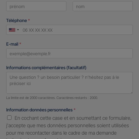
First
Last
Téléphone
*
United
States
E-mail
*
+1
Informations complémentaires (facultatif)
Nombre de caractères restants :
2000 caractères restants
La limite est de 2000 caractères. Caractères restants : 2000.
Information données personnelles
*
En cochant cette case et en soumettant ce formulaire,
j'accepte que mes données personnelles soient utilisées
pour me recontacter dans le cadre de ma demande