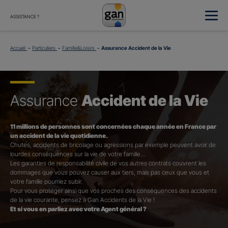
ASSISTANCE ?
Accueil
Particuliers
Famille&Loisirs
Assurance Accident de la Vie
Assurance
Accident de la Vie
11 millions de personnes sont concernées chaque année en France par
un accident de la vie quotidienne.
Chutes, accidents de bricolage ou agressions par exemple peuvent avoir de
lourdes conséquences sur la vie de votre famille…
Les garanties de responsabilité civile de vos autres contrats couvrent les
dommages que vous pouvez causer aux tiers, mais pas ceux que vous et
votre famille pourriez subir.
Pour vous protéger ainsi que vos proches des conséquences des accidents
de la vie courante, pensez à Gan Accidents de la Vie !
Et si vous en parliez avec votre Agent général ?