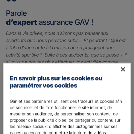
Parole
d’expert
assurance GAV !
Dans la vie privée, nous n’aimons pas penser aux
accidents que nous pouvons subir … Et pourtant ! Qui est
à l’abri d’une chute à la maison ou en pratiquant une
activité sportive ? Suite à ces accidents, que se passe-t-il
si vous ne pouvez plus effectuer vos activités comme
avant ? La garantie des accidents de la vie est le seul
contrat qui peut vous indemniser à hauteur du préjudice
En savoir plus sur les cookies ou
subi grâce à un capital qui vous permet de faire face
paramétrer vos cookies
jusqu’à 2 millions d’euros.
Gan et ses partenaires utilisent des traceurs et cookies afin
Alison A.
de sécuriser et de faire fonctionner le site internet, de
mesurer son audience, de personnaliser son contenu, de
proposer de la publicité ciblée, de partager du contenu sur
les réseaux sociaux, d'afficher des pictogrammes sur ses
pages ou encore de permettre la lecture de vidéos.