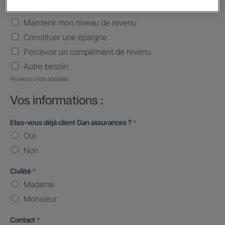
Quels sont vos besoins ?
*
Maintenir mon niveau de revenu
Constituer une épargne
Percevoir un complément de revenu
Autre besoin
Plusieurs choix possibles
Vos informations :
Etes-vous déjà client Gan assurances ?
*
Oui
Non
Civilité
*
Madame
Monsieur
Contact
*