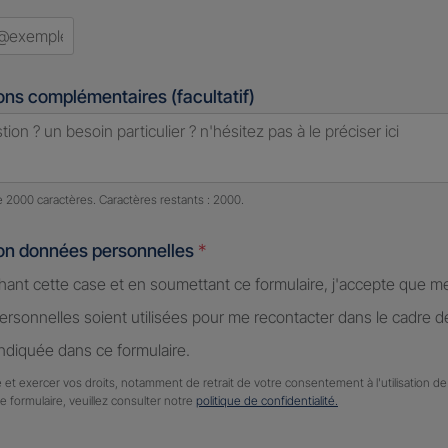
ed
ons complémentaires (facultatif)
e caractères restants :
2000 caractères restants
de 2000 caractères. Caractères restants : 2000.
ion données personnelles
*
hant cette case et en soumettant ce formulaire, j'accepte que m
rsonnelles soient utilisées pour me recontacter dans le cadre 
diquée dans ce formulaire.
 et exercer vos droits, notamment de retrait de votre consentement à l'utilisation 
ce formulaire, veuillez consulter notre
politique de confidentialité.