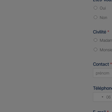
Oui
Non
Civilité
*
Mada
Monsi
Contact
*
First
Télépho
No
count