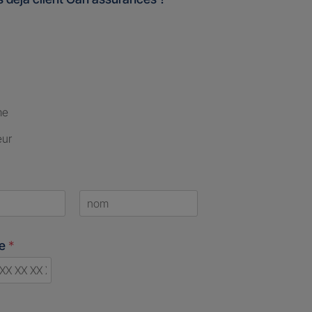
me
eur
Last
ne
*
ry