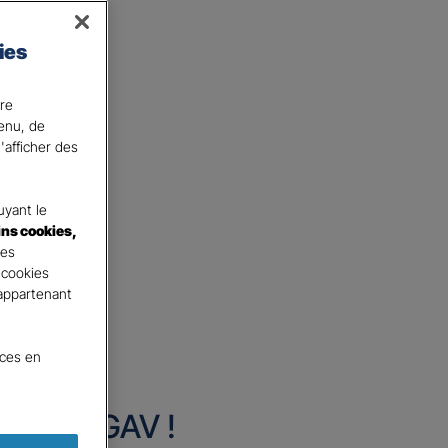
s conséquences sur la vie
ies
ges que vous pouvez causer
ire
ie courante, pensez à Gan
tenu, de
'afficher des
yant le
ins cookies,
tes
 cookies
 appartenant
nces en
urance GAV !