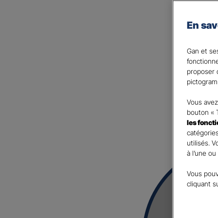
Chutes, accidents de brico
de votre famille…
En sav
Les garanties de responsab
aux tiers, mais pas ceux qu
Gan et ses
Pour vous protéger ainsi 
fonctionn
Accidents de la Vie !
proposer d
Et si vous en parliez avec
pictogram
Vous avez 
bouton « 
les fonct
catégories
utilisés. 
à l’une ou
Vous pouv
cliquant s