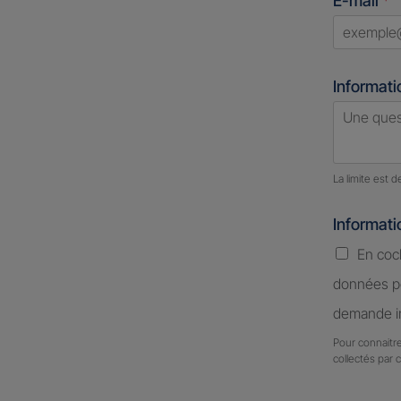
E-mail
*
select
Informati
Nombre d
La limite est 
Informat
En coc
données pe
demande in
Pour connaitre
collectés par 