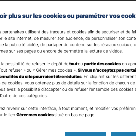
lage ou agressions par exemple peuvent avoir de lourde
oir plus sur les cookies ou paramétrer vos cook
ilité civile de vos autres contrats couvrent les domma
e vous et votre famille pourriez subir.
 partenaires utilisent des traceurs et cookies afin de sécuriser et de fa
que vos proches des conséquences des accidents de la v
er le site internet, de mesurer son audience, de personnaliser son con
e la publicité ciblée, de partager du contenu sur les réseaux sociaux, d
 votre Agent général ?
mes sur ses pages ou encore de permettre la lecture de vidéos.
la possibilité de refuser le dépôt de
tout
ou
partie des cookies
en appu
Tout refuser » ou « Gérer mes cookies ».
Si vous n’acceptez pas certa
ionnalités du site pourraient être réduites
. En cliquant sur les différen
 de cookies, vous obtenez plus de détails sur la fonction de chacun de
Vous avez la possibilité d’accepter ou de refuser l’ensemble des cookies
 l’autre de ces catégories.
ez revenir sur cette interface, à tout moment, et modifier vos préfére
Parole
ur le lien
Gérer mes cookies
situé en bas de page.
d’expert
ass