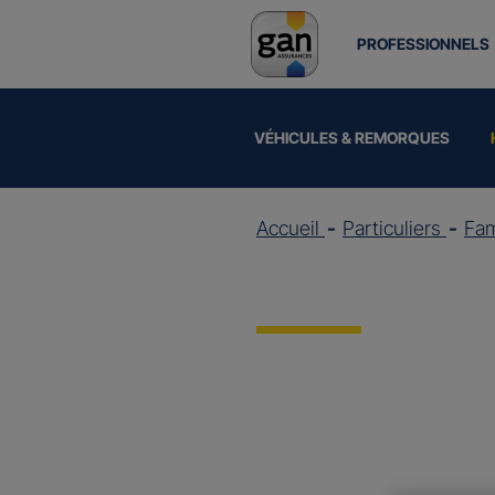
PROFESSIONNELS
VÉHICULES & REMORQUES
Accueil
Particuliers
Fam
Assuran
11 millions de personnes
quotidienne.