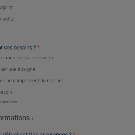
njoint
fant(s)
t vos besoins ?
*
nir mon niveau de revenu
tuer une épargne
oir un complément de revenu
besoin
x possibles
ormations :
 déjà client Gan assurances ?
*