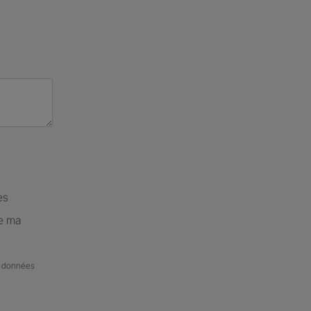
es
de ma
de données