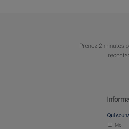
Prenez 2 minutes po
recontac
Informa
Qui souha
Moi