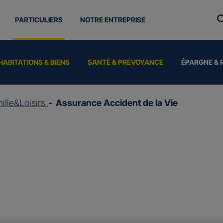
PARTICULIERS
NOTRE ENTREPRISE
HABITATIONS & BIENS
SANTÉ & PRÉVOYANCE
ÉPARGNE & 
ille&Loisirs
Assurance Accident de la Vie
ce
Accident de la 
 sont concernées chaque année en France par un accid