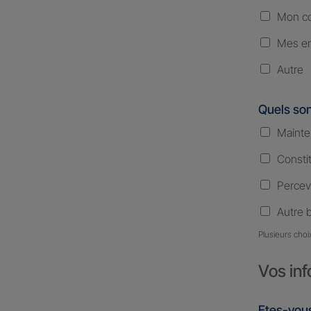
Mon co
Mes en
Autre
Quels son
Mainte
Consti
Percev
Autre 
Plusieurs choi
Vos inf
Etes-vous