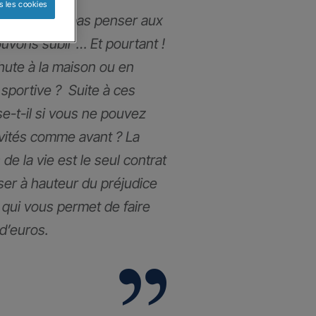
s les cookies
ous n’aimons pas penser aux
uvons subir … Et pourtant !
chute à la maison ou en
 sportive ? Suite à ces
e-t-il si vous ne pouvez
ivités comme avant ? La
de la vie est le seul contrat
ser à hauteur du préjudice
l qui vous permet de faire
 d’euros.