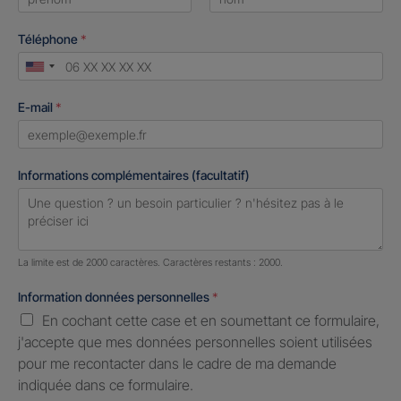
First
Last
Téléphone
*
United
States
E-mail
*
+1
Informations complémentaires (facultatif)
Nombre de caractères restants :
2000 caractères restants
La limite est de 2000 caractères. Caractères restants : 2000.
Information données personnelles
*
En cochant cette case et en soumettant ce formulaire,
j'accepte que mes données personnelles soient utilisées
pour me recontacter dans le cadre de ma demande
indiquée dans ce formulaire.