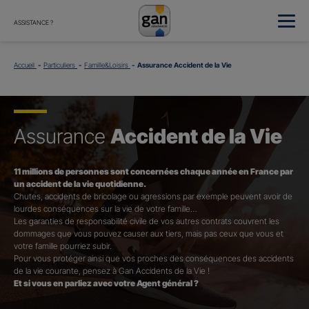
ASSISTANCE ?
Accueil
Particuliers
Famille&Loisirs
Assurance Accident de la Vie
Assurance
Accident de la Vie
11 millions de personnes sont concernées chaque année en France par
un accident de la vie quotidienne.
Chutes, accidents de bricolage ou agressions par exemple peuvent avoir de
lourdes conséquences sur la vie de votre famille…
Les garanties de responsabilité civile de vos autres contrats couvrent les
dommages que vous pouvez causer aux tiers, mais pas ceux que vous et
votre famille pourriez subir.
Pour vous protéger ainsi que vos proches des conséquences des accidents
de la vie courante, pensez à Gan Accidents de la Vie !
Et si vous en parliez avec votre Agent général ?