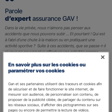
Parole
d’expert
assurance GAV !
Dans la vie privée, nous n’aimons pas penser aux
accidents que nous pouvons subir … Et pourtant ! Qui est
à l’abri d’une chute à la maison ou en pratiquant une
activité sportive ? Suite à ces accidents, que se passe-t-il
si vous ne pouvez plus effectuer vos activités comme
avant ? La garantie des accidents de la vie est le seul
contrat qui peut vous indemniser à hauteur du préjudice
En savoir plus sur les cookies ou
subi grâce à un capital qui vous permet de faire face
paramétrer vos cookies
jusqu’à 2 millions d’euros.
Gan et ses partenaires utilisent des traceurs et cookies afin
Alison A.
de sécuriser et de faire fonctionner le site internet, de
mesurer son audience, de personnaliser son contenu, de
proposer de la publicité ciblée, de partager du contenu sur
les réseaux sociaux, d'afficher des pictogrammes sur ses
pages ou encore de permettre la lecture de vidéos.