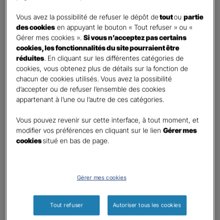
DEMANDE DE DEVIS
Vous avez la possibilité de refuser le dépôt de
tout
ou
partie
des cookies
en appuyant le bouton « Tout refuser » ou «
Gérer mes cookies ».
Si vous n’acceptez pas certains
Prenez 2 minutes pour remplir ce rapide questionnaire afin
cookies, les fonctionnalités du site pourraient être
que l’agence sélectionnée vous recontacte rapidement
réduites
. En cliquant sur les différentes catégories de
pour finaliser l’étude précise de votre besoin
cookies, vous obtenez plus de détails sur la fonction de
chacun de cookies utilisés. Vous avez la possibilité
d’accepter ou de refuser l’ensemble des cookies
GAN ASSURANCES ST FLORENTIN - BAUGE
appartenant à l’une ou l’autre de ces catégories.
Information sur votre besoin :
Vous pouvez revenir sur cette interface, à tout moment, et
modifier vos préférences en cliquant sur le lien
Gérer mes
cookies
situé en bas de page.
Qui souhaitez-vous protéger ?
*
Moi
Mon conjoint
Gérer mes cookies
Mes enfant(s)
Autre
Tout refuser
Autoriser tous les cookies
Quels sont vos besoins ?
*