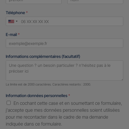
First
Last
Téléphone
*
United
States
E-mail
*
+1
Informations complémentaires (facultatif)
Nombre de caractères restants :
2000 caractères restants
La limite est de 2000 caractères. Caractères restants : 2000.
Information données personnelles
*
En cochant cette case et en soumettant ce formulaire,
j'accepte que mes données personnelles soient utilisées
pour me recontacter dans le cadre de ma demande
indiquée dans ce formulaire.