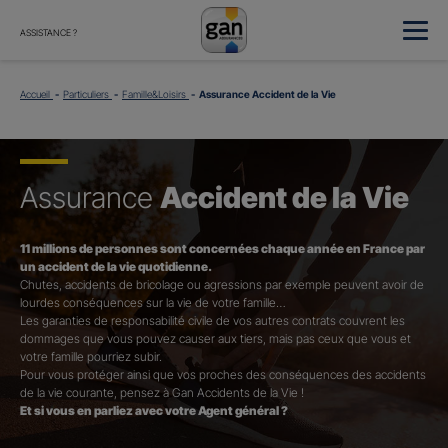
ASSISTANCE ?
Accueil
Particuliers
Famille&Loisirs
Assurance Accident de la Vie
Assurance
Accident de la Vie
11 millions de personnes sont concernées chaque année en France par
un accident de la vie quotidienne.
Chutes, accidents de bricolage ou agressions par exemple peuvent avoir de
lourdes conséquences sur la vie de votre famille…
Les garanties de responsabilité civile de vos autres contrats couvrent les
dommages que vous pouvez causer aux tiers, mais pas ceux que vous et
votre famille pourriez subir.
Pour vous protéger ainsi que vos proches des conséquences des accidents
de la vie courante, pensez à Gan Accidents de la Vie !
Et si vous en parliez avec votre Agent général ?