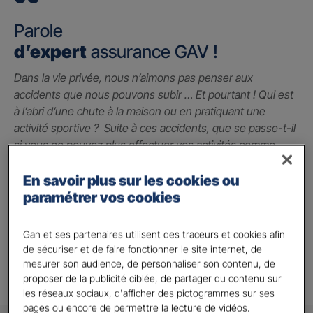
Parole
d’expert
assurance GAV !
Dans la vie privée, nous n’aimons pas penser aux
accidents que nous pouvons subir … Et pourtant ! Qui est
à l’abri d’une chute à la maison ou en pratiquant une
activité sportive ? Suite à ces accidents, que se passe-t-il
si vous ne pouvez plus effectuer vos activités comme
avant ? La garantie des accidents de la vie est le seul
contrat qui peut vous indemniser à hauteur du préjudice
En savoir plus sur les cookies ou
subi grâce à un capital qui vous permet de faire face
paramétrer vos cookies
jusqu’à 2 millions d’euros.
Gan et ses partenaires utilisent des traceurs et cookies afin
Alison A.
de sécuriser et de faire fonctionner le site internet, de
mesurer son audience, de personnaliser son contenu, de
proposer de la publicité ciblée, de partager du contenu sur
les réseaux sociaux, d'afficher des pictogrammes sur ses
pages ou encore de permettre la lecture de vidéos.