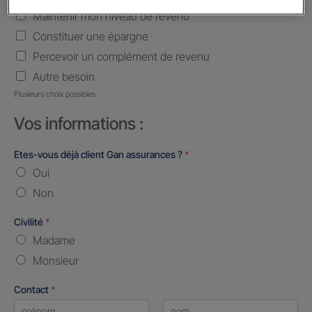
Maintenir mon niveau de revenu
Constituer une épargne
Percevoir un complément de revenu
Autre besoin
Plusieurs choix possibles
Vos informations :
Etes-vous déjà client Gan assurances ?
*
Oui
Non
Civilité
*
Madame
Monsieur
Contact
*