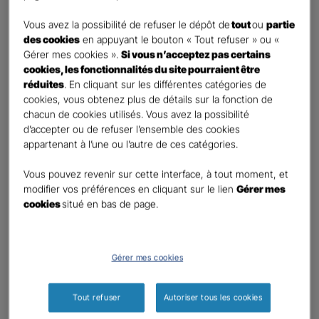
DEMANDE DE DEVIS
Vous avez la possibilité de refuser le dépôt de
tout
ou
partie
des cookies
en appuyant le bouton « Tout refuser » ou «
Gérer mes cookies ».
Si vous n’acceptez pas certains
Prenez 2 minutes pour remplir ce rapide questionnaire afin
cookies, les fonctionnalités du site pourraient être
que l’agence sélectionnée vous recontacte rapidement
réduites
. En cliquant sur les différentes catégories de
pour finaliser l’étude précise de votre besoin
cookies, vous obtenez plus de détails sur la fonction de
chacun de cookies utilisés. Vous avez la possibilité
d’accepter ou de refuser l’ensemble des cookies
GAN ASSURANCES PETIT QUEVILLY
appartenant à l’une ou l’autre de ces catégories.
Information sur votre besoin :
Vous pouvez revenir sur cette interface, à tout moment, et
modifier vos préférences en cliquant sur le lien
Gérer mes
cookies
situé en bas de page.
Qui souhaitez-vous protéger ?
*
Moi
Mon conjoint
Gérer mes cookies
Mes enfant(s)
Autre
Tout refuser
Autoriser tous les cookies
Quels sont vos besoins ?
*