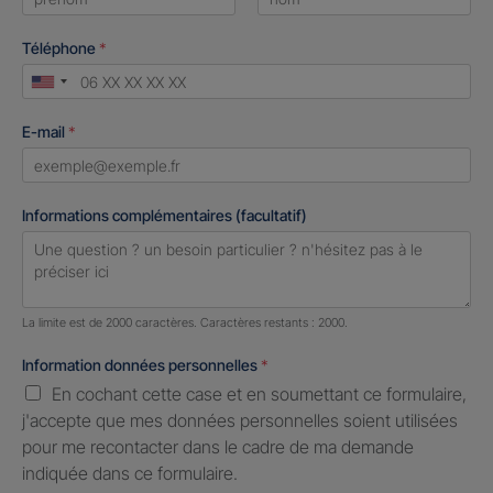
First
Last
Téléphone
*
United
States
E-mail
*
+1
Informations complémentaires (facultatif)
Nombre de caractères restants :
2000 caractères restants
La limite est de 2000 caractères. Caractères restants : 2000.
Information données personnelles
*
En cochant cette case et en soumettant ce formulaire,
j'accepte que mes données personnelles soient utilisées
pour me recontacter dans le cadre de ma demande
indiquée dans ce formulaire.