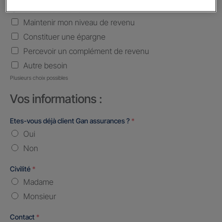
Quels sont vos besoins ?
*
Maintenir mon niveau de revenu
Constituer une épargne
Percevoir un complément de revenu
Autre besoin
Plusieurs choix possibles
Vos informations :
Etes-vous déjà client Gan assurances ?
*
Oui
Non
Civilité
*
Madame
Monsieur
Contact
*