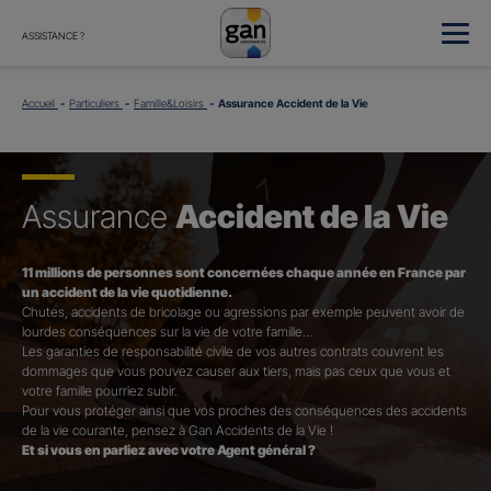
ASSISTANCE ?
Accueil
Particuliers
Famille&Loisirs
Assurance Accident de la Vie
Assurance
Accident de la Vie
11 millions de personnes sont concernées chaque année en France par
un accident de la vie quotidienne.
Chutes, accidents de bricolage ou agressions par exemple peuvent avoir de
lourdes conséquences sur la vie de votre famille…
Les garanties de responsabilité civile de vos autres contrats couvrent les
dommages que vous pouvez causer aux tiers, mais pas ceux que vous et
votre famille pourriez subir.
Pour vous protéger ainsi que vos proches des conséquences des accidents
de la vie courante, pensez à Gan Accidents de la Vie !
Et si vous en parliez avec votre Agent général ?