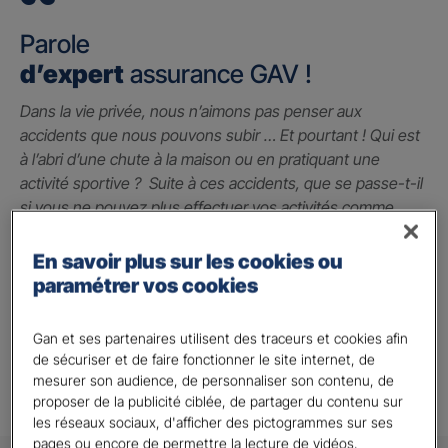
Parole
d’expert
assurance GAV !
Dans la vie privée, nous n’aimons pas penser aux
accidents que nous pouvons subir … Et pourtant ! Qui est
à l’abri d’une chute à la maison ou en pratiquant une
activité sportive ? Suite à ces accidents, que se passe-t-il
si vous ne pouvez plus effectuer vos activités comme
avant ? La garantie des accidents de la vie est le seul
contrat qui peut vous indemniser à hauteur du préjudice
En savoir plus sur les cookies ou
subi grâce à un capital qui vous permet de faire face
paramétrer vos cookies
jusqu’à 2 millions d’euros.
Gan et ses partenaires utilisent des traceurs et cookies afin
Alison A.
de sécuriser et de faire fonctionner le site internet, de
mesurer son audience, de personnaliser son contenu, de
proposer de la publicité ciblée, de partager du contenu sur
les réseaux sociaux, d'afficher des pictogrammes sur ses
pages ou encore de permettre la lecture de vidéos.