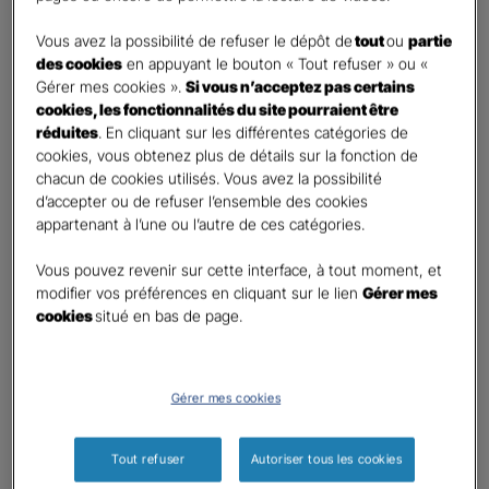
DEMANDE DE DEVIS
Vous avez la possibilité de refuser le dépôt de
tout
ou
partie
des cookies
en appuyant le bouton « Tout refuser » ou «
Gérer mes cookies ».
Si vous n’acceptez pas certains
Prenez 2 minutes pour remplir ce rapide questionnaire afin
cookies, les fonctionnalités du site pourraient être
que l’agence sélectionnée vous recontacte rapidement
réduites
. En cliquant sur les différentes catégories de
pour finaliser l’étude précise de votre besoin
cookies, vous obtenez plus de détails sur la fonction de
chacun de cookies utilisés. Vous avez la possibilité
d’accepter ou de refuser l’ensemble des cookies
GAN ASSURANCES FOUGERES SAINT
appartenant à l’une ou l’autre de ces catégories.
LEONARD
Vous pouvez revenir sur cette interface, à tout moment, et
Information sur votre besoin :
modifier vos préférences en cliquant sur le lien
Gérer mes
cookies
situé en bas de page.
Qui souhaitez-vous protéger ?
*
Moi
Mon conjoint
Gérer mes cookies
Mes enfant(s)
Tout refuser
Autoriser tous les cookies
Autre