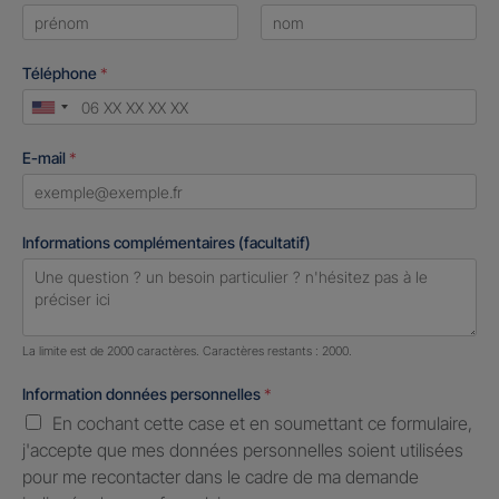
First
Last
Téléphone
*
United
States
E-mail
*
+1
Informations complémentaires (facultatif)
Nombre de caractères restants :
2000 caractères restants
La limite est de 2000 caractères. Caractères restants : 2000.
Information données personnelles
*
En cochant cette case et en soumettant ce formulaire,
j'accepte que mes données personnelles soient utilisées
pour me recontacter dans le cadre de ma demande