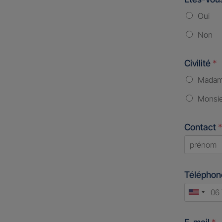
Oui
Non
Civilité
*
Mada
Monsi
Contact
*
First
Télépho
Unite
States