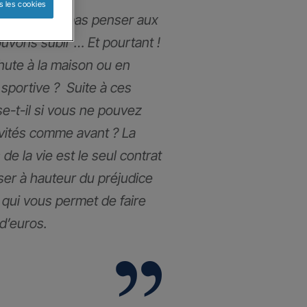
s les cookies
ous n’aimons pas penser aux
uvons subir … Et pourtant !
chute à la maison ou en
 sportive ? Suite à ces
e-t-il si vous ne pouvez
ivités comme avant ? La
de la vie est le seul contrat
ser à hauteur du préjudice
l qui vous permet de faire
 d’euros.