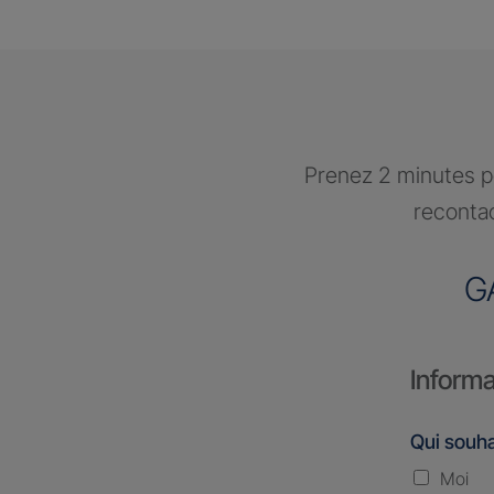
Prenez 2 minutes po
recontac
G
Informa
Qui souha
Moi