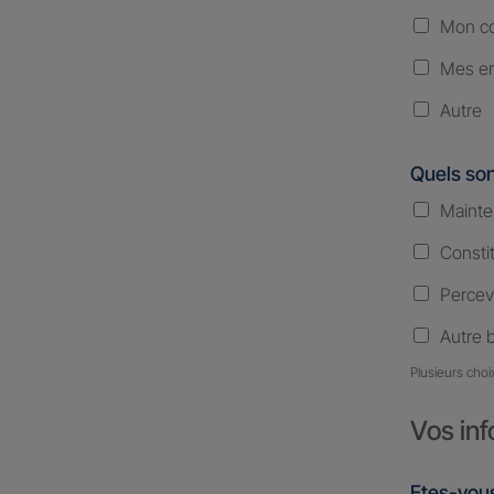
Mon co
Mes en
Autre
Quels son
Mainte
Consti
Percev
Autre 
Plusieurs choi
Vos inf
Etes-vous