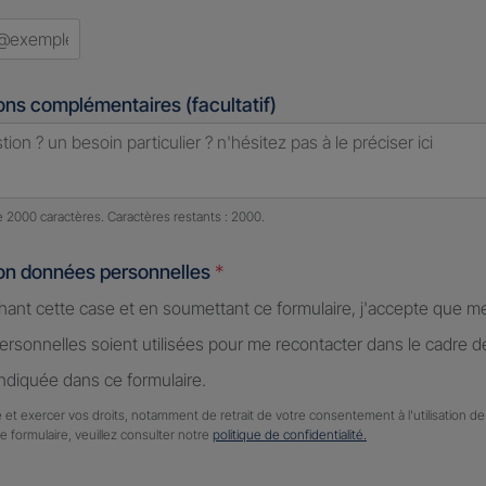
ons complémentaires (facultatif)
e caractères restants :
2000 caractères restants
de 2000 caractères. Caractères restants : 2000.
ion données personnelles
*
hant cette case et en soumettant ce formulaire, j'accepte que m
rsonnelles soient utilisées pour me recontacter dans le cadre 
diquée dans ce formulaire.
 et exercer vos droits, notamment de retrait de votre consentement à l'utilisation 
ce formulaire, veuillez consulter notre
politique de confidentialité.