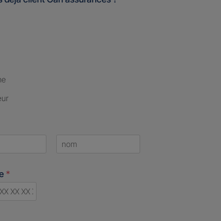
me
eur
Last
ne
*
d