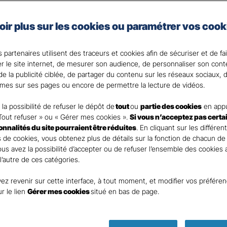
lage ou agressions par exemple peuvent avoir de lourde
oir plus sur les cookies ou paramétrer vos cook
ilité civile de vos autres contrats couvrent les domma
e vous et votre famille pourriez subir.
 partenaires utilisent des traceurs et cookies afin de sécuriser et de fa
que vos proches des conséquences des accidents de la v
er le site internet, de mesurer son audience, de personnaliser son con
e la publicité ciblée, de partager du contenu sur les réseaux sociaux, d
 votre Agent général ?
mes sur ses pages ou encore de permettre la lecture de vidéos.
la possibilité de refuser le dépôt de
tout
ou
partie des cookies
en appu
Tout refuser » ou « Gérer mes cookies ».
Si vous n’acceptez pas certa
ionnalités du site pourraient être réduites
. En cliquant sur les différen
 de cookies, vous obtenez plus de détails sur la fonction de chacun de
Vous avez la possibilité d’accepter ou de refuser l’ensemble des cookies
 l’autre de ces catégories.
ez revenir sur cette interface, à tout moment, et modifier vos préfére
Parole
ur le lien
Gérer mes cookies
situé en bas de page.
d’expert
ass