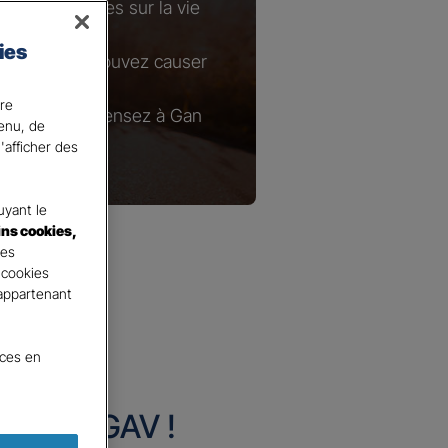
s conséquences sur la vie
ies
ges que vous pouvez causer
ire
ie courante, pensez à Gan
tenu, de
'afficher des
yant le
ins cookies,
tes
 cookies
 appartenant
nces en
urance GAV !