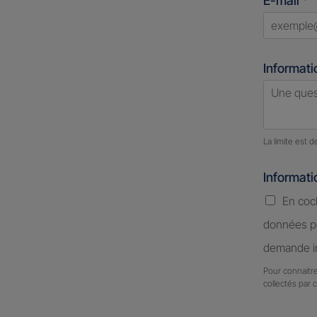
E-mail
*
+1
Informati
Nombre d
La limite est 
Informat
En coc
données pe
demande in
Pour connaitre
collectés par 