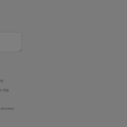
es
de ma
de données