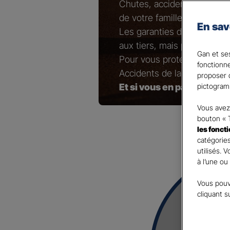
Chutes, accidents de brico
de votre famille…
En sav
Les garanties de responsab
aux tiers, mais pas ceux qu
Gan et ses
Pour vous protéger ainsi 
fonctionn
Accidents de la Vie !
proposer d
Et si vous en parliez avec
pictogram
Vous avez 
bouton « 
les fonct
catégories
utilisés. 
à l’une ou
Vous pouv
cliquant s