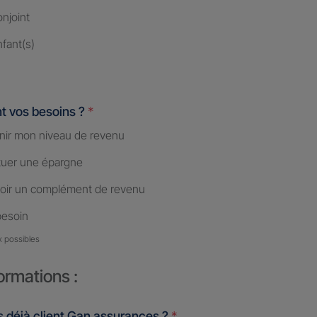
njoint
fant(s)
t vos besoins ?
*
nir mon niveau de revenu
tuer une épargne
oir un complément de revenu
besoin
x possibles
ormations :
 déjà client Gan assurances ?
*