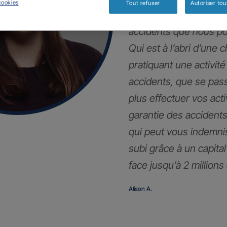
cookies
Tout refuser
Autoriser tou
Dans la vie privée, n
accidents que nous po
Qui est à l’abri d’une 
pratiquant une activité
accidents, que se pass
plus effectuer vos act
garantie des accidents 
qui peut vous indemni
subi grâce à un capita
face jusqu’à 2 millions
Alison A.