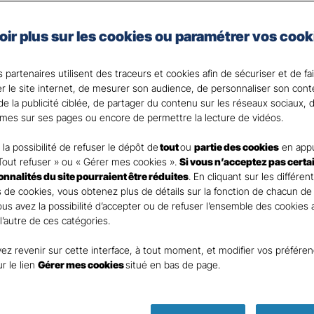
lage ou agressions par exemple peuvent avoir de lourde
oir plus sur les cookies ou paramétrer vos cook
ilité civile de vos autres contrats couvrent les domma
e vous et votre famille pourriez subir.
 partenaires utilisent des traceurs et cookies afin de sécuriser et de fa
que vos proches des conséquences des accidents de la v
er le site internet, de mesurer son audience, de personnaliser son con
e la publicité ciblée, de partager du contenu sur les réseaux sociaux, d
 votre Agent général ?
mes sur ses pages ou encore de permettre la lecture de vidéos.
la possibilité de refuser le dépôt de
tout
ou
partie des cookies
en appu
Tout refuser » ou « Gérer mes cookies ».
Si vous n’acceptez pas certa
ionnalités du site pourraient être réduites
. En cliquant sur les différen
 de cookies, vous obtenez plus de détails sur la fonction de chacun de
Vous avez la possibilité d’accepter ou de refuser l’ensemble des cookies
 l’autre de ces catégories.
ez revenir sur cette interface, à tout moment, et modifier vos préfére
Parole
ur le lien
Gérer mes cookies
situé en bas de page.
d’expert
ass