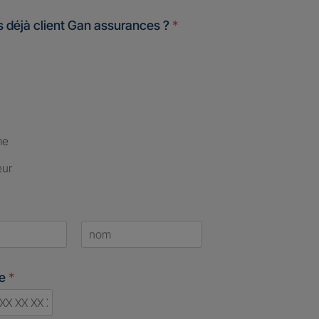
 déjà client Gan assurances ?
*
me
eur
Last
ne
*
d