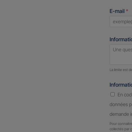
States
E-mail
*
+1
Informati
Nombre d
La limite est 
Informat
En coc
données pe
demande in
Pour connaitre
collectés par 