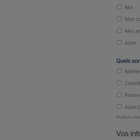
Moi
Mon co
Mes en
Autre
Quels son
Mainte
Consti
Percev
Autre 
Plusieurs choi
Vos inf