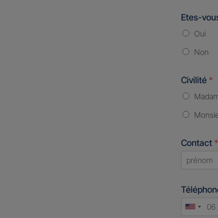
Etes-vous
Oui
Non
Civilité
*
Mada
Monsi
Contact
*
First
Télépho
Unite