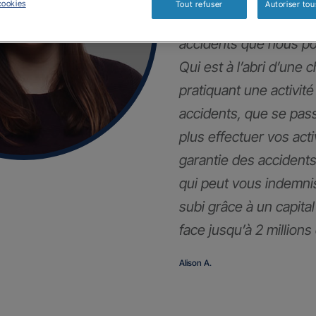
cookies
Tout refuser
Autoriser tou
Dans la vie privée, n
accidents que nous po
Qui est à l’abri d’une 
pratiquant une activité
accidents, que se pass
plus effectuer vos act
garantie des accidents 
qui peut vous indemni
subi grâce à un capita
face jusqu’à 2 millions
Alison A.