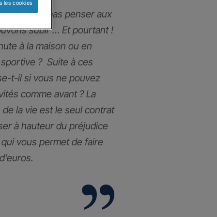
s les cookies
ous n’aimons pas penser aux
uvons subir … Et pourtant !
chute à la maison ou en
 sportive ? Suite à ces
e-t-il si vous ne pouvez
ivités comme avant ? La
de la vie est le seul contrat
ser à hauteur du préjudice
l qui vous permet de faire
 d’euros.