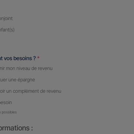
njoint
fant(s)
t vos besoins ?
*
nir mon niveau de revenu
tuer une épargne
oir un complément de revenu
besoin
x possibles
ormations :