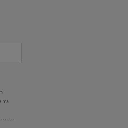
es
de ma
de données