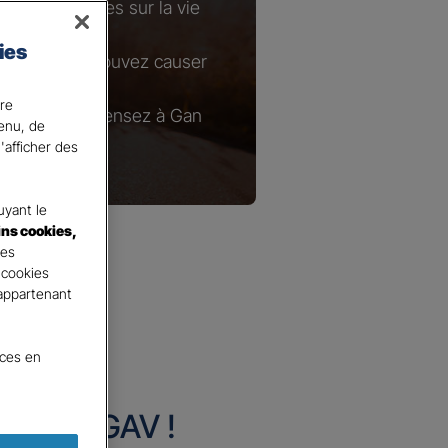
s conséquences sur la vie
ies
ges que vous pouvez causer
ire
ie courante, pensez à Gan
tenu, de
'afficher des
yant le
ins cookies,
tes
 cookies
 appartenant
nces en
urance GAV !