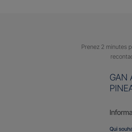
Prenez 2 minutes po
recontac
GAN 
PINE
Informa
Qui souha