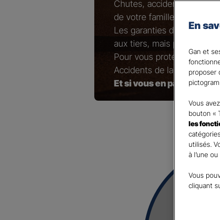
Chutes, accidents de brico
de votre famille…
En sav
Les garanties de responsab
aux tiers, mais pas ceux qu
Gan et ses
Pour vous protéger ainsi 
fonctionn
Accidents de la Vie !
proposer d
Et si vous en parliez avec
pictogram
Vous avez 
bouton « 
les fonct
catégories
utilisés. 
à l’une ou
Vous pouv
cliquant s