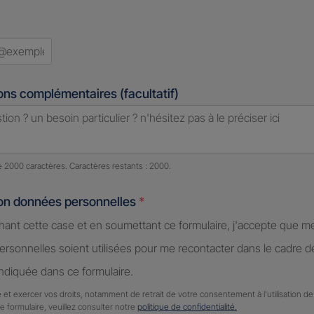
ons complémentaires (facultatif)
e caractères restants :
2000 caractères restants
de 2000 caractères. Caractères restants : 2000.
ion données personnelles
*
hant cette case et en soumettant ce formulaire, j'accepte que m
rsonnelles soient utilisées pour me recontacter dans le cadre 
diquée dans ce formulaire.
 et exercer vos droits, notamment de retrait de votre consentement à l'utilisation 
ce formulaire, veuillez consulter notre
politique de confidentialité.