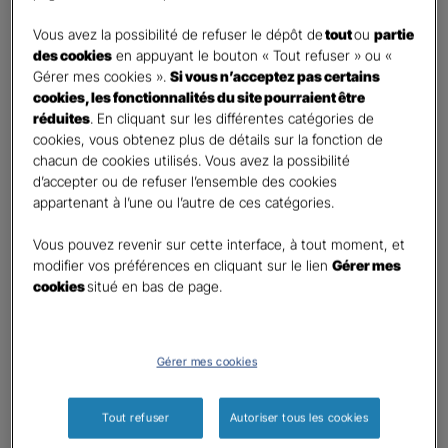
DEMANDE DE DEVIS
Vous avez la possibilité de refuser le dépôt de
tout
ou
partie
des cookies
en appuyant le bouton « Tout refuser » ou «
Gérer mes cookies ».
Si vous n’acceptez pas certains
Prenez 2 minutes pour remplir ce rapide questionnaire afin
cookies, les fonctionnalités du site pourraient être
que l’agence sélectionnée vous recontacte rapidement
réduites
. En cliquant sur les différentes catégories de
pour finaliser l’étude précise de votre besoin
cookies, vous obtenez plus de détails sur la fonction de
chacun de cookies utilisés. Vous avez la possibilité
d’accepter ou de refuser l’ensemble des cookies
GAN ASSURANCES MORTAGNE REPUBLIQUE
appartenant à l’une ou l’autre de ces catégories.
Information sur votre besoin :
Vous pouvez revenir sur cette interface, à tout moment, et
modifier vos préférences en cliquant sur le lien
Gérer mes
cookies
situé en bas de page.
Qui souhaitez-vous protéger ?
*
Moi
Mon conjoint
Gérer mes cookies
Mes enfant(s)
Autre
Tout refuser
Autoriser tous les cookies
Quels sont vos besoins ?
*