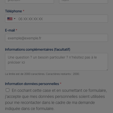
First
Last
Téléphone
*
United
States
E-mail
*
+1
Informations complémentaires (facultatif)
Nombre de caractères restants :
2000 caractères restants
La limite est de 2000 caractères. Caractères restants : 2000.
Information données personnelles
*
En cochant cette case et en soumettant ce formulaire,
j'accepte que mes données personnelles soient utilisées
pour me recontacter dans le cadre de ma demande
indiquée dans ce formulaire.