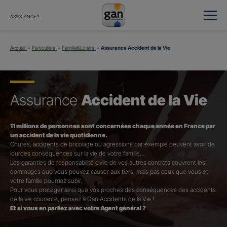
ASSISTANCE ?
Accueil
Particuliers
Famille&Loisirs
Assurance Accident de la Vie
Assurance
Accident de la Vie
11 millions de personnes sont concernées chaque année en France par
un accident de la vie quotidienne.
Chutes, accidents de bricolage ou agressions par exemple peuvent avoir de
lourdes conséquences sur la vie de votre famille…
Les garanties de responsabilité civile de vos autres contrats couvrent les
dommages que vous pouvez causer aux tiers, mais pas ceux que vous et
votre famille pourriez subir.
Pour vous protéger ainsi que vos proches des conséquences des accidents
de la vie courante, pensez à Gan Accidents de la Vie !
Et si vous en parliez avec votre Agent général ?