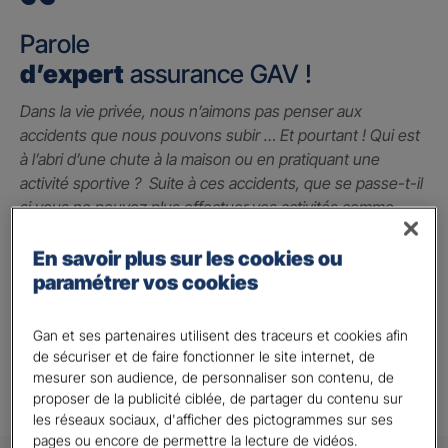
Parole
d’expert
assurance GAV !
Dans la vie privée, nous n’aimons pas penser aux
accidents que nous pouvons subir … Et pourtant ! Qui est
à l’abri d’une chute à la maison ou en pratiquant une
activité sportive ? Suite à ces accidents, que se passe-t-il
si vous ne pouvez plus effectuer vos activités comme
avant ? La garantie des accidents de la vie est le seul
contrat qui peut vous indemniser à hauteur du préjudice
En savoir plus sur les cookies ou
subi grâce à un capital qui vous permet de faire face
paramétrer vos cookies
jusqu’à 2 millions d’euros.
Gan et ses partenaires utilisent des traceurs et cookies afin
Alison A.
de sécuriser et de faire fonctionner le site internet, de
mesurer son audience, de personnaliser son contenu, de
proposer de la publicité ciblée, de partager du contenu sur
les réseaux sociaux, d'afficher des pictogrammes sur ses
pages ou encore de permettre la lecture de vidéos.