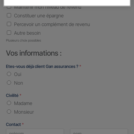
Maintenir mon niveau de revenu
Constituer une épargne
Percevoir un complément de revenu
Autre besoin
Plusieurs choix possibles
Vos informations :
Etes-vous déjà client Gan assurances ?
*
Oui
Non
Civilité
*
Madame
Monsieur
Contact
*