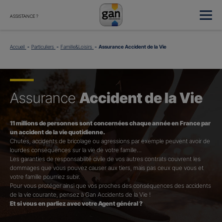
ASSISTANCE ?
Accueil
Particuliers
Famille&Loisirs
Assurance Accident de la Vie
Assurance
Accident de la Vie
11 millions de personnes sont concernées chaque année en France par
un accident de la vie quotidienne.
Chutes, accidents de bricolage ou agressions par exemple peuvent avoir de
lourdes conséquences sur la vie de votre famille…
Les garanties de responsabilité civile de vos autres contrats couvrent les
dommages que vous pouvez causer aux tiers, mais pas ceux que vous et
votre famille pourriez subir.
Pour vous protéger ainsi que vos proches des conséquences des accidents
de la vie courante, pensez à Gan Accidents de la Vie !
Et si vous en parliez avec votre Agent général ?