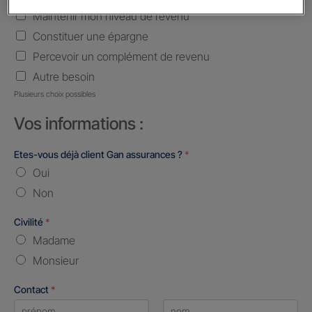
Maintenir mon niveau de revenu
Constituer une épargne
Percevoir un complément de revenu
Autre besoin
Plusieurs choix possibles
Vos informations :
Etes-vous déjà client Gan assurances ?
*
Oui
Non
Civilité
*
Madame
Monsieur
Contact
*