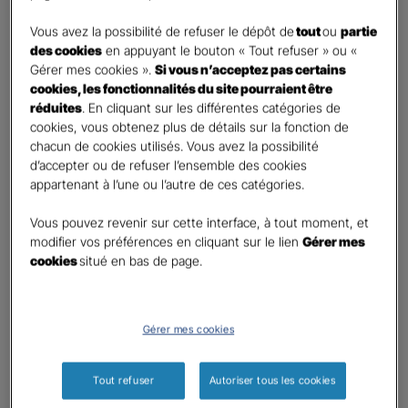
DEMANDE DE DEVIS
Vous avez la possibilité de refuser le dépôt de
tout
ou
partie
des cookies
en appuyant le bouton « Tout refuser » ou «
Gérer mes cookies ».
Si vous n’acceptez pas certains
Prenez 2 minutes pour remplir ce rapide questionnaire afin
cookies, les fonctionnalités du site pourraient être
que l’agence sélectionnée vous recontacte rapidement
réduites
. En cliquant sur les différentes catégories de
pour finaliser l’étude précise de votre besoin
cookies, vous obtenez plus de détails sur la fonction de
chacun de cookies utilisés. Vous avez la possibilité
d’accepter ou de refuser l’ensemble des cookies
GAN ASSURANCES POLIGNY
appartenant à l’une ou l’autre de ces catégories.
Information sur votre besoin :
Vous pouvez revenir sur cette interface, à tout moment, et
modifier vos préférences en cliquant sur le lien
Gérer mes
cookies
situé en bas de page.
Qui souhaitez-vous protéger ?
*
Moi
Mon conjoint
Gérer mes cookies
Mes enfant(s)
Autre
Tout refuser
Autoriser tous les cookies
Quels sont vos besoins ?
*