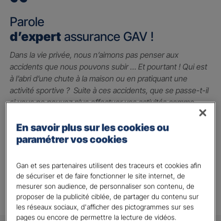
Parole
d’expert
assurance GAV !
Dans la vie privée, nous n’aimons pas penser aux
accidents que nous pouvons subir … Et pourtant ! Qui est
à l’abri d’une chute à la maison ou en pratiquant une
activité sportive ? Suite à ces accidents, que se passe-t-il
si vous ne pouvez plus effectuer vos activités comme
avant ? La garantie des accidents de la vie est le seul
contrat qui peut vous indemniser à hauteur du préjudice
En savoir plus sur les cookies ou
subi grâce à un capital qui vous permet de faire face
paramétrer vos cookies
jusqu’à 2 millions d’euros.
Gan et ses partenaires utilisent des traceurs et cookies afin
Alison A.
de sécuriser et de faire fonctionner le site internet, de
mesurer son audience, de personnaliser son contenu, de
proposer de la publicité ciblée, de partager du contenu sur
les réseaux sociaux, d'afficher des pictogrammes sur ses
pages ou encore de permettre la lecture de vidéos.