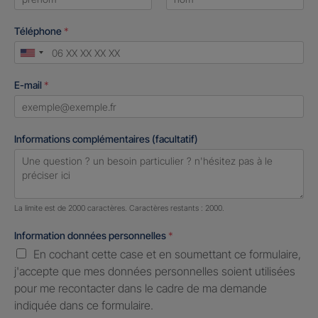
First
Last
Téléphone
*
United
States
E-mail
*
+1
Informations complémentaires (facultatif)
Nombre de caractères restants :
2000 caractères restants
La limite est de 2000 caractères. Caractères restants : 2000.
Information données personnelles
*
En cochant cette case et en soumettant ce formulaire,
j'accepte que mes données personnelles soient utilisées
pour me recontacter dans le cadre de ma demande
indiquée dans ce formulaire.