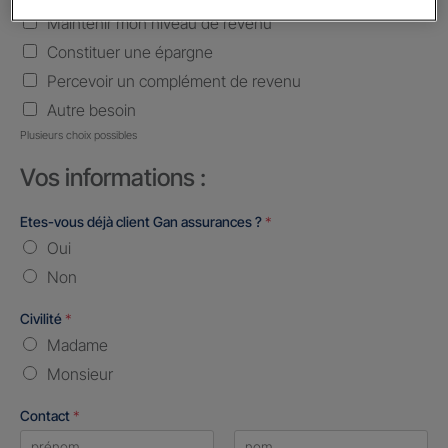
Maintenir mon niveau de revenu
Constituer une épargne
Percevoir un complément de revenu
Autre besoin
Plusieurs choix possibles
Vos informations :
Etes-vous déjà client Gan assurances ?
*
Oui
Non
Civilité
*
Madame
Monsieur
Contact
*