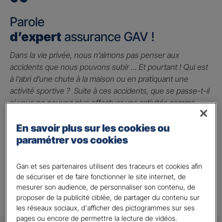
Parole
d’expert
assurance GAV !
Dans la vie privée, nous n’aimons pas penser aux
accidents que nous pouvons subir … Et pourtant ! Qui est
à l’abri d’une chute à la maison ou en pratiquant une
activité sportive ? Suite à ces accidents, que se passe-t-il
si vous ne pouvez plus effectuer vos activités comme
avant ? La garantie des accidents de la vie est le seul
contrat qui peut vous indemniser à hauteur du préjudice
En savoir plus sur les cookies ou
subi grâce à un capital qui vous permet de faire face
paramétrer vos cookies
jusqu’à 2 millions d’euros.
Gan et ses partenaires utilisent des traceurs et cookies afin
Alison A.
de sécuriser et de faire fonctionner le site internet, de
mesurer son audience, de personnaliser son contenu, de
proposer de la publicité ciblée, de partager du contenu sur
les réseaux sociaux, d'afficher des pictogrammes sur ses
pages ou encore de permettre la lecture de vidéos.