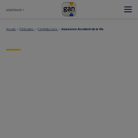
ASSISTANCE ?
Accueil
Particuliers
Famille&Loisirs
Assurance Accident de la Vie
Assurance
Accident de la Vie
11 millions de personnes sont concernées chaque année en France par
un accident de la vie quotidienne.
Chutes, accidents de bricolage ou agressions par exemple peuvent avoir de
lourdes conséquences sur la vie de votre famille…
Les garanties de responsabilité civile de vos autres contrats couvrent les
dommages que vous pouvez causer aux tiers, mais pas ceux que vous et
votre famille pourriez subir.
Pour vous protéger ainsi que vos proches des conséquences des accidents
de la vie courante, pensez à Gan Accidents de la Vie !
Et si vous en parliez avec votre Agent général ?