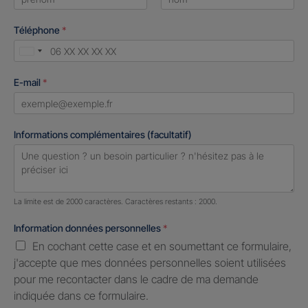
First
Last
Téléphone
*
United
States
E-mail
*
+1
Informations complémentaires (facultatif)
Nombre de caractères restants :
2000 caractères restants
La limite est de 2000 caractères. Caractères restants : 2000.
Information données personnelles
*
En cochant cette case et en soumettant ce formulaire,
j'accepte que mes données personnelles soient utilisées
pour me recontacter dans le cadre de ma demande
indiquée dans ce formulaire.