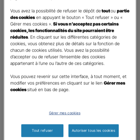
DEMANDE DE DEVIS
Vous avez la possibilité de refuser le dépôt de
tout
ou
partie
des cookies
en appuyant le bouton « Tout refuser » ou «
Gérer mes cookies ».
Si vous n’acceptez pas certains
Prenez 2 minutes pour remplir ce rapide questionnaire afin
cookies, les fonctionnalités du site pourraient être
que l’agence sélectionnée vous recontacte rapidement
réduites
. En cliquant sur les différentes catégories de
pour finaliser l’étude précise de votre besoin
cookies, vous obtenez plus de détails sur la fonction de
chacun de cookies utilisés. Vous avez la possibilité
d’accepter ou de refuser l’ensemble des cookies
GAN ASSURANCES CHOLET POINCARE
appartenant à l’une ou l’autre de ces catégories.
Information sur votre besoin :
Vous pouvez revenir sur cette interface, à tout moment, et
modifier vos préférences en cliquant sur le lien
Gérer mes
cookies
situé en bas de page.
Qui souhaitez-vous protéger ?
*
Moi
Mon conjoint
Gérer mes cookies
Mes enfant(s)
Autre
Tout refuser
Autoriser tous les cookies
Quels sont vos besoins ?
*