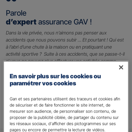
Parole
d’expert
assurance GAV !
Dans la vie privée, nous n’aimons pas penser aux
accidents que nous pouvons subir … Et pourtant ! Qui est
à l’abri d’une chute à la maison ou en pratiquant une
activité sportive ? Suite à ces accidents, que se passe-t-il
si vous ne pouvez plus effectuer vos activités comme
avant ? La garantie des accidents de la vie est le seul
contrat qui peut vous indemniser à hauteur du préjudice
En savoir plus sur les cookies ou
subi grâce à un capital qui vous permet de faire face
paramétrer vos cookies
jusqu’à 2 millions d’euros.
Gan et ses partenaires utilisent des traceurs et cookies afin
Alison A.
de sécuriser et de faire fonctionner le site internet, de
mesurer son audience, de personnaliser son contenu, de
proposer de la publicité ciblée, de partager du contenu sur
les réseaux sociaux, d'afficher des pictogrammes sur ses
pages ou encore de permettre la lecture de vidéos.