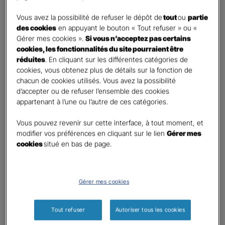
DEMANDE DE DEVIS
Vous avez la possibilité de refuser le dépôt de
tout
ou
partie
des cookies
en appuyant le bouton « Tout refuser » ou «
Gérer mes cookies ».
Si vous n’acceptez pas certains
Prenez 2 minutes pour remplir ce rapide questionnaire afin
cookies, les fonctionnalités du site pourraient être
que l’agence sélectionnée vous recontacte rapidement
réduites
. En cliquant sur les différentes catégories de
pour finaliser l’étude précise de votre besoin
cookies, vous obtenez plus de détails sur la fonction de
chacun de cookies utilisés. Vous avez la possibilité
d’accepter ou de refuser l’ensemble des cookies
GAN ASSURANCES ARGELES SUR MER
appartenant à l’une ou l’autre de ces catégories.
Information sur votre besoin :
Vous pouvez revenir sur cette interface, à tout moment, et
modifier vos préférences en cliquant sur le lien
Gérer mes
cookies
situé en bas de page.
Qui souhaitez-vous protéger ?
*
Moi
Mon conjoint
Gérer mes cookies
Mes enfant(s)
Autre
Tout refuser
Autoriser tous les cookies
Quels sont vos besoins ?
*