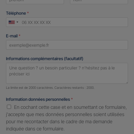
First
Last
Téléphone
*
United
States
E-mail
*
+1
Informations complémentaires (facultatif)
Nombre de caractères restants :
2000 caractères restants
La limite est de 2000 caractères. Caractères restants : 2000.
Information données personnelles
*
En cochant cette case et en soumettant ce formulaire,
j'accepte que mes données personnelles soient utilisées
pour me recontacter dans le cadre de ma demande
indiquée dans ce formulaire.