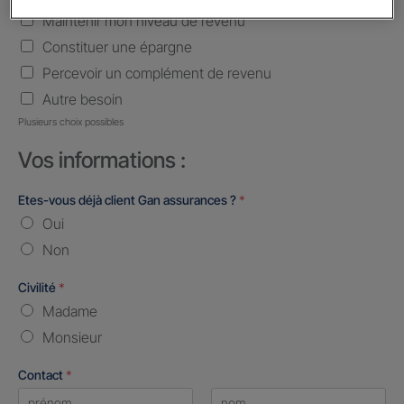
Maintenir mon niveau de revenu
Constituer une épargne
Percevoir un complément de revenu
Autre besoin
Plusieurs choix possibles
Vos informations :
Etes-vous déjà client Gan assurances ?
*
Oui
Non
Civilité
*
Madame
Monsieur
Contact
*