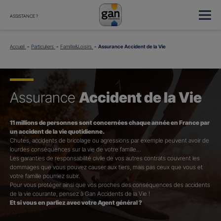
ASSISTANCE ?
Accueil
Particuliers
Famille&Loisirs
Assurance Accident de la Vie
Assurance
Accident de la Vie
11 millions de personnes sont concernées chaque année en France par
un accident de la vie quotidienne.
Chutes, accidents de bricolage ou agressions par exemple peuvent avoir de
lourdes conséquences sur la vie de votre famille…
Les garanties de responsabilité civile de vos autres contrats couvrent les
dommages que vous pouvez causer aux tiers, mais pas ceux que vous et
votre famille pourriez subir.
Pour vous protéger ainsi que vos proches des conséquences des accidents
de la vie courante, pensez à Gan Accidents de la Vie !
Et si vous en parliez avec votre Agent général ?