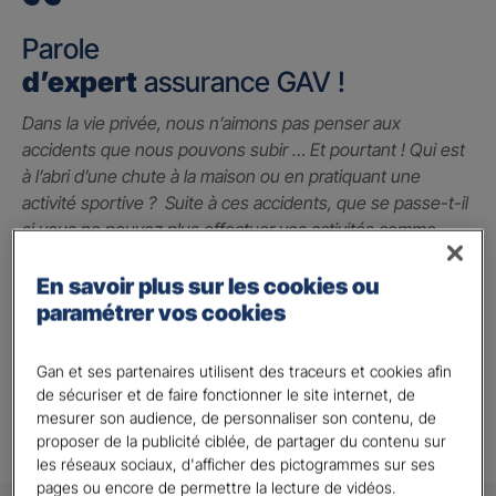
Parole
d’expert
assurance GAV !
Dans la vie privée, nous n’aimons pas penser aux
accidents que nous pouvons subir … Et pourtant ! Qui est
à l’abri d’une chute à la maison ou en pratiquant une
activité sportive ? Suite à ces accidents, que se passe-t-il
si vous ne pouvez plus effectuer vos activités comme
avant ? La garantie des accidents de la vie est le seul
contrat qui peut vous indemniser à hauteur du préjudice
En savoir plus sur les cookies ou
subi grâce à un capital qui vous permet de faire face
paramétrer vos cookies
jusqu’à 2 millions d’euros.
Gan et ses partenaires utilisent des traceurs et cookies afin
Alison A.
de sécuriser et de faire fonctionner le site internet, de
mesurer son audience, de personnaliser son contenu, de
proposer de la publicité ciblée, de partager du contenu sur
les réseaux sociaux, d'afficher des pictogrammes sur ses
pages ou encore de permettre la lecture de vidéos.