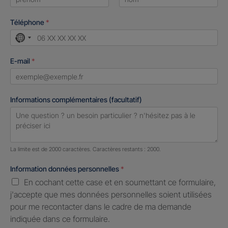
First
Last
Téléphone
*
No
country
E-mail
*
selected
Informations complémentaires (facultatif)
Nombre de caractères restants :
2000 caractères restants
La limite est de 2000 caractères. Caractères restants : 2000.
Information données personnelles
*
En cochant cette case et en soumettant ce formulaire,
j'accepte que mes données personnelles soient utilisées
pour me recontacter dans le cadre de ma demande
indiquée dans ce formulaire.