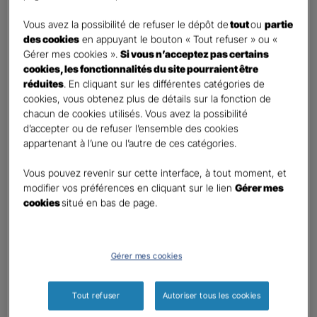
DEMANDE DE DEVIS
Vous avez la possibilité de refuser le dépôt de
tout
ou
partie
des cookies
en appuyant le bouton « Tout refuser » ou «
Gérer mes cookies ».
Si vous n’acceptez pas certains
Prenez 2 minutes pour remplir ce rapide questionnaire afin
cookies, les fonctionnalités du site pourraient être
que l’agence sélectionnée vous recontacte rapidement
réduites
. En cliquant sur les différentes catégories de
pour finaliser l’étude précise de votre besoin
cookies, vous obtenez plus de détails sur la fonction de
chacun de cookies utilisés. Vous avez la possibilité
d’accepter ou de refuser l’ensemble des cookies
GAN ASSURANCES DIGNE PROVENCE
appartenant à l’une ou l’autre de ces catégories.
Information sur votre besoin :
Vous pouvez revenir sur cette interface, à tout moment, et
modifier vos préférences en cliquant sur le lien
Gérer mes
cookies
situé en bas de page.
Qui souhaitez-vous protéger ?
*
Moi
Mon conjoint
Gérer mes cookies
Mes enfant(s)
Autre
Tout refuser
Autoriser tous les cookies
Quels sont vos besoins ?
*