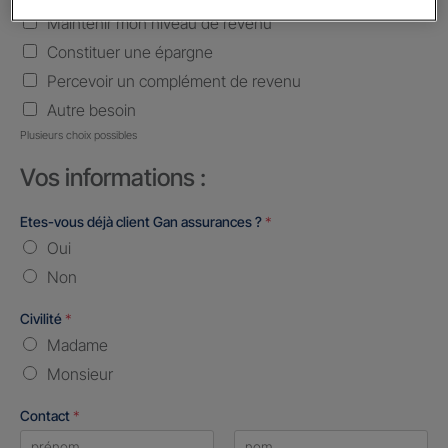
Maintenir mon niveau de revenu
Constituer une épargne
Percevoir un complément de revenu
Autre besoin
Plusieurs choix possibles
Vos informations :
Etes-vous déjà client Gan assurances ?
*
Oui
Non
Civilité
*
Madame
Monsieur
Contact
*