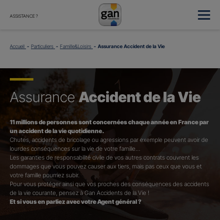
ASSISTANCE ?
Accueil
Particuliers
Famille&Loisirs
Assurance Accident de la Vie
Assurance
Accident de la Vie
11 millions de personnes sont concernées chaque année en France par
un accident de la vie quotidienne.
Chutes, accidents de bricolage ou agressions par exemple peuvent avoir de
lourdes conséquences sur la vie de votre famille…
Les garanties de responsabilité civile de vos autres contrats couvrent les
dommages que vous pouvez causer aux tiers, mais pas ceux que vous et
votre famille pourriez subir.
Pour vous protéger ainsi que vos proches des conséquences des accidents
de la vie courante, pensez à Gan Accidents de la Vie !
Et si vous en parliez avec votre Agent général ?