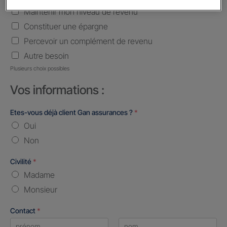
Maintenir mon niveau de revenu
Constituer une épargne
Percevoir un complément de revenu
Autre besoin
Plusieurs choix possibles
Vos informations :
Etes-vous déjà client Gan assurances ?
*
Oui
Non
Civilité
*
Madame
Monsieur
Contact
*