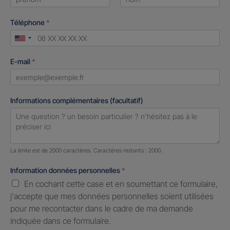
First
Last
Téléphone
*
United
States
E-mail
*
+1
Informations complémentaires (facultatif)
Nombre de caractères restants :
2000 caractères restants
La limite est de 2000 caractères. Caractères restants : 2000.
Information données personnelles
*
En cochant cette case et en soumettant ce formulaire,
j'accepte que mes données personnelles soient utilisées
pour me recontacter dans le cadre de ma demande
indiquée dans ce formulaire.