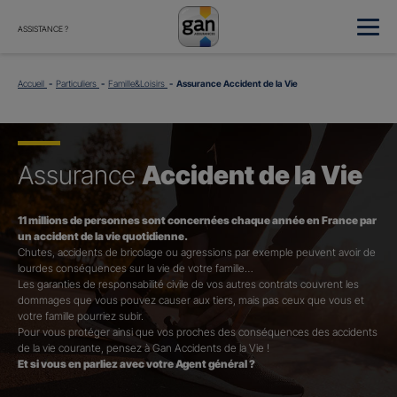
ASSISTANCE ?
Accueil
Particuliers
Famille&Loisirs
Assurance Accident de la Vie
Assurance
Accident de la Vie
11 millions de personnes sont concernées chaque année en France par
un accident de la vie quotidienne.
Chutes, accidents de bricolage ou agressions par exemple peuvent avoir de
lourdes conséquences sur la vie de votre famille…
Les garanties de responsabilité civile de vos autres contrats couvrent les
dommages que vous pouvez causer aux tiers, mais pas ceux que vous et
votre famille pourriez subir.
Pour vous protéger ainsi que vos proches des conséquences des accidents
de la vie courante, pensez à Gan Accidents de la Vie !
Et si vous en parliez avec votre Agent général ?