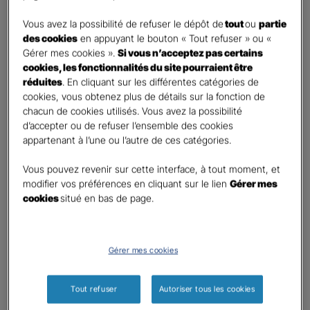
DEMANDE DE DEVIS
Vous avez la possibilité de refuser le dépôt de
tout
ou
partie
des cookies
en appuyant le bouton « Tout refuser » ou «
Gérer mes cookies ».
Si vous n’acceptez pas certains
Prenez 2 minutes pour remplir ce rapide questionnaire afin
cookies, les fonctionnalités du site pourraient être
que l’agence sélectionnée vous recontacte rapidement
réduites
. En cliquant sur les différentes catégories de
pour finaliser l’étude précise de votre besoin
cookies, vous obtenez plus de détails sur la fonction de
chacun de cookies utilisés. Vous avez la possibilité
d’accepter ou de refuser l’ensemble des cookies
GAN ASSURANCES FERE-EN-TARDENOIS
appartenant à l’une ou l’autre de ces catégories.
Information sur votre besoin :
Vous pouvez revenir sur cette interface, à tout moment, et
modifier vos préférences en cliquant sur le lien
Gérer mes
cookies
situé en bas de page.
Qui souhaitez-vous protéger ?
*
Moi
Mon conjoint
Gérer mes cookies
Mes enfant(s)
Autre
Tout refuser
Autoriser tous les cookies
Quels sont vos besoins ?
*