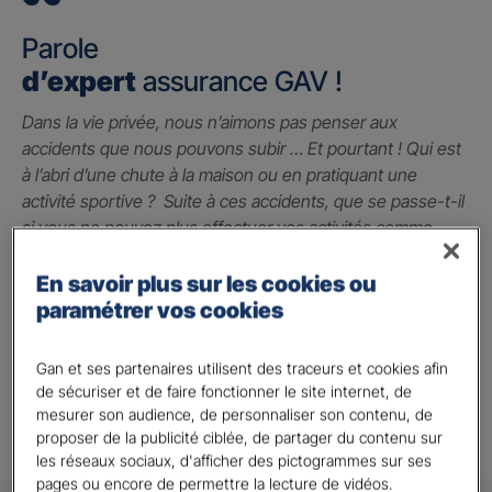
Parole
d’expert
assurance GAV !
Dans la vie privée, nous n’aimons pas penser aux
accidents que nous pouvons subir … Et pourtant ! Qui est
à l’abri d’une chute à la maison ou en pratiquant une
activité sportive ? Suite à ces accidents, que se passe-t-il
si vous ne pouvez plus effectuer vos activités comme
avant ? La garantie des accidents de la vie est le seul
contrat qui peut vous indemniser à hauteur du préjudice
En savoir plus sur les cookies ou
subi grâce à un capital qui vous permet de faire face
paramétrer vos cookies
jusqu’à 2 millions d’euros.
Gan et ses partenaires utilisent des traceurs et cookies afin
Alison A.
de sécuriser et de faire fonctionner le site internet, de
mesurer son audience, de personnaliser son contenu, de
proposer de la publicité ciblée, de partager du contenu sur
les réseaux sociaux, d'afficher des pictogrammes sur ses
pages ou encore de permettre la lecture de vidéos.