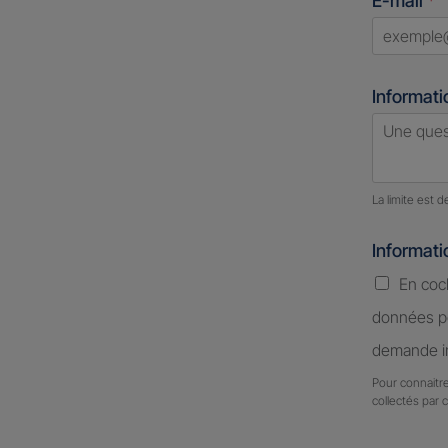
E-mail
*
+1
Informati
Nombre d
La limite est 
Informat
En coc
données pe
demande in
Pour connaitre
collectés par 