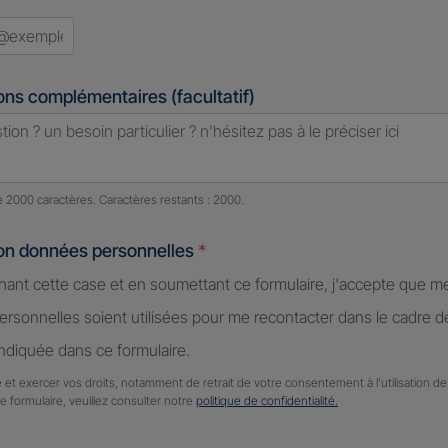
ons complémentaires (facultatif)
e caractères restants :
2000 caractères restants
de 2000 caractères. Caractères restants : 2000.
ion données personnelles
*
hant cette case et en soumettant ce formulaire, j'accepte que m
rsonnelles soient utilisées pour me recontacter dans le cadre 
diquée dans ce formulaire.
 et exercer vos droits, notamment de retrait de votre consentement à l'utilisation 
ce formulaire, veuillez consulter notre
politique de confidentialité.