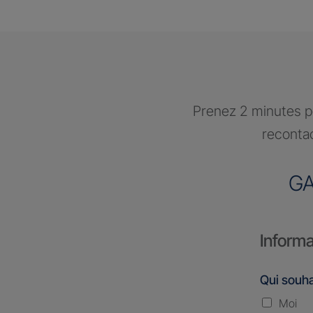
Prenez 2 minutes po
recontac
G
Informa
Qui souha
Moi