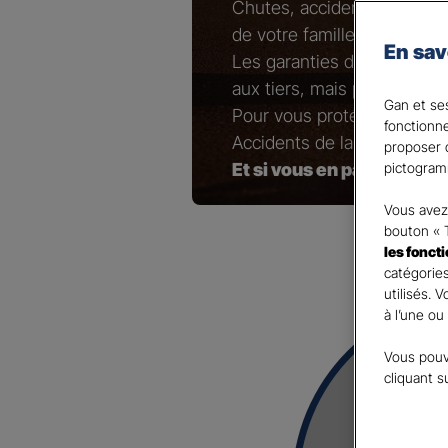
Chutes, accidents de brico
de votre famille…
En sav
Les garanties de responsab
aux tiers, mais pas ceux qu
Gan et ses
Pour vous protéger ainsi 
fonctionn
Accidents de la Vie !
proposer d
Et si vous en parliez avec
pictogram
Vous avez 
bouton « 
les fonct
catégories
utilisés. 
à l’une ou
Vous pouv
cliquant s