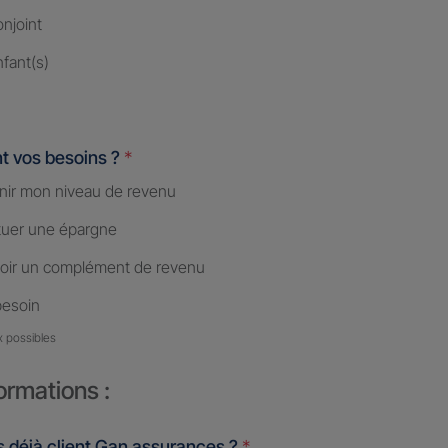
njoint
fant(s)
t vos besoins ?
*
nir mon niveau de revenu
tuer une épargne
oir un complément de revenu
besoin
x possibles
ormations :
 déjà client Gan assurances ?
*