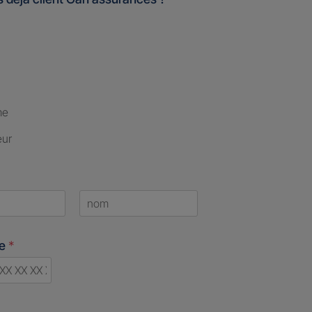
me
eur
Last
ne
*
d