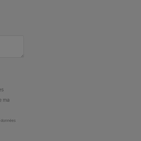
es
de ma
de données