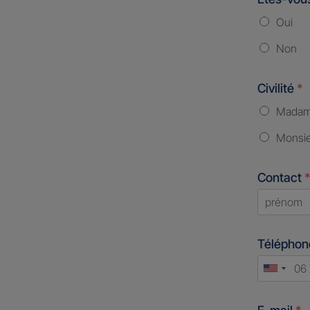
Oui
Non
Civilité
*
Mada
Monsi
Contact
*
First
Télépho
Unite
States