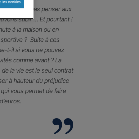
s les cookies
ous n’aimons pas penser aux
uvons subir … Et pourtant !
chute à la maison ou en
 sportive ? Suite à ces
e-t-il si vous ne pouvez
ivités comme avant ? La
de la vie est le seul contrat
ser à hauteur du préjudice
l qui vous permet de faire
 d’euros.