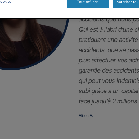
cookies
Tout refuser
Autoriser tou
Dans la vie privée, n
accidents que nous po
Qui est à l’abri d’une 
pratiquant une activité
accidents, que se pass
plus effectuer vos act
garantie des accidents 
qui peut vous indemni
subi grâce à un capita
face jusqu’à 2 millions
Alison A.