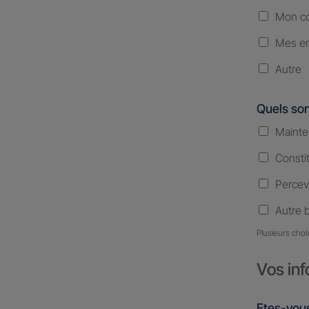
Mon co
Mes en
Autre
Quels son
Mainte
Consti
Percev
Autre 
Plusieurs choi
Vos inf
Etes-vous