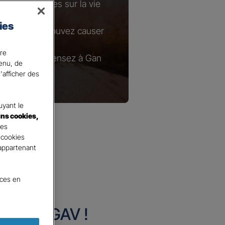
s conséquences sur la vie
ies
ges que vous pouvez causer
ire
ie courante, pensez à Gan
tenu, de
'afficher des
yant le
ins cookies,
tes
 cookies
 appartenant
nces en
urance GAV !