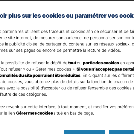
lage ou agressions par exemple peuvent avoir de lourde
oir plus sur les cookies ou paramétrer vos cook
ilité civile de vos autres contrats couvrent les domma
e vous et votre famille pourriez subir.
 partenaires utilisent des traceurs et cookies afin de sécuriser et de fa
que vos proches des conséquences des accidents de la v
er le site internet, de mesurer son audience, de personnaliser son con
e la publicité ciblée, de partager du contenu sur les réseaux sociaux, d
 votre Agent général ?
mes sur ses pages ou encore de permettre la lecture de vidéos.
la possibilité de refuser le dépôt de
tout
ou
partie des cookies
en appu
Tout refuser » ou « Gérer mes cookies ».
Si vous n’acceptez pas certa
ionnalités du site pourraient être réduites
. En cliquant sur les différen
 de cookies, vous obtenez plus de détails sur la fonction de chacun de
Vous avez la possibilité d’accepter ou de refuser l’ensemble des cookies
 l’autre de ces catégories.
ez revenir sur cette interface, à tout moment, et modifier vos préfére
Parole
ur le lien
Gérer mes cookies
situé en bas de page.
d’expert
ass